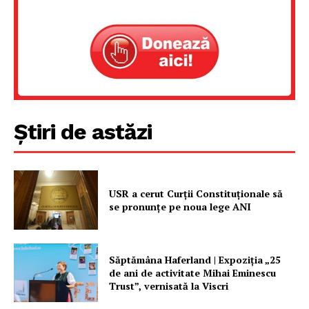
Un proiect
FREEDOM HOUSE ROMÂNIA
PRESShub
Știri de astăzi
Despre noi / Echipa
Proiecte editoriale
USR a cerut Curții Constituționale să
Rețea
se pronunțe pe noua lege ANI
Contact
Săptămâna Haferland | Expoziţia „25
de ani de activitate Mihai Eminescu
Trust”, vernisată la Viscri