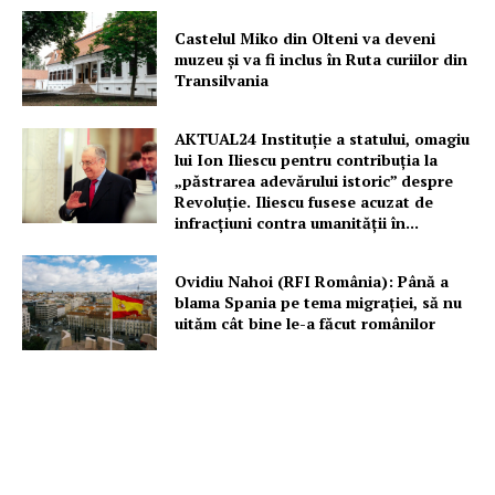
Castelul Miko din Olteni va deveni
muzeu şi va fi inclus în Ruta curiilor din
Transilvania
AKTUAL24 Instituție a statului, omagiu
lui Ion Iliescu pentru contribuția la
„păstrarea adevărului istoric” despre
Revoluție. Iliescu fusese acuzat de
infracțiuni contra umanității în...
Ovidiu Nahoi (RFI România): Până a
blama Spania pe tema migrației, să nu
uităm cât bine le-a făcut românilor