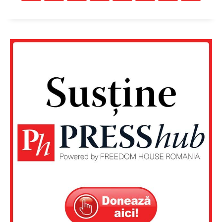
Un proiect
FREEDOM HOUSE ROMÂNIA
PRESShub
Despre noi / Echipa
Proiecte editoriale