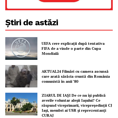
Rețea
Contact
Știri de astăzi
UEFA cere explicații după tentativa
FIFA de a vinde o parte din Cupa
Mondială
AKTUAL24 Filmări cu camera ascunsă
care arată sărăcia cruntă din România
comunistă în anii ’80
ZIARUL DE IAȘI De ce nu își publică
averile voluntar aleșii Iașului? Ce
răspund viceprimarii, vicepreședinții CJ
Iași, membri ai USR și reprezentanți
CURAJ