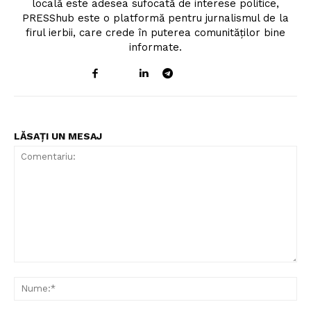
locală este adesea sufocată de interese politice,
PRESShub este o platformă pentru jurnalismul de la
firul ierbii, care crede în puterea comunităților bine
informate.
LĂSAȚI UN MESAJ
Comentariu:
Nu