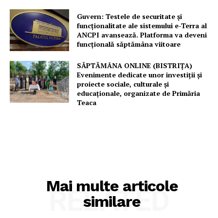
Guvern: Testele de securitate și
funcționalitate ale sistemului e-Terra al
ANCPI avansează. Platforma va deveni
funcțională săptămâna viitoare
SĂPTĂMÂNA ONLINE (BISTRIȚA)
Evenimente dedicate unor investiții și
proiecte sociale, culturale și
educaționale, organizate de Primăria
Teaca
Mai multe articole
RELATED
similare