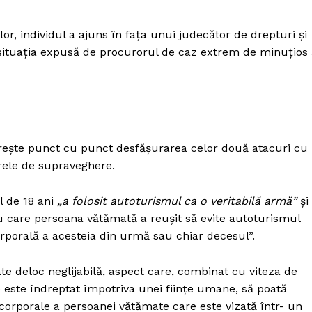
Proiecte editoriale
Rețea
lor, individul a ajuns în fața unui judecător de drepturi și
Contact
at situația expusă de procurorul de caz extrem de minuțios 
iect
 HOUSE
NIA
rește punct cu punct desfășurarea celor două atacuri cu
rele de supraveghere.
l de 18 ani
„a folosit autoturismul ca o veritabilă armă”
și
cu care persoana vătămată a reuşit să evite autoturismul
porală a acesteia din urmă sau chiar decesul”.
te deloc neglijabilă, aspect care, combinat cu viteza de
e este îndreptat împotriva unei fiinţe umane, să poată
corporale a persoanei vătămate care este vizată într- un