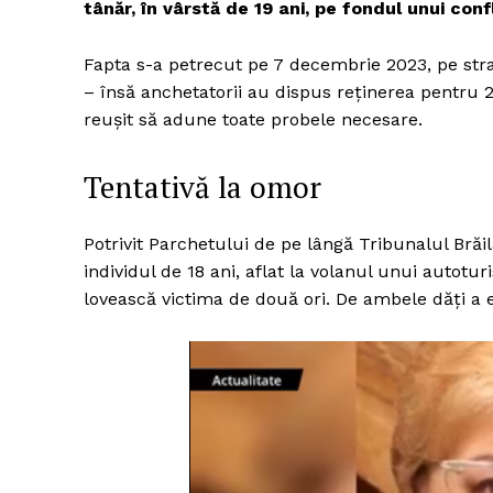
tânăr, în vârstă de 19 ani, pe fondul unui confl
Fapta s-a petrecut pe 7 decembrie 2023, pe str
– însă anchetatorii au dispus reținerea pentru 24
reușit să adune toate probele necesare.
Tentativă la omor
Potrivit Parchetului de pe lângă Tribunalul Bră
individul de 18 ani, aflat la volanul unui autotu
lovească victima de două ori. De ambele dăți a e