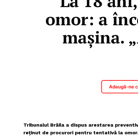
La 18 ani,
omor: a înc
mașina. „
Adaugă-ne ca
Tribunalul Brăila a dispus arestarea preventi
reținut de procurori pentru tentativă la omor