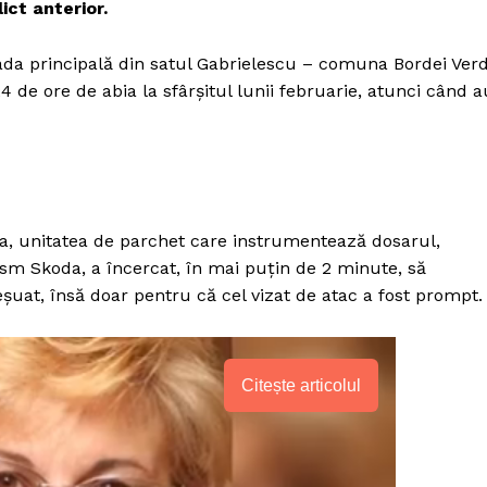
ict anterior.
ada principală din satul Gabrielescu – comuna Bordei Ver
 de ore de abia la sfârșitul lunii februarie, atunci când a
ila, unitatea de parchet care instrumentează dosarul,
rism Skoda, a încercat, în mai puțin de 2 minute, să
șuat, însă doar pentru că cel vizat de atac a fost prompt.
Citește articolul