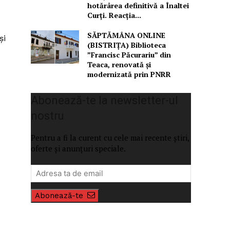
hotărârea definitivă a Înaltei
Curți. Reacția...
SĂPTĂMÂNA ONLINE
și
(BISTRIȚA) Biblioteca
”Francisc Păcurariu” din
Teaca, renovată și
modernizată prin PNRR
Abonează-te la newsletter-ul
nostru
Pentru a fi la curent cu cele mai recente știri,
oferte și anunțuri speciale.
Abonează-te