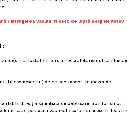
de.
irmă distrugerea vasului rusesc de luptă Serghei Kotov
t:
secunde), inculpatul a întors în loc autoturismul condus d
anţul (acostamentul) de pe contrasens, manevra de
ortat la direcţia sa iniţială de deplasare, autoturismul
celerat către persoana vătămată care rămăsese în locul î