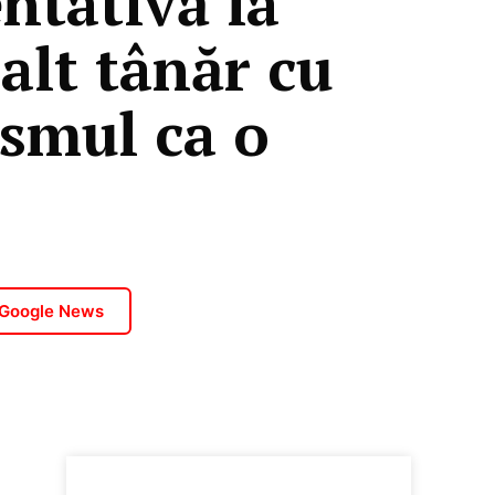
entativă la
alt tânăr cu
ismul ca o
 Google News