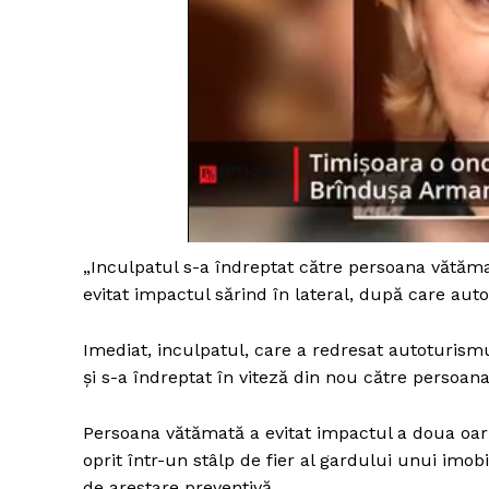
„Inculpatul s-a îndreptat către persoana vătămat
evitat impactul sărind în lateral, după care aut
Imediat, inculpatul, care a redresat autoturism
şi s-a îndreptat în viteză din nou către persoan
Persoana vătămată a evitat impactul a doua oară
oprit într-un stâlp de fier al gardului unui imob
de arestare preventivă.