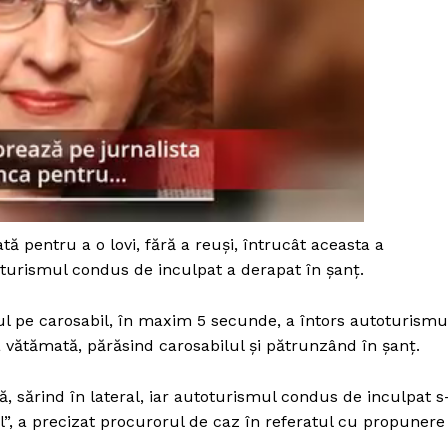
ă pentru a o lovi, fără a reuşi, întrucât aceasta a
oturismul condus de inculpat a derapat în şanţ.
ul pe carosabil, în maxim 5 secunde, a întors autoturismu
a vătămată, părăsind carosabilul şi pătrunzând în şanţ.
PRESShub
, sărind în lateral, iar autoturismul condus de inculpat s
il”, a precizat procurorul de caz în referatul cu propunere
Despre noi / Echipa