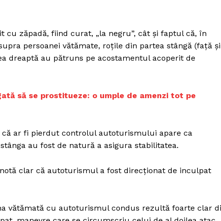
t cu zăpadă, fiind curat, „la negru”, cât şi faptul că, în
pra persoanei vătămate, roţile din partea stângă (faţă şi
rtea dreaptă au pătruns pe acostamentul acoperit de
igată să se prostitueze: o umple de amenzi tot pe
i că ar fi pierdut controlul autoturismului apare ca
stânga au fost de natură a asigura stabilitatea.
otă clar că autoturismul a fost direcţionat de inculpat
ana vătămată cu autoturismul condus rezultă foarte clar d
pat, manevre care se circumscriu celui de al doilea atac