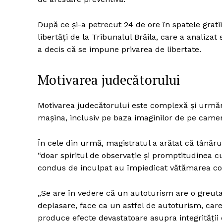
După ce și-a petrecut 24 de ore în spatele gratii
libertăți de la Tribunalul Brăila, care a analiz
Un pro
a decis că se impune privarea de libertate.
FREEDOM
ROMÂ
Motivarea judecătorului
Motivarea judecătorului este complexă și urmă
mașina, inclusiv pe baza imaginilor de pe came
În cele din urmă, magistratul a arătat că tânăru
“doar spiritul de observaţie şi promptitudinea 
condus de inculpat au împiedicat vătămarea cor
„Se are în vedere că un autoturism are o greuta
deplasare, face ca un astfel de autoturism, car
produce efecte devastatoare asupra integrităţii 