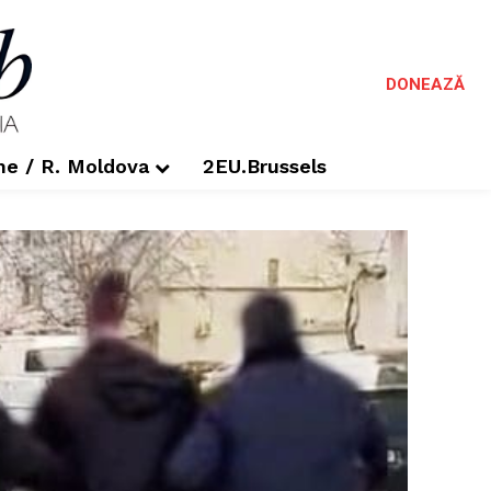
DONEAZĂ
me / R. Moldova
2EU.Brussels