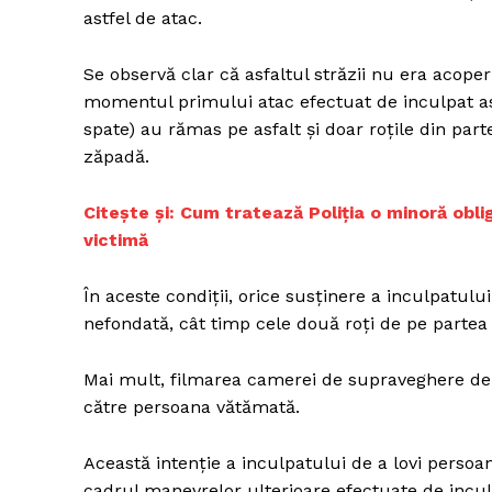
astfel de atac.
Se observă clar că asfaltul străzii nu era acoperi
momentul primului atac efectuat de inculpat asu
spate) au rămas pe asfalt şi doar roţile din pa
zăpadă.
Citește și: Cum tratează Poliția o minoră obl
victimă
În aceste condiţii, orice susţinere a inculpatulu
nefondată, cât timp cele două roţi de pe partea 
Mai mult, filmarea camerei de supraveghere den
către persoana vătămată.
Această intenţie a inculpatului de a lovi perso
cadrul manevrelor ulterioare efectuate de incul