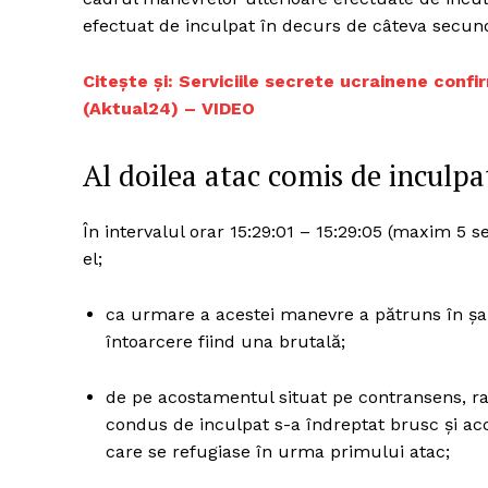
efectuat de inculpat în decurs de câteva secun
Citește și: Serviciile secrete ucrainene conf
(Aktual24) – VIDEO
Al doilea atac comis de inculpa
În intervalul orar 15:29:01 – 15:29:05 (maxim 5 
el;
ca urmare a acestei manevre a pătruns în ş
întoarcere fiind una brutală;
de pe acostamentul situat pe contransens, rap
condus de inculpat s-a îndreptat brusc şi ac
care se refugiase în urma primului atac;