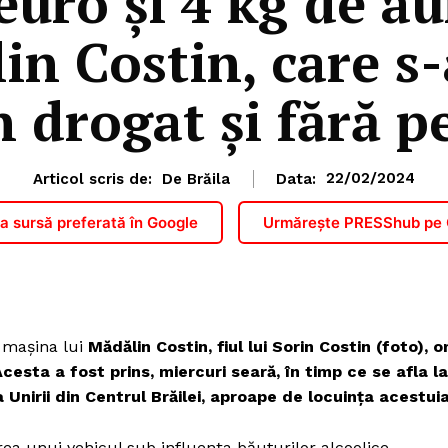
euro și 4 kg de au
in Costin, care s-
n drogat și fără p
Articol scris de:
De Brăila
Data:
22/02/2024
 sursă preferată în Google
Urmărește PRESShub pe
n mașina lui
Mădălin Costin, fiul lui Sorin Costin (foto), 
cesta a fost prins, miercuri seară, în timp ce se afla la
a Unirii din Centrul Brăilei, aproape de locuința acestuia
a unui vehicul sub influența băuturilor alcoolice.