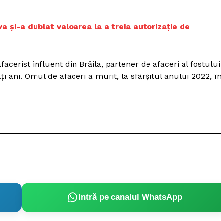
Proiecte editoriale
Rețea
va și-a dublat valoarea la a treia autorizație de
Contact
iect
 HOUSE
afacerist influent din Brăila, partener de afaceri al fostului
NIA
ni. Omul de afaceri a murit, la sfârșitul anului 2022, î
Intră pe canalul WhatsApp