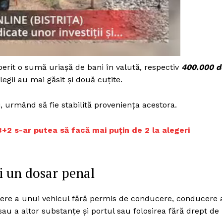
operit o sumă uriașă de bani în valută, respectiv
400.000
d
legii au mai găsit și două cuțite.
ri, urmând să fie stabilită proveniența acestora.
 3+2 s-ar putea să facă mai puțin de 2 la alegeri
și un dosar penal
PRESShub
cere a unui vehicul fără permis de conducere, conducere 
sau a altor substanțe și portul sau folosirea fără drept de
Despre noi / Echipa