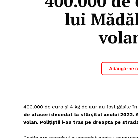
400.000 de 
lui Mădăl
vola
Adaugă-ne ca
400.000 de euro și 4 kg de aur au fost găsite î
de afaceri decedat la sfârșitul anului 2022. A
volan. Polițiștii l-au tras pe dreapta pe strad
Costin are permisul suspendat pentru conducere