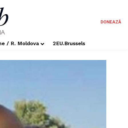
DONEAZĂ
me / R. Moldova
2EU.Brussels