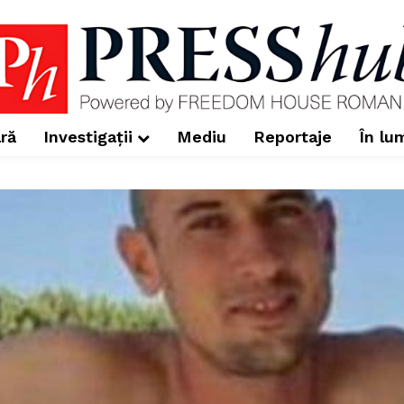
ră
Investigații
Mediu
Reportaje
În lu