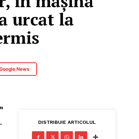
r, în mașina
a urcat la
ermis
 Google News
om
DISTRIBUIE ARTICOLUL
.