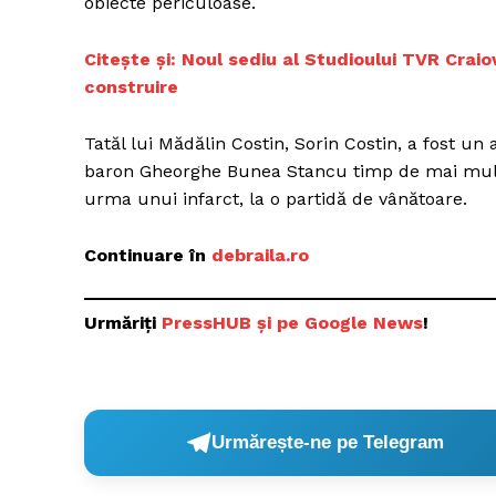
obiecte periculoase.
Citește și: Noul sediu al Studioului TVR Craio
construire
Un pro
FREEDOM
Tatăl lui Mădălin Costin, Sorin Costin, a fost un 
ROMÂ
baron Gheorghe Bunea Stancu timp de mai mulți a
urma unui infarct, la o partidă de vânătoare.
Continuare în
debraila.ro
Urmăriți
P
ressHUB și pe Google News
!
Urmărește-ne pe Telegram