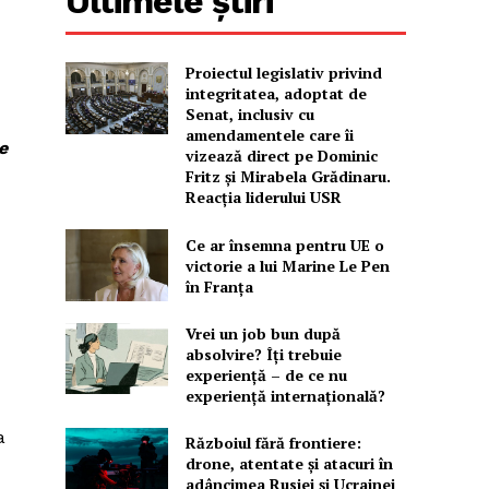
Ultimele știri
Proiectul legislativ privind
integritatea, adoptat de
Senat, inclusiv cu
amendamentele care îi
e
vizează direct pe Dominic
Fritz și Mirabela Grădinaru.
Reacția liderului USR
Ce ar însemna pentru UE o
victorie a lui Marine Le Pen
în Franța
Vrei un job bun după
absolvire? Îți trebuie
experiență – de ce nu
experiență internațională?
a
Războiul fără frontiere:
drone, atentate și atacuri în
adâncimea Rusiei și Ucrainei