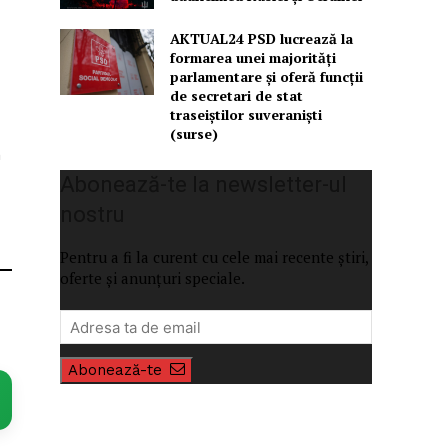
AKTUAL24 PSD lucrează la
formarea unei majorităţi
parlamentare și oferă funcții
de secretari de stat
traseiștilor suveraniști
(surse)
n
Abonează-te la newsletter-ul
nostru
Pentru a fi la curent cu cele mai recente știri,
oferte și anunțuri speciale.
Abonează-te