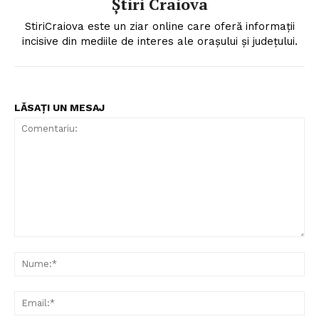
Știri Craiova
StiriCraiova este un ziar online care oferă informații
incisive din mediile de interes ale orașului și județului.
LĂSAȚI UN MESAJ
Comentariu:
Nu
Ema