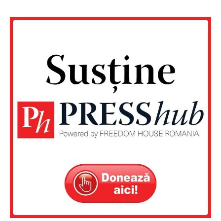
Un proiect
FREEDOM HOUSE ROMÂNIA
PRESShub
Despre noi / Echipa
Proiecte editoriale
Rețea
Contact