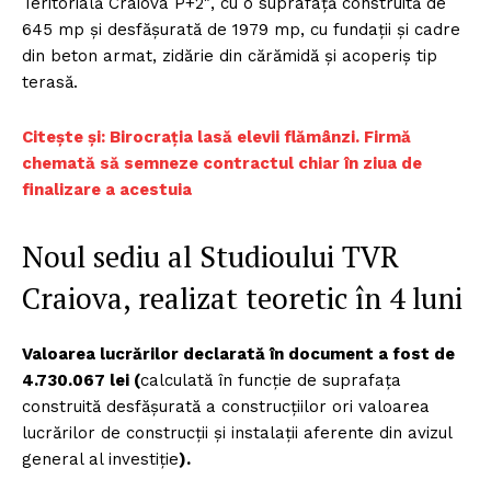
Teritorială Craiova P+2″, cu o suprafață construită de
645 mp și desfășurată de 1979 mp, cu fundații și cadre
din beton armat, zidărie din cărămidă și acoperiș tip
terasă.
Citește și: Birocraţia lasă elevii flămânzi. Firmă
chemată să semneze contractul chiar în ziua de
finalizare a acestuia
Noul sediu al Studioului TVR
Craiova, realizat teoretic în 4 luni
Valoarea lucrărilor declarată în document a fost de
4.730.067 lei (
calculată în funcţie de suprafaţa
construită desfăşurată a construcţiilor ori valoarea
lucrărilor de construcţii şi instalaţii aferente din avizul
general al investiţie
).