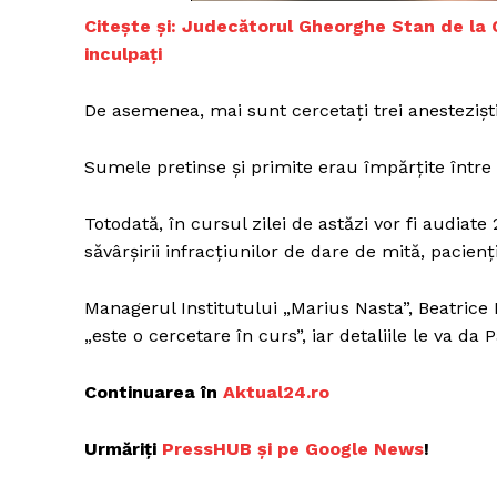
Citește și: Judecătorul Gheorghe Stan de la CCR
inculpați
Un pro
De asemenea, mai sunt cercetați trei anesteziști,
FREEDOM
ROMÂ
Sumele pretinse și primite erau împărțite într
Totodată, în cursul zilei de astăzi vor fi audiat
săvârșirii infracțiunilor de dare de mită, pacienț
Managerul Institutului „Marius Nasta”, Beatrice
„este o cercetare în curs”, iar detaliile le va da 
Continuarea în
Aktual24.ro
Urmăriți
PressHUB și pe Google News
!