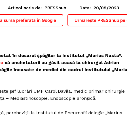
Articol scris de:
PRESShub
Data:
20/09/2023
 sursă preferată în Google
Urmărește PRESShub pe
etat în dosarul șpăgilor la Institutul „Marius Nasta”.
ro
că anchetatorii au găsit acasă la chirurgul Adrian
păgile încasate de medici din cadrul Institutului „Mari
este șef lucrări UMF Carol Davila, medic primar chirurgie
nța – Mediastinoscopie, Endoscopie Bronșică.
, percheziții la Institutul de Pneumoftiziologie „Marius