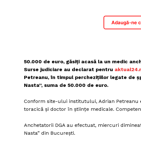
Adaugă-ne ca
50.000 de euro, găsiți acasă la un medic anch
Surse judiciare au declarat pentru
aktual24.
Petreanu, în timpul perchezițiilor legate de ș
Nasta”, suma de 50.000 de euro.
Conform site-ului institutului, Adrian Petreanu 
toracică și doctor în științe medicale. Compete
Anchetatorii DGA au efectuat, miercuri dimineață
Nasta” din București.