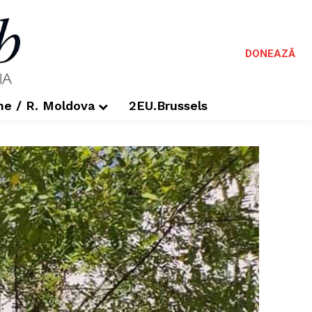
DONEAZĂ
me / R. Moldova
2EU.Brussels