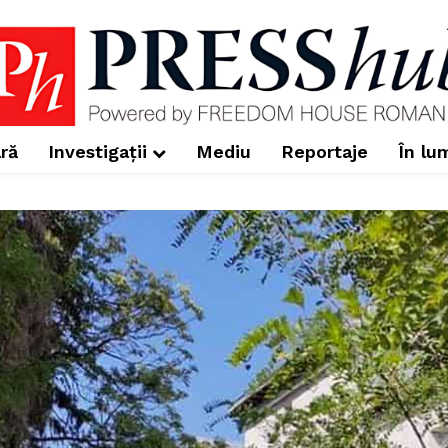
ră
Investigații
Mediu
Reportaje
În lu