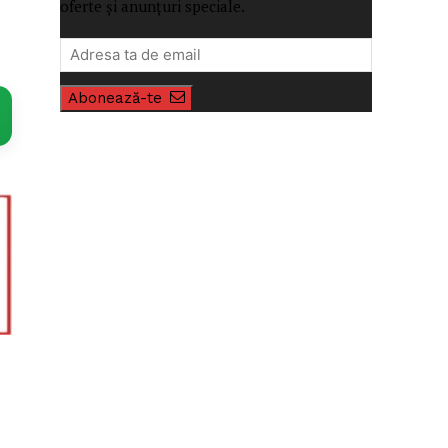
oferte și anunțuri speciale.
Abonează-te