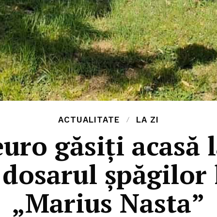
ACTUALITATE
LA ZI
euro găsiți acasă 
dosarul șpăgilor 
„Marius Nasta”