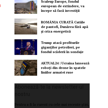
Scaleup Europe, fondul
i
european de extindere, va
începe să facă investiții
ROMÂNIA CURATĂ Cutiile
de pantofi, Dunărea fără apă
și criza energetică
Trump atacă profiturile
giganților petrolieri, pe
fondul scăderii în sondaje
AKTUAL24 | Ucraina lansează
roboți din drone în spatele
liniilor armatei ruse
Abonează-te la newsletter-ul
nostru
Pentru a fi la curent cu cele mai recente știri,