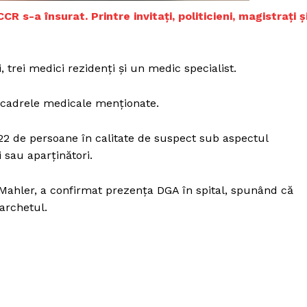
Proiecte editoriale
 s-a însurat. Printre invitați, politicieni, magistrați ș
Rețea
Contact
iect
 trei medici rezidenți și un medic specialist.
 HOUSE
NIA
e cadrele medicale menționate.
e 22 de persoane în calitate de suspect sub aspectul
i sau aparținători.
 Mahler, a confirmat prezența DGA în spital, spunând că
Parchetul.