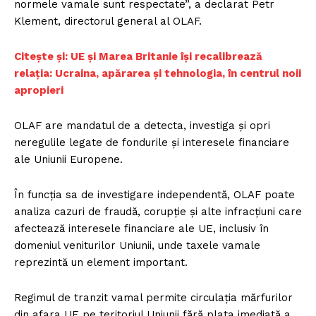
normele vamale sunt respectate”, a declarat Petr
Klement, directorul general al OLAF.
Citește și: UE și Marea Britanie își recalibrează
relația: Ucraina, apărarea și tehnologia, în centrul noii
apropieri
OLAF are mandatul de a detecta, investiga și opri
neregulile legate de fondurile și interesele financiare
ale Uniunii Europene.
În funcția sa de investigare independentă, OLAF poate
analiza cazuri de fraudă, corupție și alte infracțiuni care
afectează interesele financiare ale UE, inclusiv în
domeniul veniturilor Uniunii, unde taxele vamale
reprezintă un element important.
Regimul de tranzit vamal permite circulația mărfurilor
din afara UE pe teritoriul Uniunii fără plata imediată a