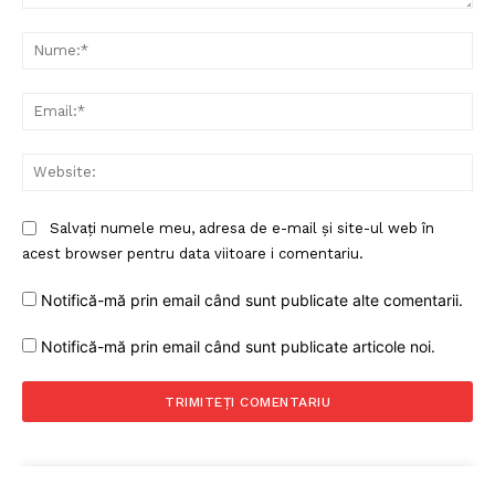
Proiecte editoriale
Comentariu:
Rețea
Nu
Contact
Ema
Web
Salvați numele meu, adresa de e-mail și site-ul web în
acest browser pentru data viitoare i comentariu.
Notifică-mă prin email când sunt publicate alte comentarii.
Notifică-mă prin email când sunt publicate articole noi.