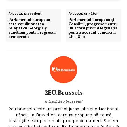
Articolul precedent
Articolul următor
Parlamentul European
Parlamentul European și
cere condiționarea
Consiliul, progrese pentru
relației cu Georgia și
un acord privind legislația
sancțiuni pentru regresul
pentru acordul comercial
democratic
UE – SUA
2EU.Brussels
https://2eu.brussels/
2eu.brussels este un proiect jurnalistic și educațional
născut la Bruxelles, care își propune să aducă
instituțiile europene mai aproape de oameni. Scriem
clar, verificat și contextualizat despre ce se întâmplă