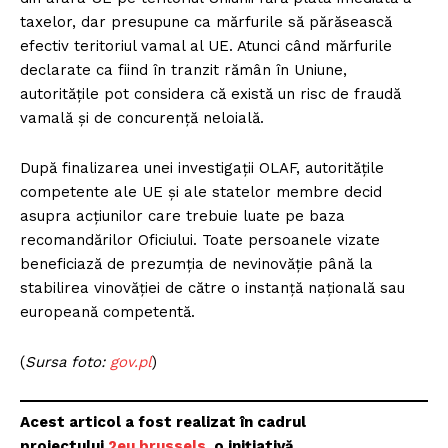
taxelor, dar presupune ca mărfurile să părăsească
efectiv teritoriul vamal al UE. Atunci când mărfurile
declarate ca fiind în tranzit rămân în Uniune,
autoritățile pot considera că există un risc de fraudă
vamală și de concurență neloială.
După finalizarea unei investigații OLAF, autoritățile
competente ale UE și ale statelor membre decid
asupra acțiunilor care trebuie luate pe baza
recomandărilor Oficiului. Toate persoanele vizate
beneficiază de prezumția de nevinovăție până la
stabilirea vinovăției de către o instanță națională sau
europeană competentă.
(
Sursa foto:
gov.pl
)
Acest articol a fost realizat în cadrul
proiectului
2eu.brussels
, o inițiativă