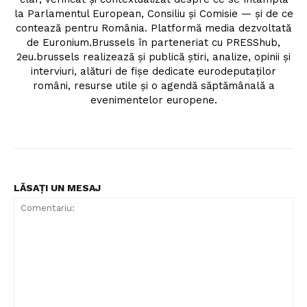
la Parlamentul European, Consiliu și Comisie — și de ce
contează pentru România. Platformă media dezvoltată
de Euronium.Brussels în parteneriat cu PRESShub,
2eu.brussels realizează și publică știri, analize, opinii și
interviuri, alături de fișe dedicate eurodeputaților
români, resurse utile și o agendă săptămânală a
evenimentelor europene.
Un proiect
FREEDOM HOUSE ROMÂNIA
LĂSAȚI UN MESAJ
PRESShub
Despre noi / Echipa