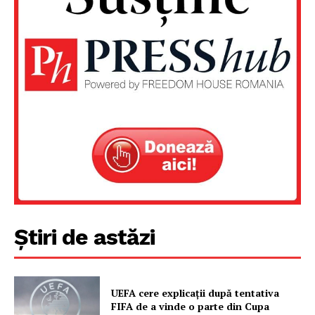
Un proiect
FREEDOM HOUSE ROMÂNIA
PRESShub
Despre noi / Echipa
Știri de astăzi
Proiecte editoriale
Rețea
Contact
UEFA cere explicații după tentativa
FIFA de a vinde o parte din Cupa