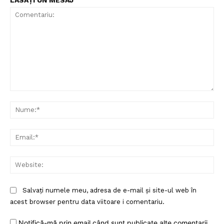
LĂSAȚI UN MESAJ
Comentariu:
Nu
Ema
Web
Salvați numele meu, adresa de e-mail și site-ul web în
acest browser pentru data viitoare i comentariu.
Notifică-mă prin email când sunt publicate alte comentarii.