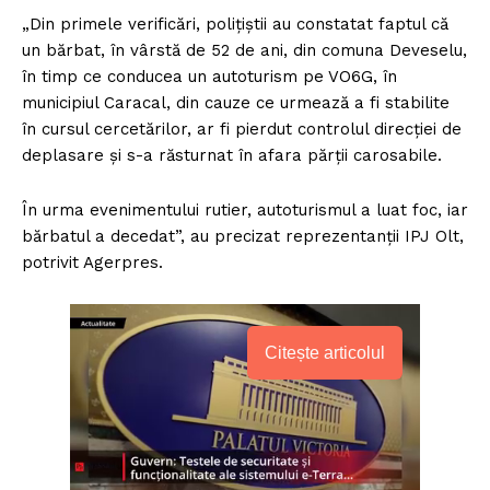
„Din primele verificări, poliţiştii au constatat faptul că
un bărbat, în vârstă de 52 de ani, din comuna Deveselu,
în timp ce conducea un autoturism pe VO6G, în
municipiul Caracal, din cauze ce urmează a fi stabilite
în cursul cercetărilor, ar fi pierdut controlul direcţiei de
deplasare şi s-a răsturnat în afara părţii carosabile.
În urma evenimentului rutier, autoturismul a luat foc, iar
bărbatul a decedat”, au precizat reprezentanţii IPJ Olt,
potrivit Agerpres.
Citește articolul