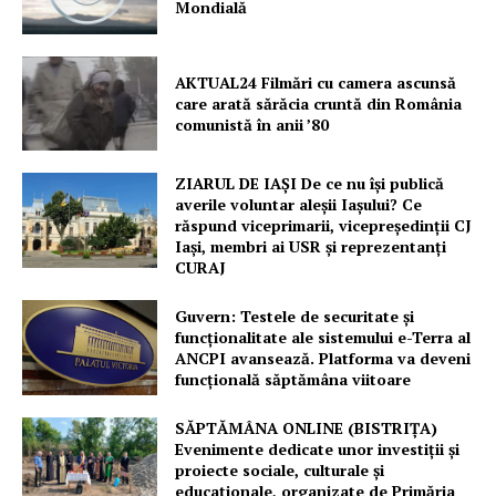
Mondială
AKTUAL24 Filmări cu camera ascunsă
care arată sărăcia cruntă din România
comunistă în anii ’80
ZIARUL DE IAȘI De ce nu își publică
averile voluntar aleșii Iașului? Ce
răspund viceprimarii, vicepreședinții CJ
Iași, membri ai USR și reprezentanți
CURAJ
Guvern: Testele de securitate și
funcționalitate ale sistemului e-Terra al
ANCPI avansează. Platforma va deveni
funcțională săptămâna viitoare
SĂPTĂMÂNA ONLINE (BISTRIȚA)
Evenimente dedicate unor investiții și
proiecte sociale, culturale și
educaționale, organizate de Primăria