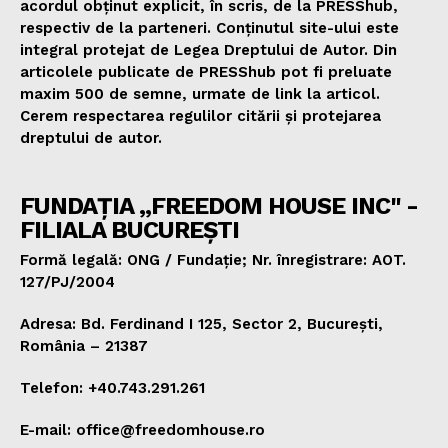
acordul obținut explicit, în scris, de la PRESShub,
respectiv de la parteneri. Conținutul site-ului este
integral protejat de Legea Dreptului de Autor. Din
articolele publicate de PRESShub pot fi preluate
maxim 500 de semne, urmate de link la articol.
Cerem respectarea regulilor citării și protejarea
dreptului de autor.
FUNDAȚIA „FREEDOM HOUSE INC" -
FILIALA BUCUREȘTI
Formă legală: ONG / Fundație; Nr. înregistrare: AOT.
127/PJ/2004
Adresa: Bd. Ferdinand I 125, Sector 2, București,
România – 21387
Telefon: +40.743.291.261
E-mail: office@freedomhouse.ro