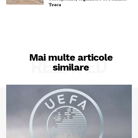
Teaca
Mai multe articole
RELATED
similare