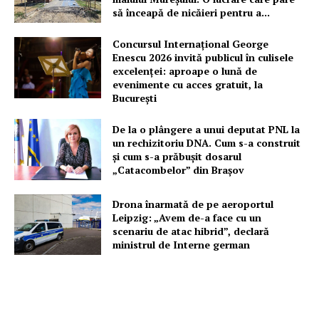
să înceapă de nicăieri pentru a...
Un proiect
Concursul Internațional George
FREEDOM HOUSE ROMÂNIA
Enescu 2026 invită publicul în culisele
excelenței: aproape o lună de
evenimente cu acces gratuit, la
București
De la o plângere a unui deputat PNL la
PRESShub
un rechizitoriu DNA. Cum s-a construit
și cum s-a prăbușit dosarul
Despre noi / Echipa
„Catacombelor” din Brașov
Proiecte editoriale
Drona înarmată de pe aeroportul
Rețea
Leipzig: „Avem de-a face cu un
scenariu de atac hibrid”, declară
Contact
ministrul de Interne german