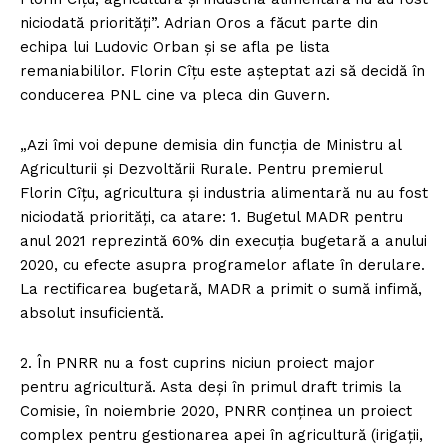
niciodată priorităţi”. Adrian Oros a făcut parte din
echipa lui Ludovic Orban și se afla pe lista
remaniabililor. Florin Cîțu este așteptat azi să decidă în
conducerea PNL cine va pleca din Guvern.
„Azi îmi voi depune demisia din funcţia de Ministru al
Agriculturii şi Dezvoltării Rurale. Pentru premierul
Florin Cîţu, agricultura şi industria alimentară nu au fost
niciodată priorităţi, ca atare: 1. Bugetul MADR pentru
anul 2021 reprezintă 60% din execuţia bugetară a anului
2020, cu efecte asupra programelor aflate în derulare.
La rectificarea bugetară, MADR a primit o sumă infimă,
absolut insuficientă.
2. În PNRR nu a fost cuprins niciun proiect major
pentru agricultură. Asta deşi în primul draft trimis la
Comisie, în noiembrie 2020, PNRR conţinea un proiect
complex pentru gestionarea apei în agricultură (irigaţii,