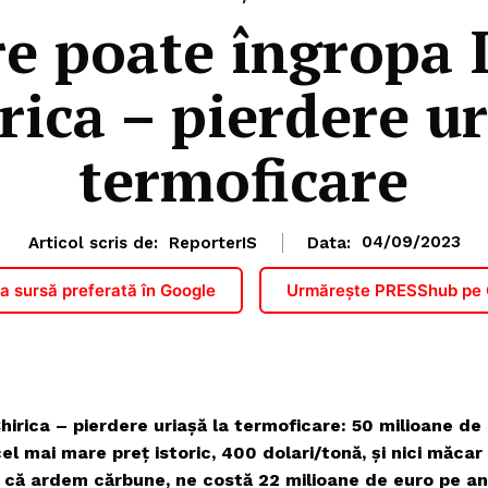
re poate îngropa I
rica – pierdere ur
termoficare
Articol scris de:
ReporterIS
Data:
04/09/2023
 sursă preferată în Google
Urmărește PRESShub pe
irica – pierdere uriașă la termoficare: 50 milioane de
l mai mare preț istoric, 400 dolari/tonă, și nici măcar
ru că ardem cărbune, ne costă 22 milioane de euro pe an