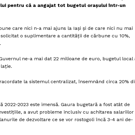
ului pentru că a angajat tot bugetul orașului într-un
bune care nici n-a mai ajuns la Iași și de care nici nu mai
solicitat o suplimentare a cantității de cărbune cu 10%,
.
Guvernul ne-a mai dat 22 milioane de euro, bugetul local 
lație.
 racordate la sistemul centralizat, însemnând circa 20% d
nă 2022-2023 este imensă. Gaura bugetară a fost atât de
vestițiile, a avut probleme inclusiv cu achitarea salariilor
planurile de dezvoltare ce se vor rostogoli încă 3-4 ani de-