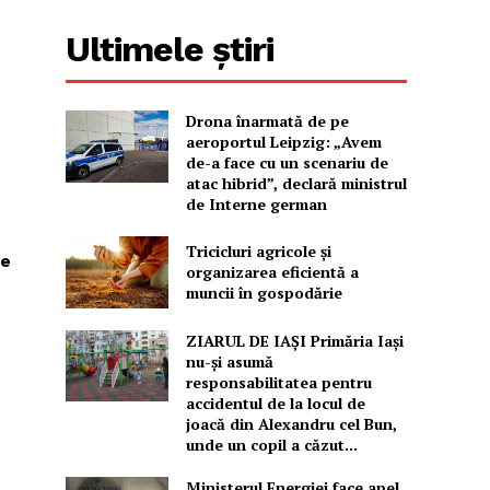
Ultimele știri
Drona înarmată de pe
aeroportul Leipzig: „Avem
de-a face cu un scenariu de
atac hibrid”, declară ministrul
de Interne german
Tricicluri agricole și
re
organizarea eficientă a
muncii în gospodărie
ZIARUL DE IAȘI Primăria Iași
nu-și asumă
responsabilitatea pentru
accidentul de la locul de
joacă din Alexandru cel Bun,
unde un copil a căzut...
Ministerul Energiei face apel