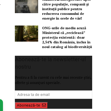
către populație, companii și
-
instituții publice pentru
reducerea consumului de
energie în orele de vârf
ONG-urile de mediu acuză
Ministerul că „reciclează”
protecția existentă: doar
2,54% din România, inclus în
noul catalog al biodiversității
Abonează-te la newsletter-ul
nostru
Pentru a fi la curent cu cele mai recente știri,
oferte și anunțuri speciale.
Abonează-te