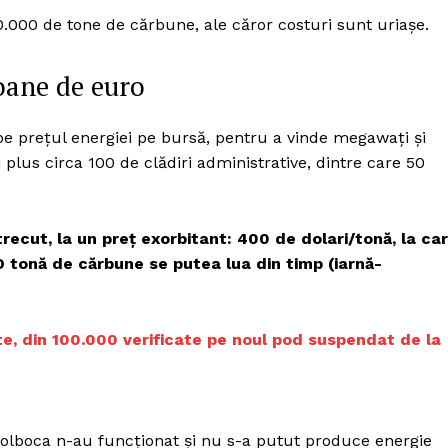
0.000 de tone de cărbune, ale căror costuri sunt uriașe.
ioane de euro
pe prețul energiei pe bursă, pentru a vinde megawați și
 plus circa 100 de clădiri administrative, dintre care 50
ecut, la un preț exorbitant: 400 de dolari/tonă, la ca
O tonă de cărbune se putea lua din timp (iarnă-
te, din 100.000 verificate pe noul pod suspendat de la
PRESShub
Despre noi / Echipa
 Holboca n-au funcționat și nu s-a putut produce energie