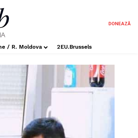
DONEAZĂ
me / R. Moldova
2EU.Brussels