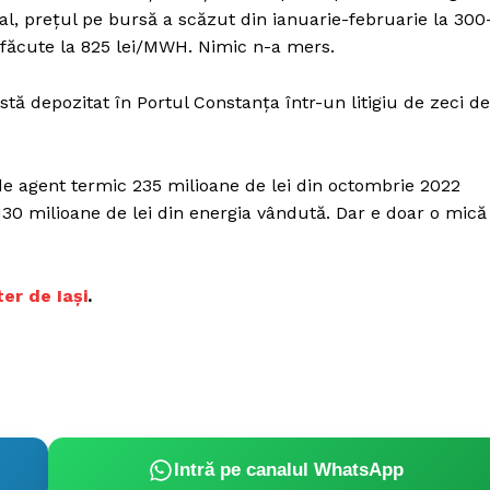
Proiecte editoriale
nal, prețul pe bursă a scăzut din ianuarie-februarie la 300
Rețea
d făcute la 825 lei/MWH. Nimic n-a mers.
Contact
iect
stă depozitat în Portul Constanța într-un litigiu de zeci de
 HOUSE
NIA
e agent termic 235 milioane de lei din octombrie 2022
 130 milioane de lei din energia vândută. Dar e doar o mică
er de Iași
.
Intră pe canalul WhatsApp