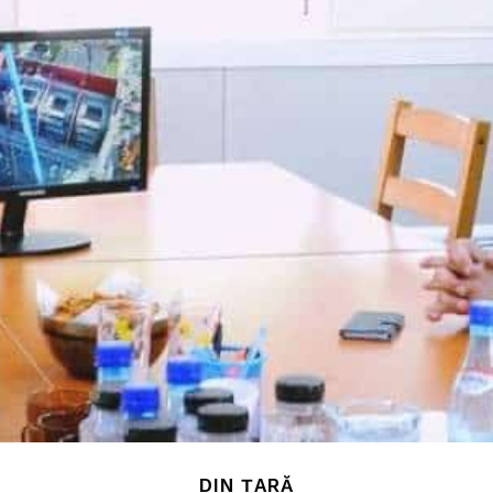
DIN ȚARĂ