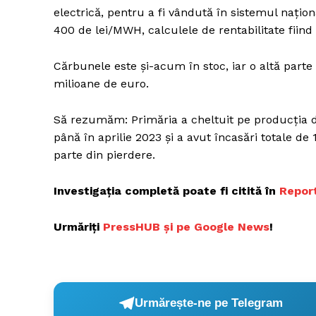
electrică, pentru a fi vândută în sistemul națio
400 de lei/MWH, calculele de rentabilitate fiin
Un pro
Cărbunele este și-acum în stoc, iar o altă parte 
FREEDOM
milioane de euro.
ROMÂ
Să rezumăm: Primăria a cheltuit pe producția d
până în aprilie 2023 și a avut încasări totale de
parte din pierdere.
Investigația completă poate fi citită în
Report
Urmăriți
P
ressHUB și pe Google News
!
Urmărește-ne pe Telegram