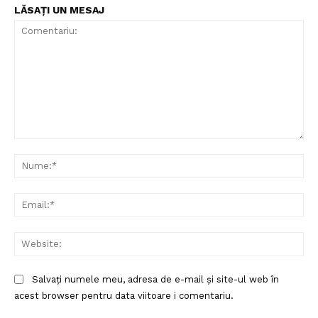
LĂSAȚI UN MESAJ
Comentariu:
Nu
Ema
Un proiect
Web
FREEDOM HOUSE ROMÂNIA
Salvați numele meu, adresa de e-mail și site-ul web în
acest browser pentru data viitoare i comentariu.