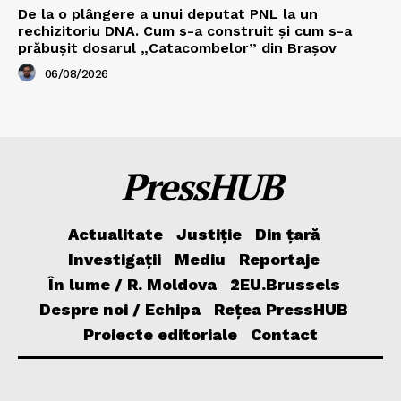
De la o plângere a unui deputat PNL la un
rechizitoriu DNA. Cum s-a construit și cum s-a
prăbușit dosarul „Catacombelor” din Brașov
06/08/2026
PressHUB
Actualitate
Justiție
Din țară
Investigații
Mediu
Reportaje
În lume / R. Moldova
2EU.Brussels
Despre noi / Echipa
Rețea PressHUB
Proiecte editoriale
Contact