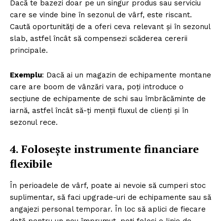
Dacă te bazezi doar pe un singur produs sau serviciu
care se vinde bine în sezonul de vârf, este riscant.
Caută oportunități de a oferi ceva relevant și în sezonul
slab, astfel încât să compensezi scăderea cererii
principale.
Exemplu
: Dacă ai un magazin de echipamente montane
care are boom de vânzări vara, poți introduce o
secțiune de echipamente de schi sau îmbrăcăminte de
iarnă, astfel încât să-ți menții fluxul de clienți și în
sezonul rece.
4.
Folosește instrumente financiare
flexibile
În perioadele de vârf, poate ai nevoie să cumperi stoc
suplimentar, să faci upgrade-uri de echipamente sau să
angajezi personal temporar. În loc să aplici de fiecare
dată pentru un nou împrumut, poți folosi o linie de