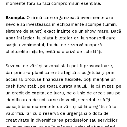
momente fără să faci compromisuri esențiale.
Exemplu
: O firmă care organizează evenimente are
nevoie să investească în echipamente scumpe (lumini,
sisteme de sunet) exact înainte de un show mare. Dacă
apar întârzieri la plata biletelor ori la sponsorii care
susțin evenimentul, fondul de rezervă acoperă
cheltuielile inițiale, evitând o criză de lichidități.
Sezonul de vârf și sezonul slab pot fi provocatoare,
dar printr-o planificare strategică a bugetului și prin
acces la produse financiare flexibile, poți menține un
cash flow stabil pe toată durata anului. Fie că mizezi pe
un credit de capital de lucru, pe o linie de credit sau pe
identificarea de noi surse de venit, secretul e să îți
cunoști bine momentele de vârf și să fii pregătit să le
valorifici. Iar cu o rezervă de urgență și o doză de
creativitate în diversificarea produselor sau serviciilor,
vei avea mereu un as în mânecă, chiar și atunci când