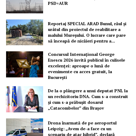
PSD+AUR
Reportaj SPECIAL ARAD Bunul, răul și
urâtul din proiectul de reabilitare a
malului Mureșului. O lucrare care pare
să înceapă de nicăieri pentru a...
Concursul Internațional George
Enescu 2026 invită publicul în culisele
excelenței: aproape o lună de
evenimente cu acces gratuit, la
București
De la o plângere a unui deputat PNL la
un rechizitoriu DNA. Cum s-a construit
și cum s-a prăbușit dosarul
„Catacombelor” din Brașov
Drona înarmată de pe aeroportul
Leipzig: „Avem de-a face cu un
scenariu de atac hibrid”, declară