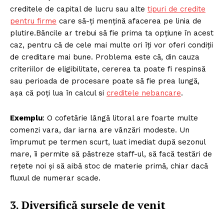
creditele de capital de lucru sau alte
tipuri de credite
pentru firme
care să-ți mențină afacerea pe linia de
plutire.Băncile ar trebui să fie prima ta opțiune în acest
caz, pentru că de cele mai multe ori îți vor oferi condiții
de creditare mai bune. Problema este că, din cauza
criteriilor de eligibilitate, cererea ta poate fi respinsă
sau perioada de procesare poate să fie prea lungă,
așa că poți lua în calcul si
creditele nebancare
.
Exemplu
: O cofetărie lângă litoral are foarte multe
comenzi vara, dar iarna are vânzări modeste. Un
împrumut pe termen scurt, luat imediat după sezonul
mare, îi permite să păstreze staff-ul, să facă testări de
rețete noi și să aibă stoc de materie primă, chiar dacă
fluxul de numerar scade.
3. Diversifică sursele de venit