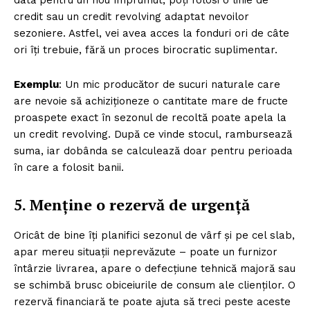
credit sau un credit revolving adaptat nevoilor
sezoniere. Astfel, vei avea acces la fonduri ori de câte
ori îți trebuie, fără un proces birocratic suplimentar.
Exemplu
: Un mic producător de sucuri naturale care
are nevoie să achiziționeze o cantitate mare de fructe
proaspete exact în sezonul de recoltă poate apela la
un credit revolving. După ce vinde stocul, rambursează
suma, iar dobânda se calculează doar pentru perioada
în care a folosit banii.
5. Menține o rezervă de urgență
Oricât de bine îți planifici sezonul de vârf și pe cel slab,
apar mereu situații neprevăzute – poate un furnizor
întârzie livrarea, apare o defecțiune tehnică majoră sau
se schimbă brusc obiceiurile de consum ale clienților. O
rezervă financiară te poate ajuta să treci peste aceste