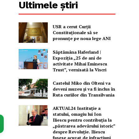
Ultimele știri
USR a cerut Curții
Constituționale să se
pronunțe pe noua lege ANI
Săptămâna Haferland |
Expoziţia „25 de ani de
activitate Mihai Eminescu
Trust”, vernisată la Viscri
Castelul Miko din Olteni va
deveni muzeu şi va fi inclus în
Ruta curiilor din Transilvania
AKTUAL24 Instituție a
statului, omagiu lui Ion
Iliescu pentru contribuția la
„păstrarea adevărului istoric”
despre Revoluție. Iliescu
fusese acuzat de infracțiuni