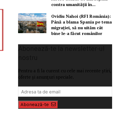
contra umanității în...
Ovidiu Nahoi (RFI România):
Până a blama Spania pe tema
migrației, să nu uităm cât
bine le-a făcut românilor
Abonează-te la newsletter-ul
nostru
Pentru a fi la curent cu cele mai recente știri,
oferte și anunțuri speciale.
Abonează-te