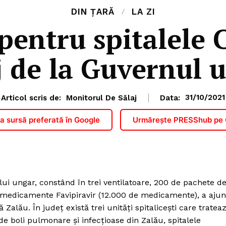
DIN ȚARĂ
LA ZI
pentru spitalele
j de la Guvernul 
Articol scris de:
Monitorul De Sălaj
Data:
31/10/2021
 sursă preferată în Google
Urmărește PRESShub pe
ui ungar, constând în trei ventilatoare, 200 de pachete d
de medicamente Favipiravir (12.000 de medicamente), a aju
Zalău. În județ există trei unități spitalicești care tratea
de boli pulmonare și infecțioase din Zalău, spitalele