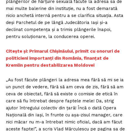
plângerilor de hărţuire sexuală făcute la adresa sa de
mai multe balerine din instituţie, nu a fost demarată
nicio anchetă internă pentru a se clarifica situaţia. Asta
deşi Parchetul de pe lângă Judecătoria Iaşi şi-a
declinat competenţa şi a trimis plângerile înapoi,
pentru soluţionare, la conducerea operei.
Citește și: Primarul Chișinăului, primit cu onoruri de
politicieni importanți din România, finanțat de
Kremlin pentru destabilizarea Moldovei
„Au fost făcute plângeri la adresa mea fără să mi se ia
un punct de vedere, fără să am ceva de zis, fără să am
ceva de obiectat, fără să existe o comisie de etică în
care să fiu întrebat despre faptele mele! Da, strig
ajutor întregului colectiv din ţară! Încă o dată Opera
Naţională din Iaşi, în frunte cu aşa-zisul manager, care
nici măcar nu m-a întrebat nimic oficial, dacă am făcut
aceste fapte!”, a scris Vlad Mărculescu pe pagina sa de