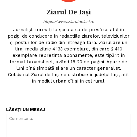
Ziarul De Iași
https://www.ziaruldeiasi.ro
Jurnalişti formaţi la şcoala sa de presă se află în
poziţii de conducere în redactiile ziarelor, televiziunilor
şi posturilor de radio din întreaga ţară. Ziarul are un
tiraj mediu zilnic 4.133 exemplare, din care 2.410
exemplare reprezinta abonamente, este tipărit în
format broadsheet, având 16-20 de pagini. Apare de
luni pînă sîmbătă si are un caracter generalist.
Cotidianul Ziarul de Iaşi se distribuie în judeţul Iaşi, atît
în mediul urban cît şi în cel rural.
LĂSAȚI UN MESAJ