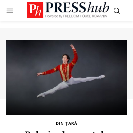
DIN ȚARĂ