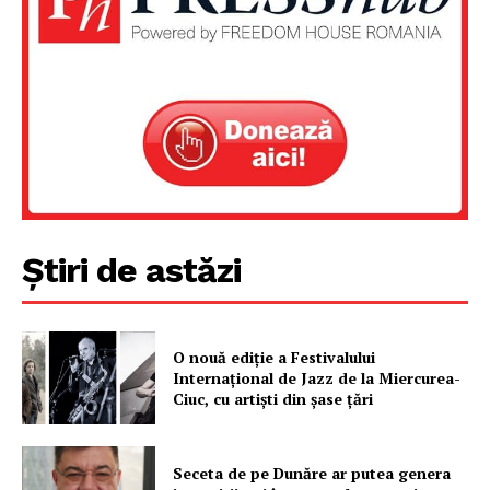
Știri de astăzi
Un proiect
FREEDOM HOUSE ROMÂNIA
O nouă ediţie a Festivalului
Internaţional de Jazz de la Miercurea-
Ciuc, cu artişti din şase ţări
PRESShub
Seceta de pe Dunăre ar putea genera
Despre noi / Echipa