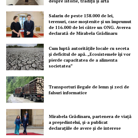
despre istorie, tradiții și artă
PRESShub
Salariu de peste 158.000 de lei,
Despre noi / Echipa
terenuri, case moștenite și un împrumut
de 116.000 de lei către un ONG. Averea
Proiecte editoriale
declarată de Mirabela Grădinaru
Rețea
Contact
Cum luptă autoritățile locale cu seceta
și deficitul de apă. „Ecosistemele își vor
pierde capacitatea de a alimenta
societatea”
Transporturi ilegale de lemn și zeci de
falsuri informatice
Mirabela Grădinaru, partenera de viață
a președintelui, și-a publicat
declarațiile de avere și de interese