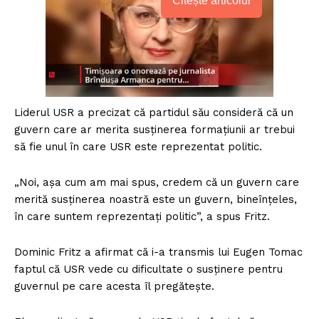
Citește articolul
Liderul USR a precizat că partidul său consideră că un
guvern care ar merita susţinerea formaţiunii ar trebui
să fie unul în care USR este reprezentat politic.
„Noi, aşa cum am mai spus, credem că un guvern care
merită susţinerea noastră este un guvern, bineînţeles,
în care suntem reprezentaţi politic”, a spus Fritz.
Dominic Fritz a afirmat că i-a transmis lui Eugen Tomac
faptul că USR vede cu dificultate o susţinere pentru
guvernul pe care acesta îl pregăteşte.