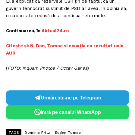
El a explicat că rezervele USR ţin de faptul că un
guvern tehnocrat susţinut de PSD ar avea, în opinia sa,
o capacitate redusă de a continua reformele.
Continuarea, în
Aktual24.ro
Citește și: N. Dan, Tomac și ecuația cu rezultat unic –
AUR
(
FOTO: Inquam Photos / Octav Ganea
)
Urmărește-ne pe Telegram
Intră pe canalul WhatsApp
TAGS
Dominic Fritz
Eugen Tomac