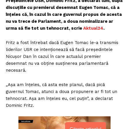
Preşedintele USR, Dominic Fritz, a declarat luni, după
discuţiile cu premierul desemnat Eugen Tomac, că a
înţeles că, în cazul în care guvernul propus de acesta
nu va trece de Parlament, a doua nominalizare ar
urma să fie tot un tehnocrat, scrie
Aktual24
.
Fritz a fost întrebat dacă Eugen Tomac le-a transmis
liderilor USR ce intenţionează să facă preşedintele
Nicuşor Dan în cazul în care actualul premier
desemnat nu va obţine susţinerea parlamentară
necesară.
„Aşa am înţeles, că asta este planul, dacă pică
guvernul Tomac, atunci a doua propunere ar fi tot un
tehnocrat. Aşa am înţeles eu, cel puţin”, a declarat
Dominic Fritz.