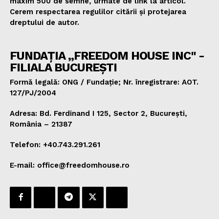
maxim 500 de semne, urmate de link la articol.
Cerem respectarea regulilor citării și protejarea
dreptului de autor.
FUNDAȚIA „FREEDOM HOUSE INC" -
FILIALA BUCUREȘTI
Formă legală: ONG / Fundație; Nr. înregistrare: AOT.
127/PJ/2004
Adresa: Bd. Ferdinand I 125, Sector 2, București,
România – 21387
Telefon: +40.743.291.261
E-mail: office@freedomhouse.ro