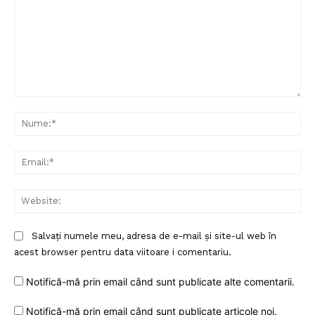
Comentariu:
Nu
Ema
Web
Salvați numele meu, adresa de e-mail și site-ul web în
acest browser pentru data viitoare i comentariu.
Notifică-mă prin email când sunt publicate alte comentarii.
Notifică-mă prin email când sunt publicate articole noi.