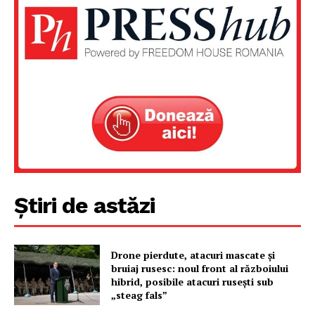
Un proiect
FREEDOM HOUSE ROMÂNIA
PRESShub
Despre noi / Echipa
Știri de astăzi
Proiecte editoriale
Rețea
Contact
Drone pierdute, atacuri mascate și
bruiaj rusesc: noul front al războiului
hibrid, posibile atacuri rusești sub
„steag fals”