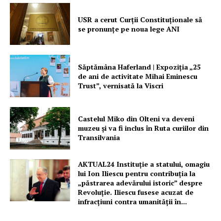
USR a cerut Curții Constituționale să
se pronunțe pe noua lege ANI
Săptămâna Haferland | Expoziţia „25
de ani de activitate Mihai Eminescu
Trust”, vernisată la Viscri
Castelul Miko din Olteni va deveni
muzeu şi va fi inclus în Ruta curiilor din
Transilvania
AKTUAL24 Instituție a statului, omagiu
lui Ion Iliescu pentru contribuția la
„păstrarea adevărului istoric” despre
Revoluție. Iliescu fusese acuzat de
infracțiuni contra umanității în...