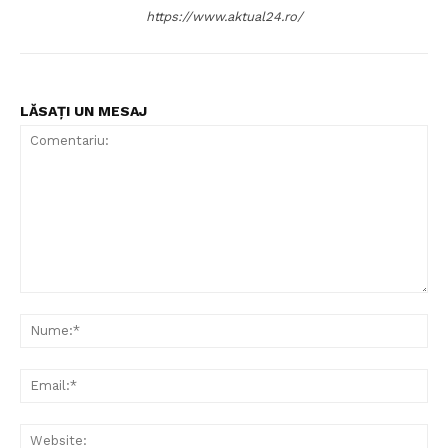
https://www.aktual24.ro/
LĂSAȚI UN MESAJ
Comentariu:
Nu
Ema
Web