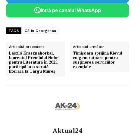
Intră pe canalul WhatsApp
TAGS
Călin Georgescu
Articolul precedent
Articolul următor
László Krasznahorkai,
Timișoara sprijină Kievul
laureatul Premiului Nobel
cu generatoare pentru
pentru Literatură în 2025,
susținerea serviciilor
participă la o serată
esențiale
literară la Târgu Mureș
Aktual24