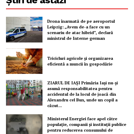
Drona înarmată de pe aeroportul
PRESShub
Leipzig: „Avem de-a face cu un
scenariu de atac hibrid”, declară
ministrul de Interne german
Despre noi / Echipa
Proiecte editoriale
Tricicluri agricole și organizarea
Rețea
eficientă a muncii în gospodărie
Contact
ZIARUL DE IAȘI Primăria Iași nu-și
asumă responsabilitatea pentru
accidentul de la locul de joacă din
Alexandru cel Bun, unde un copil a
căzut...
Ministerul Energiei face apel către
populație, companii și instituții publice
pentru reducerea consumului de