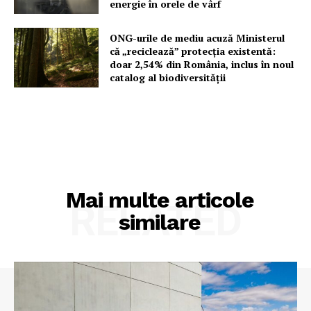
energie în orele de vârf
ONG-urile de mediu acuză Ministerul
că „reciclează” protecția existentă:
doar 2,54% din România, inclus în noul
catalog al biodiversității
Mai multe articole
RELATED
similare