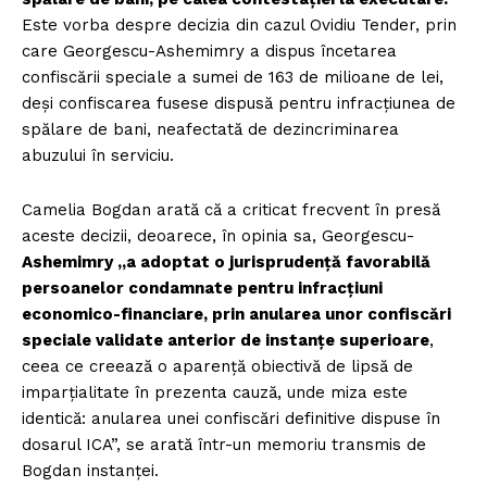
Este vorba despre decizia din cazul Ovidiu Tender, prin
care Georgescu-Ashemimry a dispus încetarea
confiscării speciale a sumei de 163 de milioane de lei,
deși confiscarea fusese dispusă pentru infracțiunea de
spălare de bani, neafectată de dezincriminarea
abuzului în serviciu.
Camelia Bogdan arată că a criticat frecvent în presă
aceste decizii, deoarece, în opinia sa, Georgescu-
Ashemimry „a adoptat o jurisprudență favorabilă
persoanelor condamnate pentru infracțiuni
economico-financiare, prin anularea unor confiscări
speciale validate anterior de instanțe superioare
,
ceea ce creează o aparență obiectivă de lipsă de
imparțialitate în prezenta cauză, unde miza este
identică: anularea unei confiscări definitive dispuse în
dosarul ICA”, se arată într-un memoriu transmis de
Bogdan instanței.