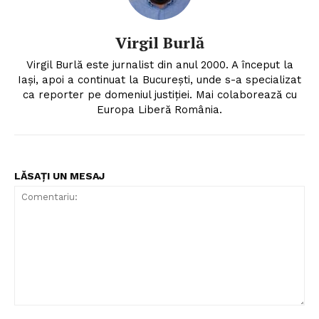
Un proiect
FREEDOM HOUSE ROMÂNIA
Virgil Burlă
Virgil Burlă este jurnalist din anul 2000. A început la
Iași, apoi a continuat la București, unde s-a specializat
ca reporter pe domeniul justiției. Mai colaborează cu
PRESShub
Europa Liberă România.
Despre noi / Echipa
Proiecte editoriale
LĂSAȚI UN MESAJ
Rețea
Contact
Comentariu: