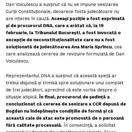
Dan Voiculescu a susținut că nu se impune sesizarea
Curții Constituționale, deoarece fosta judecătoare nu
are interes în cauză.
Aceeași poziție a fost exprimată
și de procurorul DNA, care a arătat că, la 19
februarie, la Tribunalul București, a fost invocată o
excepție de neconstituționalitate care nu a fost
soluționată de judecătoarea Ana Maria Sprîncu
, cea
care analizează cererea de revizuire formulată de Dan
Voiculescu.
Reprezentantul DNA a susținut că această speță ar
trebui disjunsă și trimisă spre soluționare unui complet
de trei judecători, apreciind că este vorba despre o
situație atipică.
În final, procurorul de ședință a
concluzionat că cererea de sesizare a CCR depusă de
Bogdan nu îndeplinește condițiile de formă și că
această cale de atac este promovată de o persoană
fără calitate procesuală.
În consecință, a solicitat