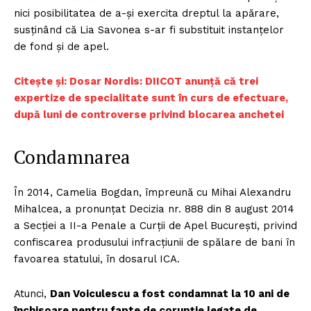
nici posibilitatea de a-și exercita dreptul la apărare,
susținând că Lia Savonea s-ar fi substituit instanțelor
de fond și de apel.
Citește și: Dosar Nordis: DIICOT anunță că trei
expertize de specialitate sunt în curs de efectuare,
după luni de controverse privind blocarea anchetei
Condamnarea
În 2014, Camelia Bogdan, împreună cu Mihai Alexandru
Mihalcea, a pronunțat Decizia nr. 888 din 8 august 2014
a Secției a II-a Penale a Curții de Apel București, privind
confiscarea produsului infracțiunii de spălare de bani în
favoarea statului, în dosarul ICA.
Atunci,
Dan Voiculescu a fost condamnat la 10 ani de
închisoare pentru fapte de corupție legate de