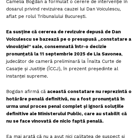
Camelia Bogdan a formulat o cerere de intervenție în
dosarul privind revizuirea cauzei lui Dan Voiculescu,
aflat pe rolul Tribunalului București.
Ea susține că cererea de revizuire depusă de Dan
Voiculescu se bazează pe o presupusă „constatare a
vinovăției” sale, consemnată într-o decizie
pronunțată la 11 septembrie 2025 de Lia Savonea
,
judecător de cameră preliminară la Înalta Curte de
Casație și Justiție (ÎCCJ), în prezent președinte al
instanței supreme.
Bogdan afirmă că
această constatare nu reprezintă o
hotărâre penală definitivă, nu a fost pronunțată în
urma unui proces penal complet și ignoră soluțiile
definitive ale Ministerului Public, care au stabilit că
nu se face vinovată de nicio faptă penală.
Ea mai arată că nu a avut nici calitatea de suspect și