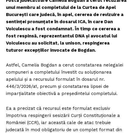
Fosta judecătoare Camelia Bogdan a cerut recuzarea
unui membru al completului de la Curtea de Apel
București care judecă, în apel, cererea de revizuire a
sentinței pronunțate în dosarul ICA, în care Dan
Voiculescu a fost condamnat. În timp ce cererea a
fost respinsă, reprezentantul DNA și avocatul lui
Voiculescu au solicitat, la unison, respingerea
tuturor excepțiilor invocate de Bogdan.
Astfel, Camelia Bogdan a cerut constatarea nelegalei
compuneri a completului învestit cu soluționarea
apelului și a recursului formulat în dosarul nr.
446/3/2026/a1, precum și constatarea lipsei de
imparțialitate obiectivă a președintelui completului.
Ea a precizat că recursul este formulat exclusiv
împotriva respingerii sesizării Curții Constituționale a
României (CCR), iar această cale de atac trebuie
judecată în mod obligatoriu de un complet format din