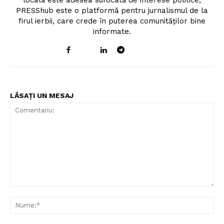
locală este adesea sufocată de interese politice,
PRESShub este o platformă pentru jurnalismul de la
firul ierbii, care crede în puterea comunităților bine
informate.
LĂSAȚI UN MESAJ
Comentariu:
Nu