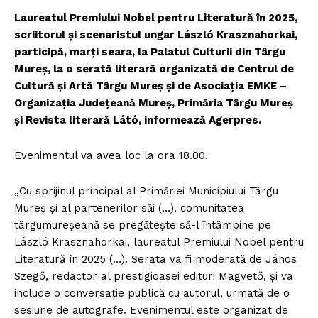
Laureatul Premiului Nobel pentru Literatură în 2025,
scriitorul şi scenaristul ungar László Krasznahorkai,
participă, marţi seara, la Palatul Culturii din Târgu
Mureş, la o serată literară organizată de Centrul de
Cultură şi Artă Târgu Mureş şi de Asociaţia EMKE –
Organizaţia Judeţeană Mureş, Primăria Târgu Mureş
şi Revista literară Látó, informează Agerpres.
Evenimentul va avea loc la ora 18.00.
„Cu sprijinul principal al Primăriei Municipiului Târgu
Mureş şi al partenerilor săi (…), comunitatea
târgumureşeană se pregăteşte să-l întâmpine pe
László Krasznahorkai, laureatul Premiului Nobel pentru
Literatură în 2025 (…). Serata va fi moderată de János
Szegő, redactor al prestigioasei edituri Magvető, şi va
include o conversaţie publică cu autorul, urmată de o
sesiune de autografe. Evenimentul este organizat de