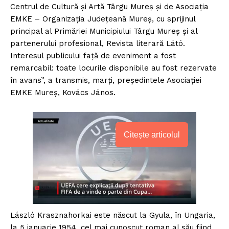
Centrul de Cultură şi Artă Târgu Mureş şi de Asociaţia
EMKE – Organizaţia Judeţeană Mureş, cu sprijinul
principal al Primăriei Municipiului Târgu Mureş şi al
partenerului profesional, Revista literară Látó.
Interesul publicului faţă de eveniment a fost
remarcabil: toate locurile disponibile au fost rezervate
în avans”, a transmis, marţi, preşedintele Asociaţiei
EMKE Mureş, Kovács János.
Citește articolul
László Krasznahorkai este născut la Gyula, în Ungaria,
la 5 ianuarie 1954, cel mai cunoscut roman al său fiind