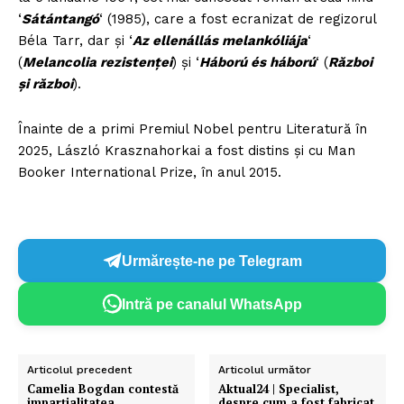
‘
Sátántangó
‘ (1985), care a fost ecranizat de regizorul
Béla Tarr, dar şi ‘
Az ellenállás melankóliája
‘
(
Melancolia rezistenţei
) şi ‘
Háború és háború
‘ (
Război
şi război
).
Înainte de a primi Premiul Nobel pentru Literatură în
2025, László Krasznahorkai a fost distins şi cu Man
Booker International Prize, în anul 2015.
Urmărește-ne pe Telegram
Intră pe canalul WhatsApp
Articolul precedent
Articolul următor
Camelia Bogdan contestă
Aktual24 | Specialist,
imparțialitatea
despre cum a fost fabricat