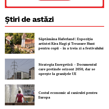
Știri de astăzi
PRESShub
Despre noi / Echipa
Săptămâna Haferland | Expoziţia
Proiecte editoriale
artistei Kira Hagi şi Treasure Hunt
Rețea
pentru copii – în a treia zi a festivalului
Contact
Strategia Energetică – Documentul
care pretinde orizont 2050, dar se
oprește la granițele UE
Costul economic al caniculei pentru
Europa