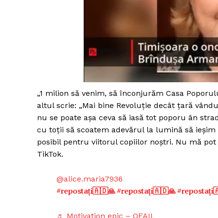
Un pro
FREEDOM
ROMÂ
„1 milion să venim, să înconjurăm Casa Poporulu
altul scrie: „Mai bine Revoluție decât țară vându
nu se poate așa ceva să iasă tot poporu ân strad
cu toții să scoatem adevărul la lumină să ieșim î
posibil pentru viitorul copiilor noștri. Nu mă pot
TikTok.
@alice.maria7936
#repostaţi🇦🇩🙏
#repostaţi🇦🇩🙏
#repostaţi
♬ Motivation epic – OFAIL