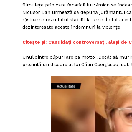
filmulețe prin care fanaticii lui Simion se îndea
Nicușor Dan urmează să depună jurământul ca p
răstoarne rezultatul stabilit la urne. În tot aces
dezinteresate aceste îndemnuri la violențe.
Citește și: Candidați controversați, aleși de
Unul dintre clipuri are ca motto „Decât să muri
prezintă un discurs al lui Călin Georgescu, sub ti