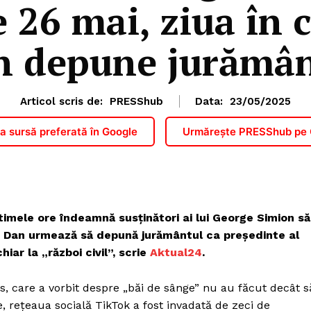
e 26 mai, ziua în 
n depune jurămân
Articol scris de:
PRESShub
Data:
23/05/2025
 sursă preferată în Google
Urmărește PRESShub pe
ltimele ore îndeamnă susținători ai lui George Simion să
or Dan urmează să depună jurământul ca președinte al
iar la „război civil”, scrie
Aktual24
.
s, care a vorbit despre „băi de sânge” nu au făcut decât s
e, rețeaua socială TikTok a fost invadată de zeci de