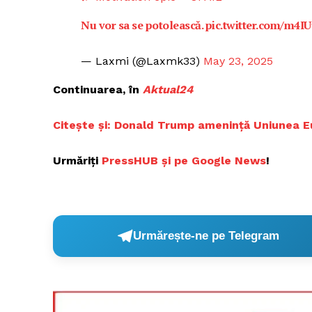
Nu vor sa se potolească.
pic.twitter.com/m4I
— Laxmi (@Laxmk33)
May 23, 2025
Continuarea, în
Aktual24
Citește și:
Donald Trump amenință Uniunea E
Urmăriți
PressHUB și pe Google News
!
Urmărește-ne pe Telegram