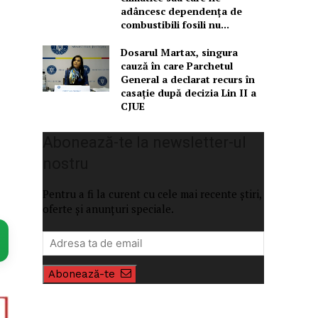
adâncesc dependența de
combustibili fosili nu...
Dosarul Martax, singura
cauză în care Parchetul
General a declarat recurs în
casație după decizia Lin II a
CJUE
Abonează-te la newsletter-ul
nostru
Pentru a fi la curent cu cele mai recente știri,
oferte și anunțuri speciale.
Abonează-te