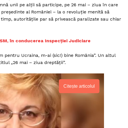
mnă unii pe alții să participe, pe 26 mai – ziua în care
reședinte al României – la o revoluție menită să
t timp, autoritățile par să privească paralizate sau chiar
 CSM, în conducerea Inspecției Judiciare
m pentru Ucraina, m-ai (sic!) bine România”. Un altul
tlul „26 mai – ziua dreptății”.
Citește articolul
PRESShub
Despre noi / Echipa