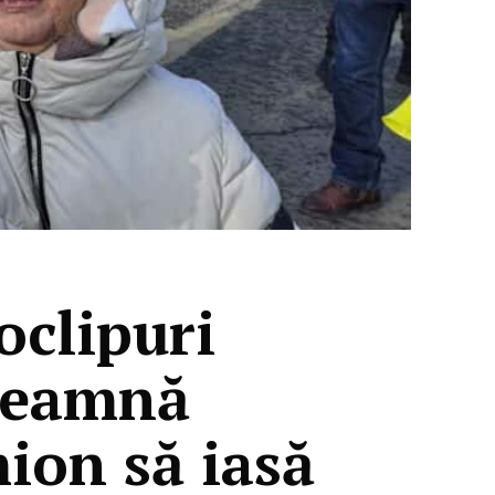
oclipuri
ndeamnă
mion să iasă