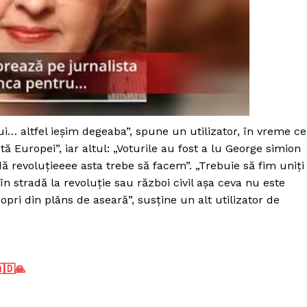
Proiecte editoriale
Rețea
Contact
iect
 HOUSE
NIA
i… altfel ieșim degeaba”, spune un utilizator, în vreme ce
tă Europei”, iar altul: „Voturile au fost a lu George simion
ă revoluțieeee asta trebe să facem”. „Trebuie să fim uniți
n stradă la revoluție sau război civil așa ceva nu este
 opri din plâns de aseară”, susține un alt utilizator de
🇩🙏