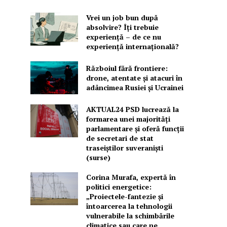
Vrei un job bun după
absolvire? Îți trebuie
experiență – de ce nu
experiență internațională?
Războiul fără frontiere:
drone, atentate și atacuri în
adâncimea Rusiei și Ucrainei
AKTUAL24 PSD lucrează la
formarea unei majorităţi
parlamentare și oferă funcții
de secretari de stat
traseiștilor suveraniști
(surse)
Corina Murafa, expertă în
politici energetice:
„Proiectele-fantezie și
întoarcerea la tehnologii
vulnerabile la schimbările
climatice sau care ne