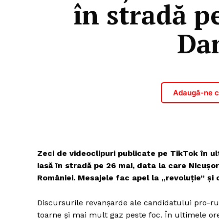
în stradă p
Da
Adaugă-ne ca
Zeci de videoclipuri publicate pe TikTok în u
iasă în stradă pe 26 mai, data la care Nicuș
României. Mesajele fac apel la „revoluție” și ch
Discursurile revanșarde ale candidatului pro-ru
toarne și mai mult gaz peste foc. În ultimele or