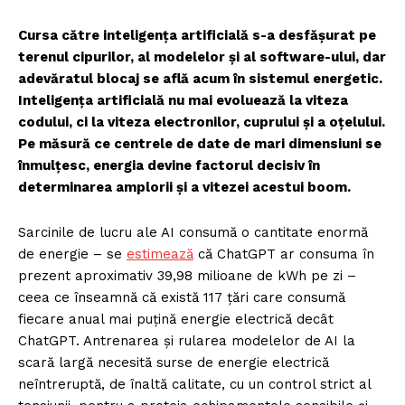
Cursa către inteligența artificială s-a desfășurat pe
terenul cipurilor, al modelelor și al software-ului, dar
adevăratul blocaj se află acum în sistemul energetic.
Inteligența artificială nu mai evoluează la viteza
codului, ci la viteza electronilor, cuprului și a oțelului.
Pe măsură ce centrele de date de mari dimensiuni se
înmulțesc, energia devine factorul decisiv în
determinarea amplorii și a vitezei acestui boom.
Sarcinile de lucru ale AI consumă o cantitate enormă
de energie – se
estimează
că ChatGPT ar consuma în
prezent aproximativ 39,98 milioane de kWh pe zi –
ceea ce înseamnă că există 117 țări care consumă
fiecare anual mai puțină energie electrică decât
ChatGPT. Antrenarea și rularea modelelor de AI la
scară largă necesită surse de energie electrică
neîntreruptă, de înaltă calitate, cu un control strict al