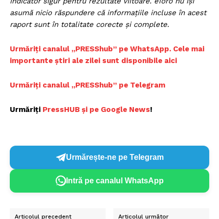
indicator sigur pentru rezultate viitoare. eToro nu își
asumă nicio răspundere că informațiile incluse în acest
raport sunt în totalitate corecte și complete.
Urmăriți canalul „PRESShub” pe WhatsApp. Cele mai
importante știri ale zilei sunt disponibile aici
Urmăriți canalul „PRESShub” pe Telegram
Urmăriți
PressHUB și pe Google News
!
Urmărește-ne pe Telegram
Intră pe canalul WhatsApp
Un proiect
FREEDOM HOUSE ROMÂNIA
Articolul precedent
Articolul următor