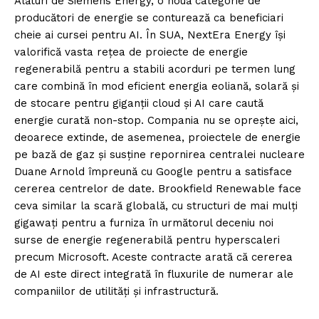
Alături de Siemens Energy, o nouă categorie de
producători de energie se conturează ca beneficiari
cheie ai cursei pentru AI. În SUA, NextEra Energy își
valorifică vasta rețea de proiecte de energie
regenerabilă pentru a stabili acorduri pe termen lung
care combină în mod eficient energia eoliană, solară și
de stocare pentru giganții cloud și AI care caută
energie curată non-stop. Compania nu se oprește aici,
deoarece extinde, de asemenea, proiectele de energie
pe bază de gaz și susține repornirea centralei nucleare
Duane Arnold împreună cu Google pentru a satisface
cererea centrelor de date. Brookfield Renewable face
ceva similar la scară globală, cu structuri de mai mulți
gigawați pentru a furniza în următorul deceniu noi
surse de energie regenerabilă pentru hyperscaleri
precum Microsoft. Aceste contracte arată că cererea
de AI este direct integrată în fluxurile de numerar ale
companiilor de utilități și infrastructură.