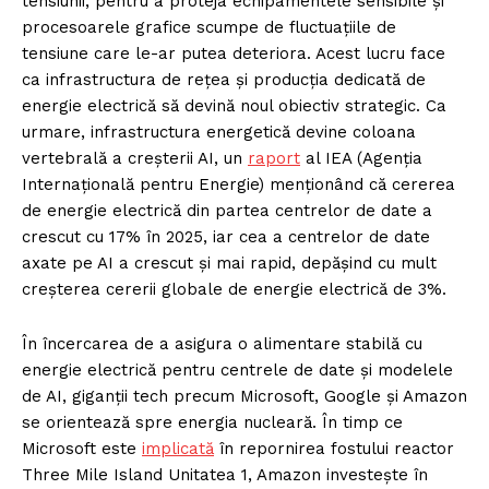
tensiunii, pentru a proteja echipamentele sensibile și
procesoarele grafice scumpe de fluctuațiile de
tensiune care le-ar putea deteriora. Acest lucru face
ca infrastructura de rețea și producția dedicată de
energie electrică să devină noul obiectiv strategic. Ca
urmare, infrastructura energetică devine coloana
vertebrală a creșterii AI, un
raport
al IEA (Agenția
Internațională pentru Energie) menționând că cererea
de energie electrică din partea centrelor de date a
crescut cu 17% în 2025, iar cea a centrelor de date
axate pe AI a crescut și mai rapid, depășind cu mult
creșterea cererii globale de energie electrică de 3%.
În încercarea de a asigura o alimentare stabilă cu
energie electrică pentru centrele de date și modelele
de AI, giganții tech precum Microsoft, Google și Amazon
se orientează spre energia nucleară. În timp ce
Microsoft este
implicată
în repornirea fostului reactor
Three Mile Island Unitatea 1, Amazon investește în