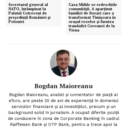
Secretarul general al
Casa Mühle se redeschide
NATO, întâmpinat la
comunităţii. A aparținut
Palatul Cotroceni de
familiei de florari care a
președinții României și
transformat Timișoara în
Poloniei
orașul rozelor și furniza
trandafiri Coroanei de la
PRESShub
Viena
Despre noi / Echipa
Proiecte editoriale
Rețea
Contact
Bogdan Maioreanu
Bogdan Maioreanu, analist și comentator de piață al
eToro, are peste 20 de ani de experiență în domeniul
serviciilor financiare și al investițiilor, precum și un
background solid în jurnalism. A ocupat diferite poziții
de conducere în zona de Corporate Banking în cadrul
Raiffeisen Bank și OTP Bank, pentru a trece apoi la