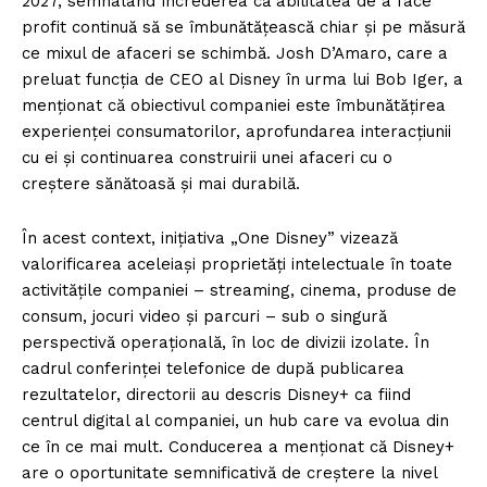
2027, semnalând încrederea că abilitatea de a face
profit continuă să se îmbunătățească chiar și pe măsură
ce mixul de afaceri se schimbă. Josh D’Amaro, care a
preluat funcția de CEO al Disney în urma lui Bob Iger, a
menționat că obiectivul companiei este îmbunătățirea
experienței consumatorilor, aprofundarea interacțiunii
cu ei și continuarea construirii unei afaceri cu o
creștere sănătoasă și mai durabilă.
În acest context, inițiativa „One Disney” vizează
valorificarea aceleiași proprietăți intelectuale în toate
activitățile companiei – streaming, cinema, produse de
consum, jocuri video și parcuri – sub o singură
perspectivă operațională, în loc de divizii izolate. În
cadrul conferinței telefonice de după publicarea
rezultatelor, directorii au descris Disney+ ca fiind
centrul digital al companiei, un hub care va evolua din
ce în ce mai mult. Conducerea a menționat că Disney+
are o oportunitate semnificativă de creștere la nivel