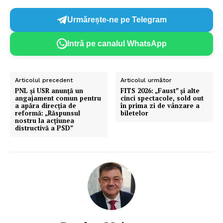
Urmărește-ne pe Telegram
Intră pe canalul WhatsApp
Articolul precedent
Articolul următor
PNL și USR anunță un
FITS 2026: „Faust” şi alte
angajament comun pentru
cinci spectacole, sold out
a apăra direcția de
în prima zi de vânzare a
reformă: „Răspunsul
biletelor
Un proiect
nostru la acțiunea
distructivă a PSD”
FREEDOM HOUSE ROMÂNIA
PRESShub
Despre noi / Echipa