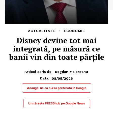
ACTUALITATE
ECONOMIE
Disney devine tot mai
integrată, pe măsură ce
banii vin din toate părțile
Articol scris de:
Bogdan Maioreanu
08/05/2026
Data:
Adaugă-ne ca sursă preferată în Google
Urmărește PRESShub pe Google News