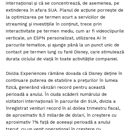
internațional și că se concentrează, de asemenea, pe
extinderea în afara SUA. Planul de acțiune pornește de
la optimizarea pe termen scurt a serviciilor de
streaming și investițiile în conținut, trece prin
interactivitate pe termen mediu, cum ar fi videoclipurile
verticale, un ESPN personalizat, utilizarea AI în
parcurile tematice, și ajunge până la un punct unic de
contact pe termen lung cu fanii Disney, care stimulează
durata ciclului de viață în toate activitățile companiei.
Divizia Experiences rămâne dovada că Disney deține în
continuare puterea de stabilire a prețurilor în lumea
fizică, generând vânzări record pentru această
perioadă a anului. În ciuda scăderii numărului de
vizitatori internaționali în parcurile din SUA, divizia a
înregistrat venituri record în al doilea trimestru fiscal,
de aproximativ 9,5 miliarde de dolari, în creștere cu
aproximativ 7% față de aceeași perioadă a anului
trecut, cu un venit operațional în creștere cu