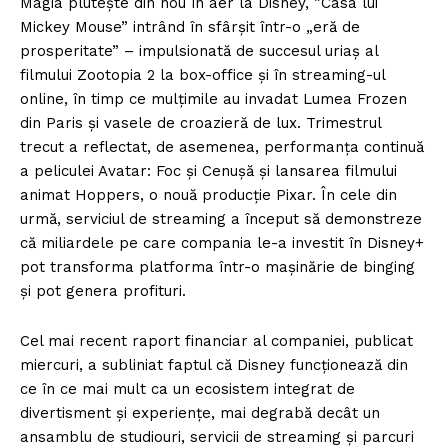
Magia plutește din nou în aer la Disney, ”Casa lui
Mickey Mouse” intrând în sfârșit într-o „eră de
prosperitate” – impulsionată de succesul uriaș al
filmului Zootopia 2 la box-office și în streaming-ul
online, în timp ce mulțimile au invadat Lumea Frozen
din Paris și vasele de croazieră de lux. Trimestrul
trecut a reflectat, de asemenea, performanța continuă
a peliculei Avatar: Foc și Cenușă și lansarea filmului
animat Hoppers, o nouă producție Pixar. În cele din
urmă, serviciul de streaming a început să demonstreze
că miliardele pe care compania le-a investit în Disney+
pot transforma platforma într-o mașinărie de binging
și pot genera profituri.
Cel mai recent raport financiar al companiei, publicat
miercuri, a subliniat faptul că Disney funcționează din
ce în ce mai mult ca un ecosistem integrat de
divertisment și experiențe, mai degrabă decât un
ansamblu de studiouri, servicii de streaming și parcuri