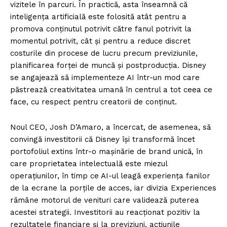
vizitele în parcuri. În practică, asta înseamnă că
inteligența artificială este folosită atât pentru a
promova conținutul potrivit către fanul potrivit la
momentul potrivit, cât și pentru a reduce discret
costurile din procese de lucru precum previziunile,
planificarea forței de muncă și postproducția. Disney
se angajează să implementeze AI într-un mod care
păstrează creativitatea umană în centrul a tot ceea ce
face, cu respect pentru creatorii de conținut.
Noul CEO, Josh D’Amaro, a încercat, de asemenea, să
convingă investitorii că Disney își transformă încet
portofoliul extins într-o mașinărie de brand unică, în
care proprietatea intelectuală este miezul
operațiunilor, în timp ce AI-ul leagă experiența fanilor
de la ecrane la porțile de acces, iar divizia Experiences
rămâne motorul de venituri care validează puterea
acestei strategii. Investitorii au reacționat pozitiv la
rezultatele financiare și la previziuni, acțiunile