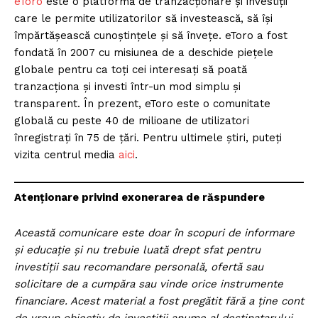
eToro
este o platformă de tranzacționare și investiții
care le permite utilizatorilor să investească, să își
împărtășească cunoștințele și să învețe. eToro a fost
fondată în 2007 cu misiunea de a deschide piețele
globale pentru ca toți cei interesați să poată
tranzacționa și investi într-un mod simplu și
transparent. În prezent, eToro este o comunitate
globală cu peste 40 de milioane de utilizatori
înregistrați în 75 de țări. Pentru ultimele știri, puteți
vizita centrul media
aici
.
Atenționare privind exonerarea de răspundere
Această comunicare este doar în scopuri de informare
și educație și nu trebuie luată drept sfat pentru
investiții sau recomandare personală, ofertă sau
solicitare de a cumpăra sau vinde orice instrumente
financiare. Acest material a fost pregătit fără a ține cont
de vreun obiectiv de investiții anume al destinatarului