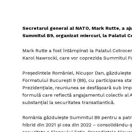
Secretarul general al NATO, Mark Rutte, a aju
Summitul B9, organizat miercuri, la Palatul C
Mark Rutte a fost întâmpinat la Palatul Cotrocen
Karol Nawrocki, care vor coprezida Summitul F
Președintele României, Nicușor Dan, găzduiește m
Formatului București 9 (B9), cu participarea stat
Prezidențiale, reuniunea se desfășoară sub imper
formulă care reflectă angajamentul colectiv al Al
substanțial la securitatea transatlantică.
România găzduiește Summitul B9 pentru a patra 
hibrid din 2021 și cea din 2022 – consolidându-și