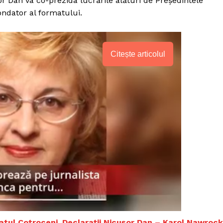
or Dan va co-prezida lucrările alături de Președintele
fondator al formatului.
Citește articolul
PRESShub
Despre noi / Echipa
alatul Cotroceni. Declarații Nicușor Dan – Karol Nawrock