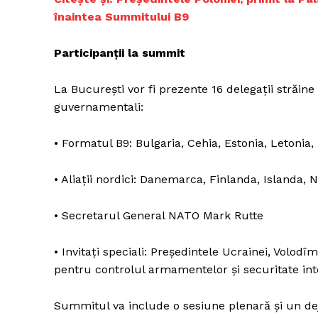
înaintea Summitului B9
Participanții la summit
Un pro
FREEDOM
La București vor fi prezente 16 delegații străine
ROMÂ
guvernamentali:
• Formatul B9: Bulgaria, Cehia, Estonia, Letonia,
• Aliații nordici: Danemarca, Finlanda, Islanda, 
• Secretarul General NATO Mark Rutte
• Invitați speciali: Președintele Ucrainei, Volod
pentru controlul armamentelor și securitate int
Summitul va include o sesiune plenară și un deju