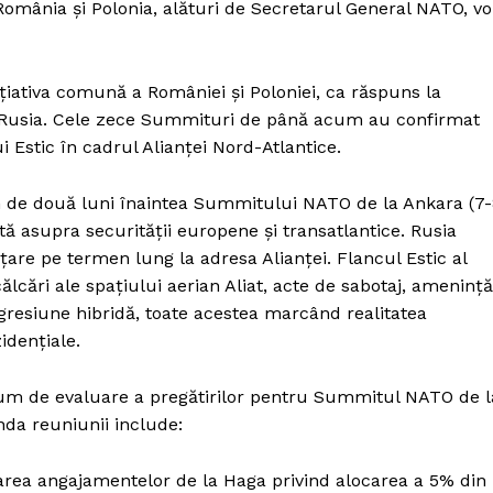
omânia și Polonia, alături de Secretarul General NATO, vo
ițiativa comună a României și Poloniei, ca răspuns la
e Rusia. Cele zece Summituri de până acum au confirmat
 Estic în cadrul Alianței Nord-Atlantice.
 de două luni înaintea Summitului NATO de la Ankara (7-
ă asupra securității europene și transatlantice. Rusia
are pe termen lung la adresa Alianței. Flancul Estic al
lcări ale spațiului aerian Aliat, acte de sabotaj, amenință
 agresiune hibridă, toate acestea marcând realitatea
zidențiale.
um de evaluare a pregătirilor pentru Summitul NATO de l
nda reuniunii include:
area angajamentelor de la Haga privind alocarea a 5% din