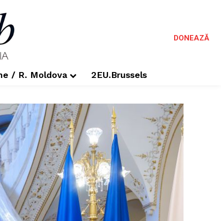
DONEAZĂ
me / R. Moldova
2EU.Brussels