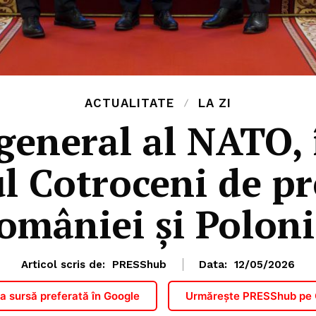
ACTUALITATE
LA ZI
 general al NATO,
ul Cotroceni de pr
omâniei și Poloni
Articol scris de:
PRESShub
Data:
12/05/2026
 sursă preferată în Google
Urmărește PRESShub pe