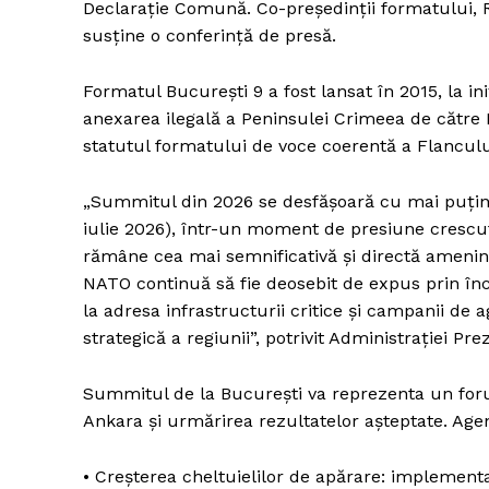
Declarație Comună. Co-președinții formatului, R
susține o conferință de presă.
Formatul București 9 a fost lansat în 2015, la in
anexarea ilegală a Peninsulei Crimeea de cătr
statutul formatului de voce coerentă a Flancului
„Summitul din 2026 se desfășoară cu mai puțin
iulie 2026), într-un moment de presiune crescut
rămâne cea mai semnificativă și directă ameninț
NATO continuă să fie deosebit de expus prin încă
la adresa infrastructurii critice și campanii de
strategică a regiunii”, potrivit Administrației Pre
Summitul de la București va reprezenta un for
Ankara și urmărirea rezultatelor așteptate. Age
• Creșterea cheltuielilor de apărare: implement