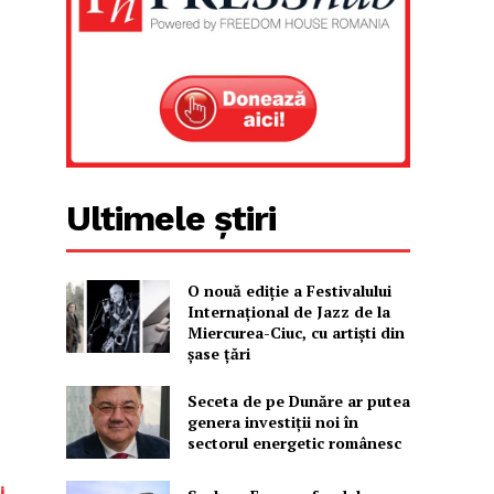
Ultimele știri
O nouă ediţie a Festivalului
Internaţional de Jazz de la
Miercurea-Ciuc, cu artişti din
şase ţări
Seceta de pe Dunăre ar putea
genera investiții noi în
sectorul energetic românesc
i,