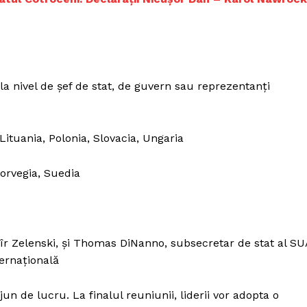
Proiecte editoriale
Rețea
Contact
iect
 HOUSE
 la nivel de șef de stat, de guvern sau reprezentanți
NIA
 Lituania, Polonia, Slovacia, Ungaria
Norvegia, Suedia
îmîr Zelenski, și Thomas DiNanno, subsecretar de stat al SU
ernațională
n de lucru. La finalul reuniunii, liderii vor adopta o