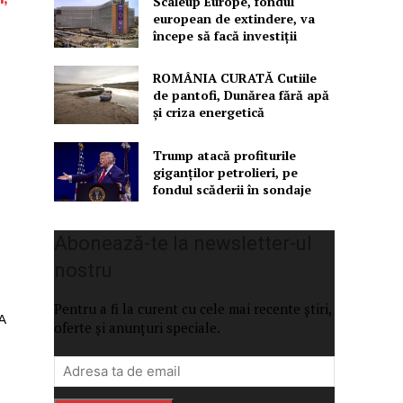
Scaleup Europe, fondul
european de extindere, va
începe să facă investiții
ROMÂNIA CURATĂ Cutiile
de pantofi, Dunărea fără apă
și criza energetică
Trump atacă profiturile
giganților petrolieri, pe
fondul scăderii în sondaje
Abonează-te la newsletter-ul
nostru
Pentru a fi la curent cu cele mai recente știri,
A
oferte și anunțuri speciale.