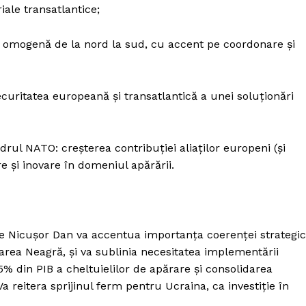
iale transatlantice;
e omogenă de la nord la sud, cu accent pe coordonare și
curitatea europeană și transatlantică a unei soluționări
adrul NATO: creșterea contribuției aliaților europeni (și
re și inovare în domeniul apărării.
ele Nicușor Dan va accentua importanța coerenței strategi
Marea Neagră, și va sublinia necesitatea implementării
% din PIB a cheltuielilor de apărare și consolidarea
Va reitera sprijinul ferm pentru Ucraina, ca investiție în