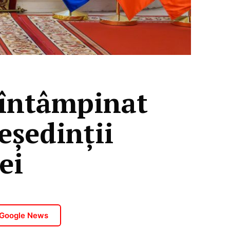
 întâmpinat
eședinții
ei
 Google News