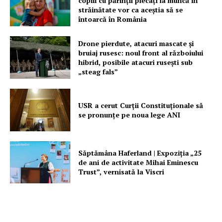
copiii cu părinții plecați la muncă în
străinătate vor ca aceștia să se
întoarcă în România
Drone pierdute, atacuri mascate și
bruiaj rusesc: noul front al războiului
hibrid, posibile atacuri rusești sub
„steag fals”
USR a cerut Curții Constituționale să
se pronunțe pe noua lege ANI
Săptămâna Haferland | Expoziţia „25
de ani de activitate Mihai Eminescu
Trust”, vernisată la Viscri