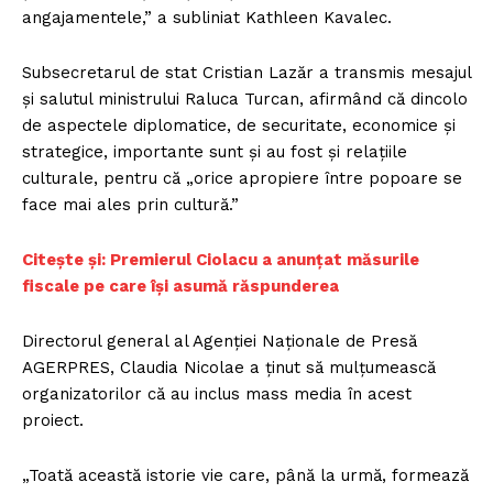
angajamentele,” a subliniat Kathleen Kavalec.
Subsecretarul de stat Cristian Lazăr a transmis mesajul
şi salutul ministrului Raluca Turcan, afirmând că dincolo
de aspectele diplomatice, de securitate, economice şi
strategice, importante sunt şi au fost şi relaţiile
culturale, pentru că „orice apropiere între popoare se
face mai ales prin cultură.”
Citește și: Premierul Ciolacu a anunțat măsurile
fiscale pe care își asumă răspunderea
Directorul general al Agenţiei Naţionale de Presă
AGERPRES, Claudia Nicolae a ţinut să mulţumească
organizatorilor că au inclus mass media în acest
proiect.
„Toată această istorie vie care, până la urmă, formează