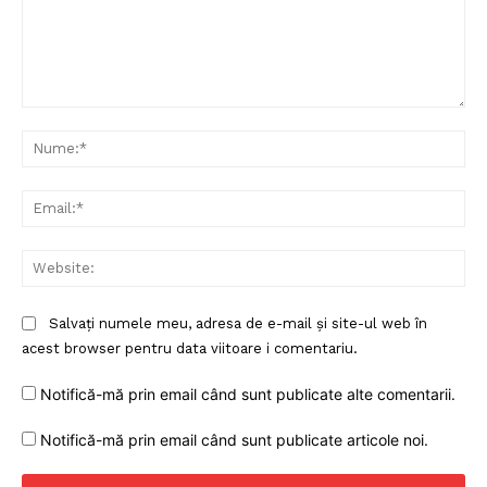
Despre noi / Echipa
Proiecte editoriale
Rețea
Contact
Comentariu:
Nu
Ema
Web
Salvați numele meu, adresa de e-mail și site-ul web în
acest browser pentru data viitoare i comentariu.
Notifică-mă prin email când sunt publicate alte comentarii.
Notifică-mă prin email când sunt publicate articole noi.