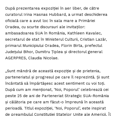
După prezentarea expoziţiei în aer liber, de către
curatorul Irina Hasnas Hubbard, a urmat deschiderea
oficială care a avut loc în sala mare a Primăriei
Oradea, cu scurte discursuri ale invitaţilor:
ambasadoarea SUA în România, Kathleen Kavalec,
secretarul de stat în Ministerul Culturii, Cristian Lazăr,
primarul Municipiului Oradea, Florin Birta, prefectul
Judeţului Bihor, Dumitru Ţiplea şi directorul general
AGERPRES, Claudia Nicolae.
„Sunt mândră de această expoziţie şi de prietenia,
parteneriatul şi progresul pe care îl reprezintă. Şi sunt
încântată să împărtăşesc acest sentiment cu voi toţi.
După cum am menţionat, ‘Noi, Poporul’ celebrează cei
peste 25 de ani de Parteneriat Strategic SUA-România
şi călătoria pe care am făcut-o împreună în această
perioadă. Titlul expoziţiei, ‘Noi, Poporul’, este inspirat
de preambulul Constituţiei Statelor Unite ale Americii. Îl