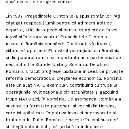
două decenii de progres comun.
„În 1997, Preşedintele Clinton le-a spus românilor: ‘Aţi
câştigat respectul lumii pentru că aţi mers atât de
departe, atât de repede şi pentru că aţi crezut în voi
înşivă şi în viitorul vostru.’ Preşedintele Clinton a
încurajat România spunând: ‘Continuaţi-vă drumul,
viitorul vă aparţine.’ El a văzut potenţialul din România
şi din poporul român şi importanţa unui parteneriat de
neclintit între Statele Unite şi România. De atunci,
România a făcut progrese lăudabile în ceea ce priveşte
reforma democratică şi creşterea economică. România
este un aliat NATO exemplar, contribuind cu trupe la
operaţiunile multinaţionale din străinătate şi găzduind
trupe NATO aici, în România. De asemenea, România a
susţinut cu fermitate partenerii şi vecinii din Ucraina,
care îşi apără ţara împotriva invaziei neprovocate şi
brutale a lui Putin. România reuşeşte în continuare să-
şi atingă potenţialul şi să-şi ducă la îndeplinire