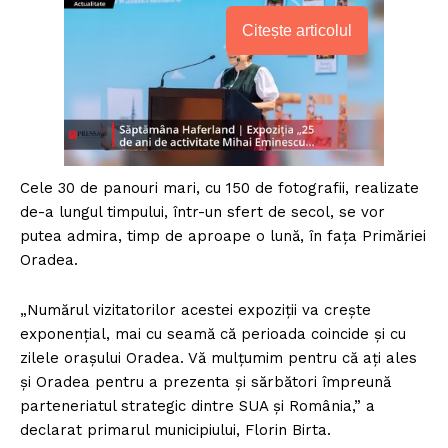
Citește articolul
Cele 30 de panouri mari, cu 150 de fotografii, realizate
de-a lungul timpului, într-un sfert de secol, se vor
putea admira, timp de aproape o lună, în faţa Primăriei
Oradea.
„Numărul vizitatorilor acestei expoziţii va creşte
exponenţial, mai cu seamă că perioada coincide şi cu
zilele oraşului Oradea. Vă mulţumim pentru că aţi ales
şi Oradea pentru a prezenta şi sărbători împreună
parteneriatul strategic dintre SUA şi România,” a
declarat primarul municipiului, Florin Birta.