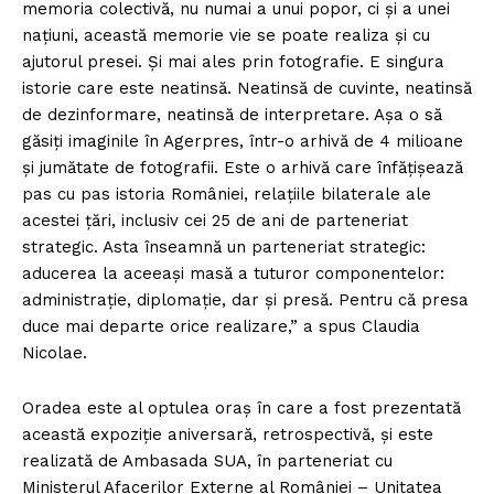
memoria colectivă, nu numai a unui popor, ci şi a unei
naţiuni, această memorie vie se poate realiza şi cu
ajutorul presei. Şi mai ales prin fotografie. E singura
istorie care este neatinsă. Neatinsă de cuvinte, neatinsă
de dezinformare, neatinsă de interpretare. Aşa o să
găsiţi imaginile în Agerpres, într-o arhivă de 4 milioane
şi jumătate de fotografii. Este o arhivă care înfăţişează
pas cu pas istoria României, relaţiile bilaterale ale
acestei ţări, inclusiv cei 25 de ani de parteneriat
strategic. Asta înseamnă un parteneriat strategic:
aducerea la aceeaşi masă a tuturor componentelor:
administraţie, diplomaţie, dar şi presă. Pentru că presa
duce mai departe orice realizare,” a spus Claudia
Nicolae.
Oradea este al optulea oraş în care a fost prezentată
această expoziţie aniversară, retrospectivă, şi este
realizată de Ambasada SUA, în parteneriat cu
Ministerul Afacerilor Externe al României – Unitatea