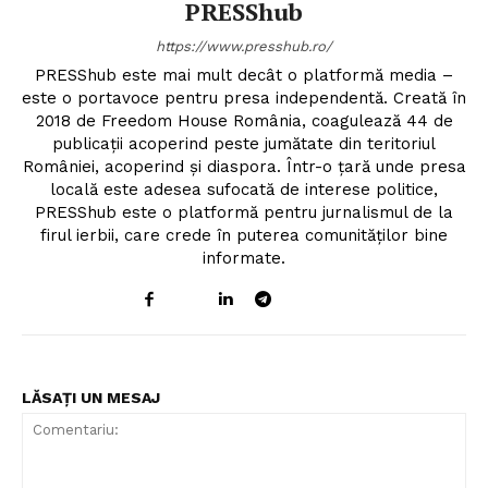
PRESShub
https://www.presshub.ro/
PRESShub este mai mult decât o platformă media –
este o portavoce pentru presa independentă. Creată în
2018 de Freedom House România, coagulează 44 de
publicații acoperind peste jumătate din teritoriul
României, acoperind și diaspora. Într-o țară unde presa
locală este adesea sufocată de interese politice,
PRESShub este o platformă pentru jurnalismul de la
firul ierbii, care crede în puterea comunităților bine
informate.
Un proiect
FREEDOM HOUSE ROMÂNIA
LĂSAȚI UN MESAJ
PRESShub