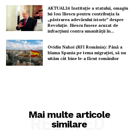
AKTUAL24 Instituție a statului, omagiu
lui Ion Iliescu pentru contribuția la
„păstrarea adevărului istoric” despre
Revoluție. Iliescu fusese acuzat de
infracțiuni contra umanității în...
Ovidiu Nahoi (RFI România): Până a
blama Spania pe tema migrației, să nu
uităm cât bine le-a făcut românilor
Mai multe articole
RELATED
similare