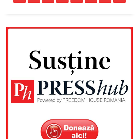
FREEDOM HOUSE ROMÂNIA
PRESShub
Despre noi / Echipa
Proiecte editoriale
Rețea
Contact