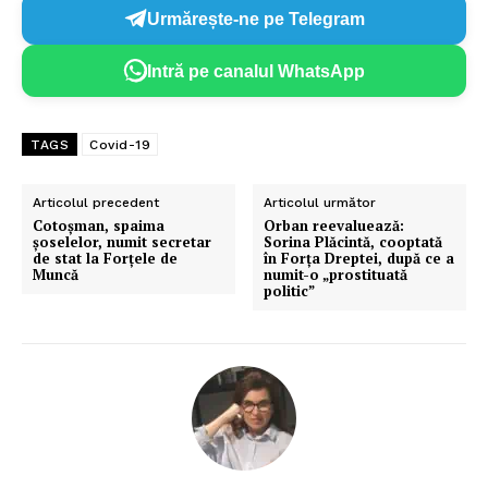
Urmărește-ne pe Telegram
Intră pe canalul WhatsApp
TAGS
Covid-19
Articolul precedent
Articolul următor
Cotoșman, spaima
Orban reevaluează:
șoselelor, numit secretar
Sorina Plăcintă, cooptată
de stat la Forțele de
în Forța Dreptei, după ce a
Muncă
numit-o „prostituată
politic”