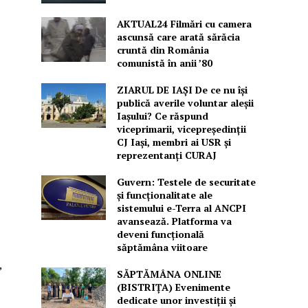
AKTUAL24 Filmări cu camera
ascunsă care arată sărăcia
cruntă din România
comunistă în anii ’80
ZIARUL DE IAȘI De ce nu își
publică averile voluntar aleșii
Iașului? Ce răspund
viceprimarii, vicepreședinții
CJ Iași, membri ai USR și
reprezentanți CURAJ
Guvern: Testele de securitate
și funcționalitate ale
sistemului e-Terra al ANCPI
avansează. Platforma va
deveni funcțională
săptămâna viitoare
,
SĂPTĂMÂNA ONLINE
(BISTRIȚA) Evenimente
dedicate unor investiții și