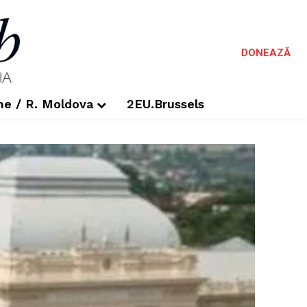
DONEAZĂ
me / R. Moldova
2EU.Brussels