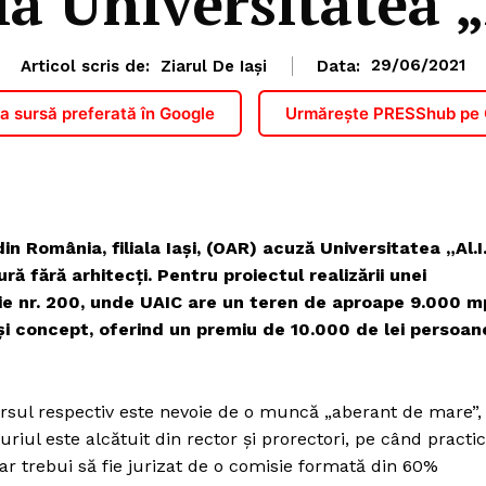
la Universitatea „
Articol scris de:
Ziarul De Iași
Data:
29/06/2021
 sursă preferată în Google
Urmărește PRESShub pe
in România, filiala Iaşi, (OAR) acuză Universitatea „Al.I
 fără arhitecţi. Pentru proiectul realizării unei
ie nr. 200, unde UAIC are un teren de aproape 9.000 m
şi concept, oferind un premiu de 10.000 de lei persoan
ursul respectiv este nevoie de o muncă „aberant de mare”,
juriul este alcătuit din rector şi prorectori, pe când practi
ar trebui să fie jurizat de o comisie formată din 60%