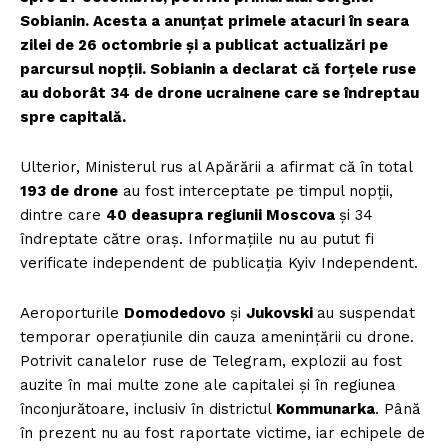
Sobianin. Acesta a anunțat primele atacuri în seara
zilei de 26 octombrie și a publicat actualizări pe
parcursul nopții. Sobianin a declarat că forțele ruse
au doborât 34 de drone ucrainene care se îndreptau
spre capitală.
Ulterior, Ministerul rus al Apărării a afirmat că în total
193 de drone
au fost interceptate pe timpul nopții,
dintre care
40 deasupra regiunii Moscova
și 34
îndreptate către oraș. Informațiile nu au putut fi
verificate independent de publicația Kyiv Independent.
Aeroporturile
Domodedovo
și
Jukovski
au suspendat
temporar operațiunile din cauza amenințării cu drone.
Potrivit canalelor ruse de Telegram, explozii au fost
auzite în mai multe zone ale capitalei și în regiunea
înconjurătoare, inclusiv în districtul
Kommunarka
. Până
în prezent nu au fost raportate victime, iar echipele de