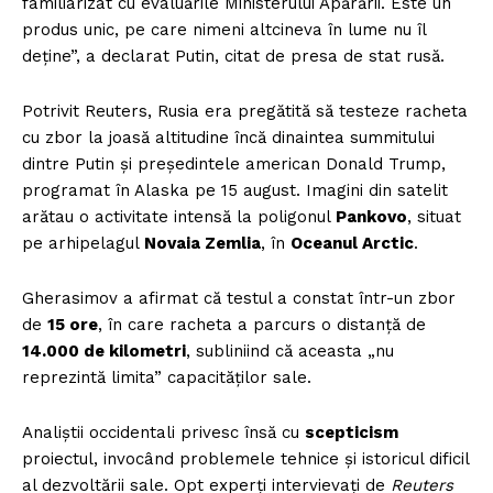
familiarizat cu evaluările Ministerului Apărării. Este un
produs unic, pe care nimeni altcineva în lume nu îl
deține”, a declarat Putin, citat de presa de stat rusă.
Potrivit Reuters, Rusia era pregătită să testeze racheta
cu zbor la joasă altitudine încă dinaintea summitului
dintre Putin și președintele american Donald Trump,
programat în Alaska pe 15 august. Imagini din satelit
arătau o activitate intensă la poligonul
Pankovo
, situat
pe arhipelagul
Novaia Zemlia
, în
Oceanul Arctic
.
Gherasimov a afirmat că testul a constat într-un zbor
de
15 ore
, în care racheta a parcurs o distanță de
14.000 de kilometri
, subliniind că aceasta „nu
reprezintă limita” capacităților sale.
Analiștii occidentali privesc însă cu
scepticism
proiectul, invocând problemele tehnice și istoricul dificil
al dezvoltării sale. Opt experți intervievați de
Reuters