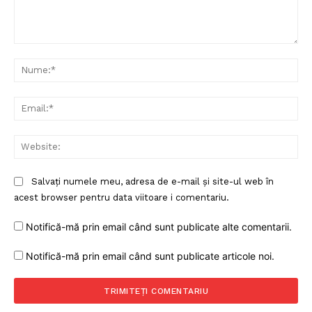
Comentariu:
Nu
Ema
Web
Salvați numele meu, adresa de e-mail și site-ul web în
Un proiect
acest browser pentru data viitoare i comentariu.
FREEDOM HOUSE ROMÂNIA
Notifică-mă prin email când sunt publicate alte comentarii.
Notifică-mă prin email când sunt publicate articole noi.
PRESShub
Despre noi / Echipa