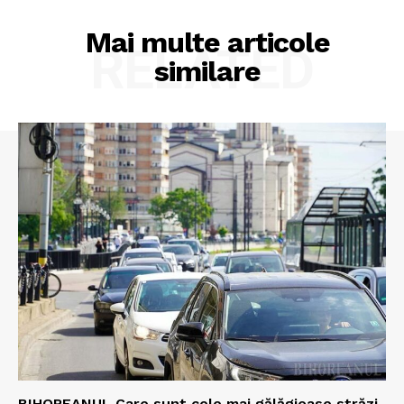
Mai multe articole
RELATED
similare
BIHOREANUL Care sunt cele mai gălăgioase străzi