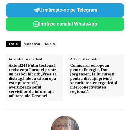
Urmărește-ne pe Telegram
Intră pe canalul WhatsApp
TAGS
Moscova
Rusia
Articolul precedent
Articolul următor
Aktual24 | Putin testează
Comisarul european
rezistența Europei printr-
pentru Energie, Dan
un război hibrid: „Vrea să
Jørgensen, la București
distrugă ideea că Europa
pentru discuții privind
este puternică”,
securitatea energetică și
avertizează șeful
interconectivitatea
serviciilor de informații
regională
militare ale Ucrainei