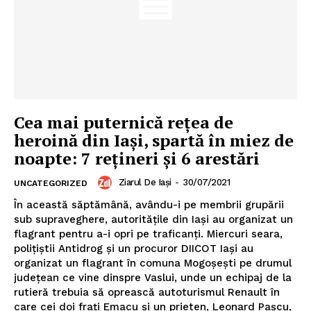
Cea mai puternică reţea de
heroină din Iaşi, spartă în miez de
noapte: 7 reţineri și 6 arestări
Ziarul De Iași
-
30/07/2021
UNCATEGORIZED
În această săptămână, avându-i pe membrii grupării
sub supraveghere, autorităţile din Iaşi au organizat un
flagrant pentru a-i opri pe traficanţi. Miercuri seara,
poliţiştii Antidrog şi un procuror DIICOT Iaşi au
organizat un flagrant în comuna Mogoşeşti pe drumul
judeţean ce vine dinspre Vaslui, unde un echipaj de la
rutieră trebuia să oprească autoturismul Renault în
care cei doi fraţi Emacu şi un prieten, Leonard Paşcu,