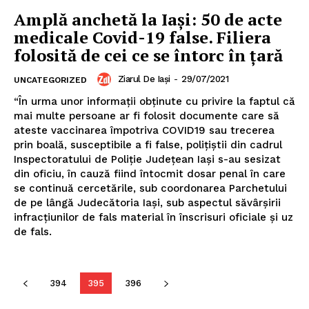
Amplă anchetă la Iaşi: 50 de acte
medicale Covid-19 false. Filiera
folosită de cei ce se întorc în ţară
Un proiect
FREEDOM HOUSE ROMÂNIA
Ziarul De Iași
-
29/07/2021
UNCATEGORIZED
“În urma unor informaţii obţinute cu privire la faptul că
mai multe persoane ar fi folosit documente care să
ateste vaccinarea împotriva COVID19 sau trecerea
PRESShub
prin boală, susceptibile a fi false, poliţiştii din cadrul
Inspectoratului de Poliţie Judeţean Iaşi s-au sesizat
din oficiu, în cauză fiind întocmit dosar penal în care
Despre noi / Echipa
se continuă cercetările, sub coordonarea Parchetului
Proiecte editoriale
de pe lângă Judecătoria Iaşi, sub aspectul săvârşirii
infracţiunilor de fals material în înscrisuri oficiale şi uz
Rețea
de fals.
Contact
394
395
396