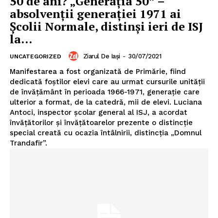
50 de ani? „Generaţia 50” –
absolvenţii generaţiei 1971 ai
Şcolii Normale, distinşi ieri de ISJ
la...
Ziarul De Iași
-
30/07/2021
UNCATEGORIZED
Manifestarea a fost organizată de Primărie, fiind
dedicată foştilor elevi care au urmat cursurile unităţii
de învăţământ în perioada 1966-1971, generaţie care
ulterior a format, de la catedră, mii de elevi. Luciana
Antoci, inspector şcolar general al ISJ, a acordat
învăţătorilor şi învăţătoarelor prezente o distincţie
special creată cu ocazia întâlnirii, distincţia „Domnul
Trandafir”.