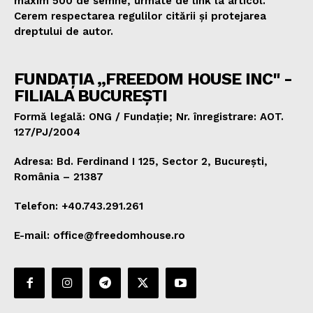
maxim 500 de semne, urmate de link la articol.
Cerem respectarea regulilor citării și protejarea
dreptului de autor.
FUNDAȚIA „FREEDOM HOUSE INC" -
FILIALA BUCUREȘTI
Formă legală: ONG / Fundație; Nr. înregistrare: AOT.
127/PJ/2004
Adresa: Bd. Ferdinand I 125, Sector 2, București,
România – 21387
Telefon: +40.743.291.261
E-mail: office@freedomhouse.ro