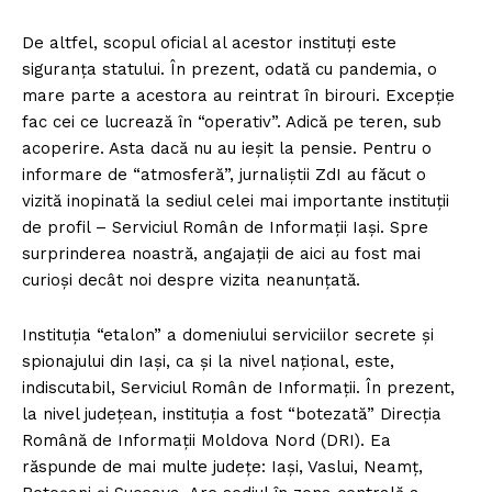
De altfel, scopul oficial al acestor instituţi este
siguranţa statului. În prezent, odată cu pandemia, o
mare parte a acestora au reintrat în birouri. Excepţie
fac cei ce lucrează în “operativ”. Adică pe teren, sub
acoperire. Asta dacă nu au ieşit la pensie. Pentru o
informare de “atmosferă”, jurnaliştii ZdI au făcut o
vizită inopinată la sediul celei mai importante instituţii
de profil – Serviciul Român de Informaţii Iaşi. Spre
surprinderea noastră, angajaţii de aici au fost mai
curioşi decât noi despre vizita neanunţată.
Instituţia “etalon” a domeniului serviciilor secrete şi
spionajului din Iaşi, ca şi la nivel naţional, este,
indiscutabil, Serviciul Român de Informaţii. În prezent,
la nivel judeţean, instituţia a fost “botezată” Direcţia
Română de Informaţii Moldova Nord (DRI). Ea
răspunde de mai multe judeţe: Iaşi, Vaslui, Neamţ,