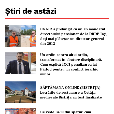
FREEDOM HOUSE ROMÂNIA
Știri de astăzi
PRESShub
CNAIR a prelungit cu un an mandatul
directorului pensionar de la DRDP Iași,
deși mai plătește un director general
Despre noi / Echipa
din 2012
Proiecte editoriale
Un ordin contra altui ordin,
Rețea
transformat în abatere disciplinară.
Contact
Cum explică ÎCCJ penalizarea lui
Pârlog pentru un conflict ierarhic
minor
SĂPTĂMÂNA ONLINE (BISTRIȚA)
Lucrările de restaurare a Cetăţii
medievale Bistriţa au fost finalizate
Ce vede IA-ul din spațiu: cum