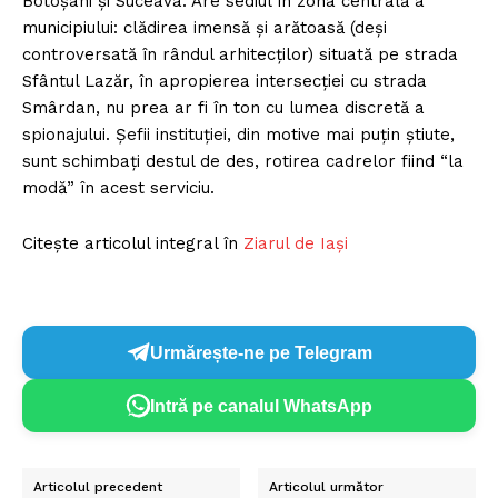
Botoşani şi Suceava. Are sediul în zona centrală a
municipiului: clădirea imensă şi arătoasă (deşi
controversată în rândul arhitecţilor) situată pe strada
Sfântul Lazăr, în apropierea intersecţiei cu strada
Smârdan, nu prea ar fi în ton cu lumea discretă a
spionajului. Şefii instituţiei, din motive mai puţin ştiute,
sunt schimbaţi destul de des, rotirea cadrelor fiind “la
modă” în acest serviciu.
Citește articolul integral în
Ziarul de Iași
Urmărește-ne pe Telegram
Intră pe canalul WhatsApp
Articolul precedent
Articolul următor