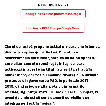
09/09/2021
Data:
Adaugă-ne ca sursă preferată în Google
Urmărește PRESShub pe Google News
Ziarul de Iaşi vă propune astăzi o incursiune în lumea
discretă a spionajului din Iaşi. Dincolo se
secretomania care înconjoară ca un halou spectrul
serviciilor secrete româneşti, în Iaşi cei care
activează în aceste instituţii au ieşit la stradă în
număr mare, dar tot cu maximă discreţie, la ultimile
proteste din guvernarea PSD, în perioada 2017 –
2019, când în joc se afla, potrivit informărilor
oficiale, siguranţa statului. Dacă nu erai un iniţiat, nu
aveai de unde şti că sunt oamenii serviciilor: se
integrau perfect în “peisaj”.