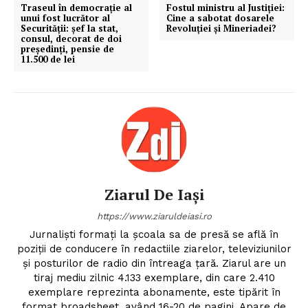
Traseul în democrație al
Fostul ministru al Justiției:
unui fost lucrător al
Cine a sabotat dosarele
Securității: șef la stat,
Revoluţiei şi Mineriadei?
consul, decorat de doi
președinți, pensie de
11.500 de lei
Ziarul De Iași
https://www.ziaruldeiasi.ro
Jurnalişti formaţi la şcoala sa de presă se află în
poziţii de conducere în redactiile ziarelor, televiziunilor
şi posturilor de radio din întreaga ţară. Ziarul are un
tiraj mediu zilnic 4.133 exemplare, din care 2.410
exemplare reprezinta abonamente, este tipărit în
format broadsheet, având 16-20 de pagini. Apare de