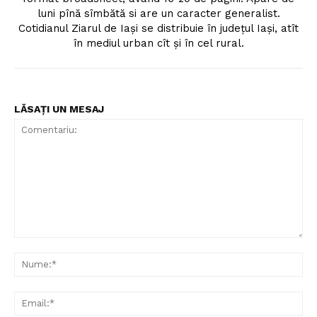
luni pînă sîmbătă si are un caracter generalist.
Cotidianul Ziarul de Iaşi se distribuie în judeţul Iaşi, atît
în mediul urban cît şi în cel rural.
LĂSAȚI UN MESAJ
Comentariu:
Nu
Ema