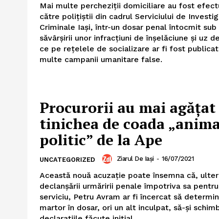
Mai multe percheziţii domiciliare au fost efect
către poliţiştii din cadrul Serviciului de Investig
Criminale Iaşi, într-un dosar penal întocmit sub
săvârşirii unor infracţiuni de înşelăciune şi uz d
ce pe reţelele de socializare ar fi fost publica
multe campanii umanitare false.
Procurorii au mai agăţat
tinichea de coada „anima
politic” de la Ape
Ziarul De Iași
-
16/07/2021
UNCATEGORIZED
Această nouă acuzaţie poate însemna că, ulter
declanşării urmăririi penale împotriva sa pentru
serviciu, Petru Avram ar fi încercat să determi
martor în dosar, ori un alt inculpat, să-şi schim
declaraţiile făcute iniţial.