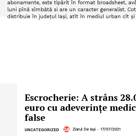
abonamente, este tipărit în format broadsheet, av
luni pînă sîmbătă si are un caracter generalist. Coti
distribuie în judeţul Iaşi, atît în mediul urban cît şi 
Escrocherie: A strâns 28.
euro cu adeverințe medic
false
Ziarul De Iași
-
17/07/2021
UNCATEGORIZED