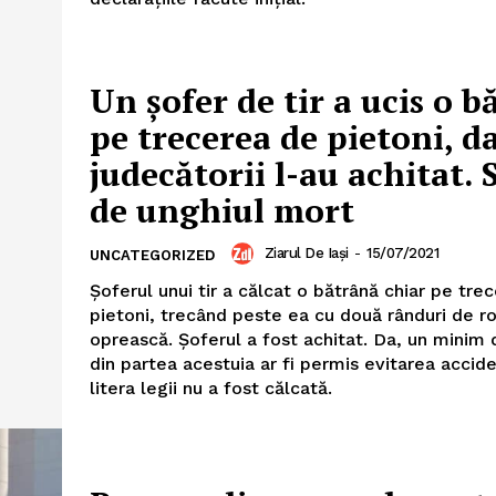
Un şofer de tir a ucis o 
pe trecerea de pietoni, d
judecătorii l-au achitat. 
de unghiul mort
PRESShub
Ziarul De Iași
-
15/07/2021
UNCATEGORIZED
Despre noi / Echipa
Şoferul unui tir a călcat o bătrână chiar pe tre
Proiecte editoriale
pietoni, trecând peste ea cu două rânduri de ro
oprească. Şoferul a fost achitat. Da, un minim 
Rețea
din partea acestuia ar fi permis evitarea accide
Contact
litera legii nu a fost călcată.
iect
 HOUSE
NIA