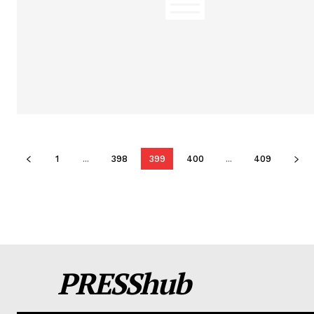
1
...
398
399
400
...
409
PRESShub