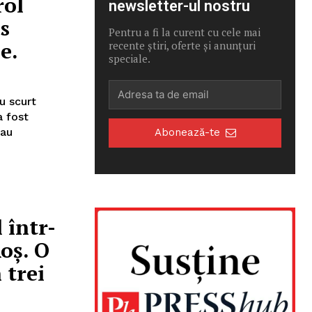
rol
newsletter-ul nostru
s
Pentru a fi la curent cu cele mai
e.
recente știri, oferte și anunțuri
speciale.
ru scurt
a fost
 au
Abonează-te
 într-
oş. O
 trei