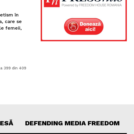
etism în
a, care se
le femeii,
a 399 din 409
RESĂ
DEFENDING MEDIA FREEDOM