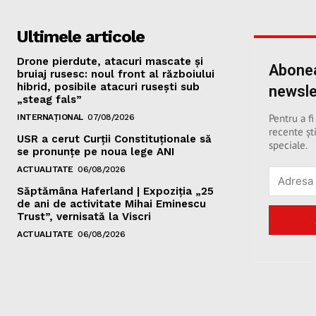
Ultimele articole
Drone pierdute, atacuri mascate și
Abonea
bruiaj rusesc: noul front al războiului
hibrid, posibile atacuri rusești sub
newsle
„steag fals”
Pentru a fi
INTERNAȚIONAL
07/08/2026
recente ști
USR a cerut Curții Constituționale să
speciale.
se pronunțe pe noua lege ANI
ACTUALITATE
06/08/2026
Săptămâna Haferland | Expoziţia „25
de ani de activitate Mihai Eminescu
Trust”, vernisată la Viscri
ACTUALITATE
06/08/2026