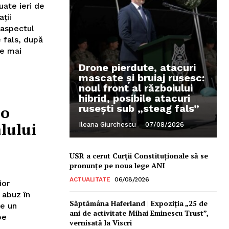
uate ieri de
aţii
 aspectul
e fals, după
te mai
Drone pierdute, atacuri
mascate și bruiaj rusesc:
noul front al războiului
hibrid, posibile atacuri
 o
rusești sub „steag fals”
lului
Ileana Giurchescu
-
07/08/2026
USR a cerut Curții Constituționale să se
pronunțe pe noua lege ANI
ACTUALITATE
06/08/2026
ior
 abuz în
Săptămâna Haferland | Expoziţia „25 de
ne un
ani de activitate Mihai Eminescu Trust”,
be
vernisată la Viscri