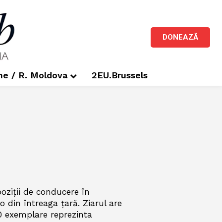
DONEAZĂ
me / R. Moldova
2EU.Brussels
poziţii de conducere în
dio din întreaga ţară. Ziarul are
10 exemplare reprezinta