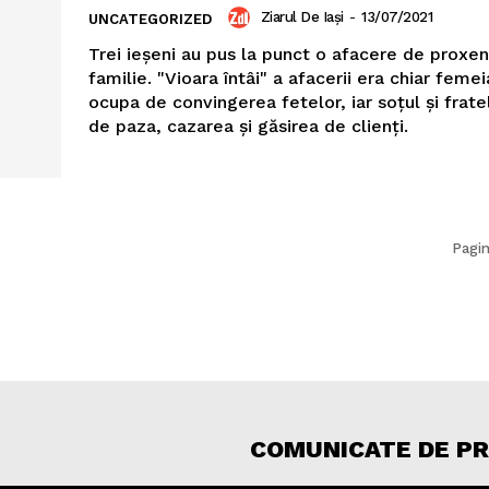
Ziarul De Iași
-
13/07/2021
UNCATEGORIZED
Trei ieşeni au pus la punct o afacere de proxen
familie. "Vioara întâi" a afacerii era chiar femei
ocupa de convingerea fetelor, iar soţul şi frate
de paza, cazarea şi găsirea de clienţi.
Pagin
COMUNICATE DE P