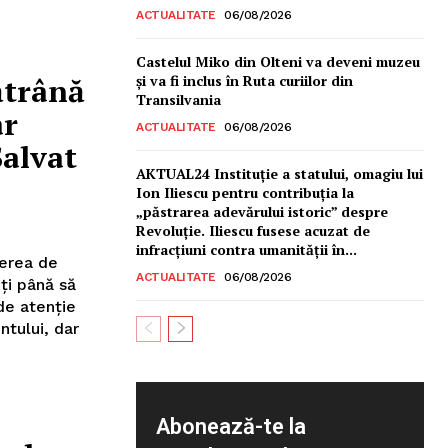
ACTUALITATE
06/08/2026
Castelul Miko din Olteni va deveni muzeu
şi va fi inclus în Ruta curiilor din
bătrână
Transilvania
ar
ACTUALITATE
06/08/2026
Salvat
AKTUAL24 Instituție a statului, omagiu lui
Ion Iliescu pentru contribuția la
„păstrarea adevărului istoric” despre
Revoluție. Iliescu fusese acuzat de
infracțiuni contra umanității în...
cerea de
ACTUALITATE
06/08/2026
ţi până să
de atenţie
ntului, dar
Abonează-te la