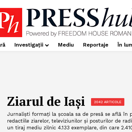
ră
Investigații
Mediu
Reportaje
În lu
Ziarul de Iași
2042 ARTICOLE
Jurnalişti formaţi la şcoala sa de presă se află în 
redactiile ziarelor, televiziunilor şi posturilor de ra
un tiraj mediu zilnic 4.133 exemplare, din care 2.4