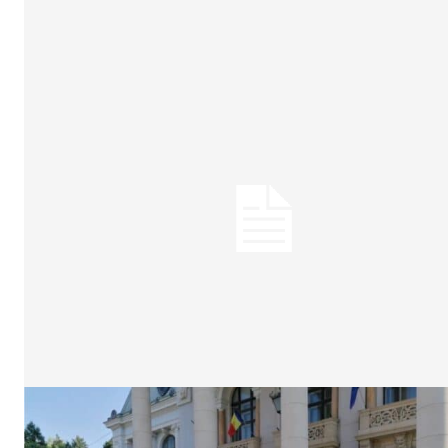
Un pro
FREEDOM
ROMÂ