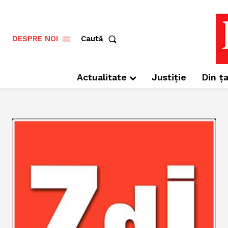
Caută
DESPRE NOI
Actualitate
Justiție
Din ța