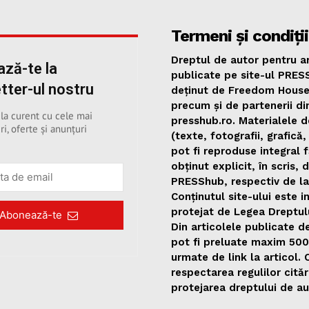
Termeni și condiții
Dreptul de autor pentru ar
ză-te la
publicate pe site-ul PRES
tter-ul nostru
deținut de Freedom Hous
precum și de partenerii di
 la curent cu cele mai
presshub.ro. Materialele d
ri, oferte și anunțuri
(texte, fotografii, grafică,
pot fi reproduse integral 
obținut explicit, în scris, 
PRESShub, respectiv de la
Conținutul site-ului este i
protejat de Legea Dreptul
Abonează-te
Din articolele publicate 
pot fi preluate maxim 50
urmate de link la articol.
respectarea regulilor citări
protejarea dreptului de au