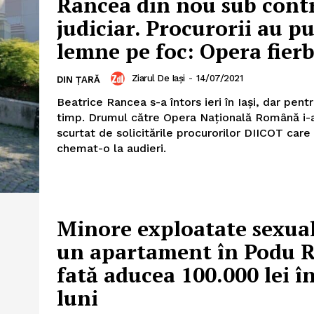
Rancea din nou sub cont
judiciar. Procurorii au pu
lemne pe foc: Opera fierb
Ziarul De Iași
-
14/07/2021
DIN ȚARĂ
Beatrice Rancea s-a întors ieri în Iaşi, dar pent
timp. Drumul către Opera Naţională Română i-
scurtat de solicitările procurorilor DIICOT care
chemat-o la audieri.
Minore exploatate sexual
un apartament în Podu R
fată aducea 100.000 lei în
luni