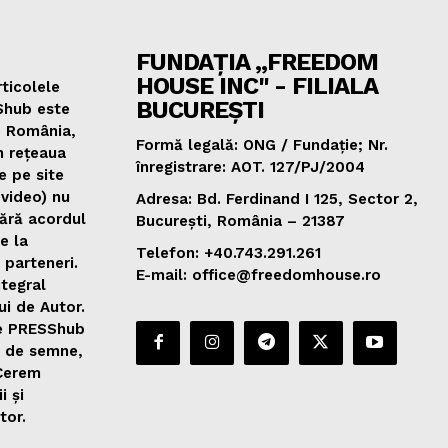
FUNDAȚIA „FREEDOM
HOUSE INC" - FILIALA
ticolele
BUCUREȘTI
Shub este
e România,
Formă legală: ONG / Fundație; Nr.
n rețeaua
înregistrare: AOT. 127/PJ/2004
e pe site
 video) nu
Adresa: Bd. Ferdinand I 125, Sector 2,
fără acordul
București, România – 21387
de la
Telefon: +40.743.291.261
 parteneri.
E-mail: office@freedomhouse.ro
ntegral
ui de Autor.
de PRESShub
0 de semne,
 Cerem
i și
tor.