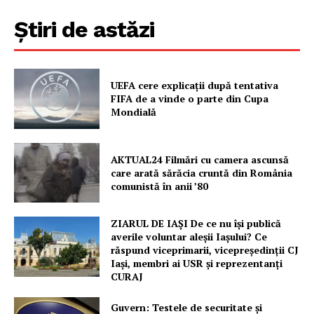
Știri de astăzi
UEFA cere explicații după tentativa
FIFA de a vinde o parte din Cupa
Mondială
AKTUAL24 Filmări cu camera ascunsă
care arată sărăcia cruntă din România
comunistă în anii ’80
ZIARUL DE IAȘI De ce nu își publică
averile voluntar aleșii Iașului? Ce
răspund viceprimarii, vicepreședinții CJ
Iași, membri ai USR și reprezentanți
CURAJ
Un proiect
Guvern: Testele de securitate și