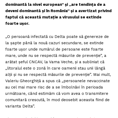
dominantă la nivel european” şi „are tendinţa de a
deveni dominantă şi în România” şi a avertizat privind
faptul că această mutaţie a virusului se extinde
foarte uşor.
„O persoană infectată cu Delta poate să genereze de
la şapte până la nouă cazuri secundare, se extinde
foarte uşor unde numărul de persoane este foarte
mare, unde nu se respectă măsurile de prevenţie”, a
arătat şeful CNCAV, la Vama Veche, şi a subliniat că
„litoralul este o zonă în care oamenii stau unii lângă
alţii şi nu se respectă măsurile de prevenţie”. Mai mult,
Valeriu Gheorghiţă a spus că „persoanele nevaccinate
au cel mai mare risc de a se îmbolnăvi în perioada
următoare, când estimăm că vom avea o transmitere
comunitară crescută, în mod deosebit aceasta fiind de
varianta Delta”.