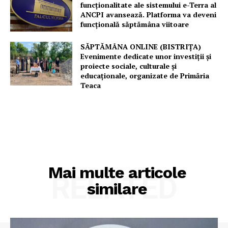
FREEDOM HOUSE ROMÂNIA
funcționalitate ale sistemului e-Terra al
ANCPI avansează. Platforma va deveni
funcțională săptămâna viitoare
SĂPTĂMÂNA ONLINE (BISTRIȚA)
Evenimente dedicate unor investiții și
PRESShub
proiecte sociale, culturale și
educaționale, organizate de Primăria
Despre noi / Echipa
Teaca
Proiecte editoriale
Rețea
Contact
Mai multe articole
RELATED
similare