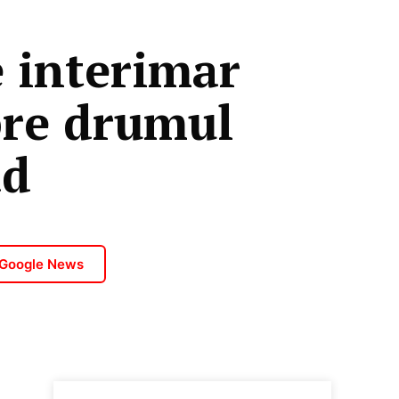
 interimar
spre drumul
ad
 Google News