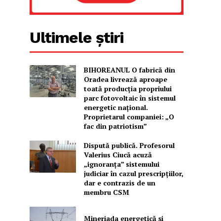
Ultimele știri
BIHOREANUL O fabrică din
Oradea livrează aproape
toată producția propriului
parc fotovoltaic în sistemul
energetic național.
Proprietarul companiei: „O
fac din patriotism”
Dispută publică. Profesorul
Valerius Ciucă acuză
„ignoranța” sistemului
judiciar în cazul prescripțiilor,
dar e contrazis de un
membru CSM
Mineriada energetică și