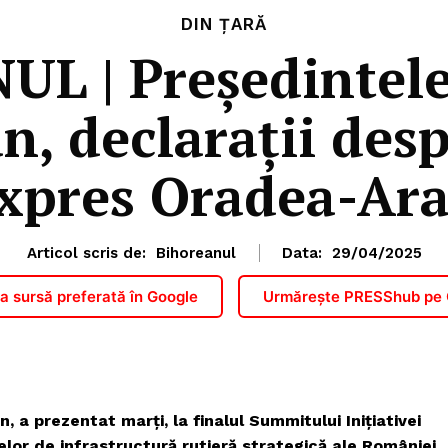
DIN ȚARĂ
L | Președintele
an, declarații de
xpres Oradea-Ar
Articol scris de:
Bihoreanul
Data:
29/04/2025
 sursă preferată în Google
Urmărește PRESShub pe
n, a prezentat marți, la finalul Summitului Inițiativei
telor de infrastructură rutieră strategică ale României,