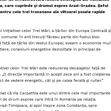
ia, care cuprinde și drumul expres Arad-Oradea. Șeful
 pentru cele trei tronsoane ale viitoarei șosele rapide
Inițiativei celor Trei Mări, a țărilor din Europa Centrală ș
i comune: în anii trecuți făceau parte din fostul bloc
față de țările din Vestul Europei, aveam o economie mul
tiere, conexiuni energetice dezvoltate în principal de
ativei celor Trei Mări este reducerea decalajelor față de
 „O direcție importantă în acești zece ani a fost creșterea
t de vedere energetic, cât și pe calea ferată și rutier.”
iniat că Via Carpathia este unul dintre cele mai importante
ofil de drum expres care intră în România pe relația
rad-Timișoara, și apoi înspre zona Constanța, spre