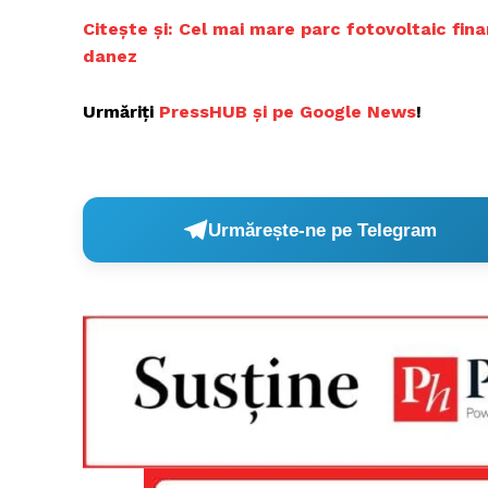
Citește și: Cel mai mare parc fotovoltaic fi
danez
Un pro
Urmăriți
PressHUB și pe Google News
!
FREEDOM
ROMÂ
Urmărește-ne pe Telegram