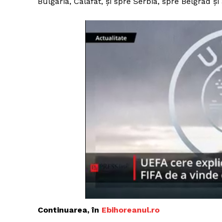
Bulgaria, Calafat, și spre Serbia, spre Belgrad ș
Continuarea, în
Ebihoreanul.ro