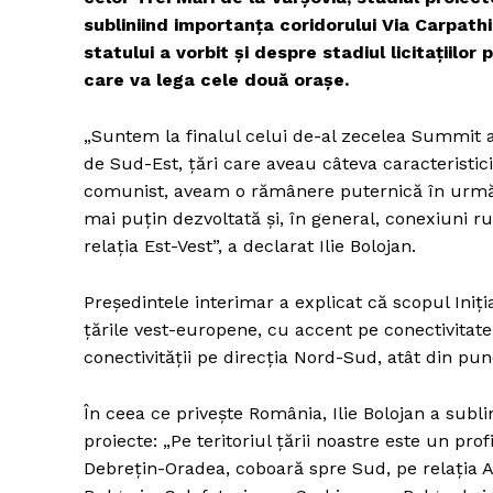
subliniind importanța coridorului Via Carpath
statului a vorbit și despre stadiul licitațiilor
care va lega cele două orașe.
„Suntem la finalul celui de-al zecelea Summit al 
de Sud-Est, țări care aveau câteva caracteristic
comunist, aveam o rămânere puternică în urmă 
mai puțin dezvoltată și, în general, conexiuni ru
relația Est-Vest”, a declarat Ilie Bolojan.
Președintele interimar a explicat că scopul Iniți
țările vest-europene, cu accent pe conectivitate.
conectivității pe direcția Nord-Sud, atât din punc
În ceea ce privește România, Ilie Bolojan a subl
proiecte: „Pe teritoriul țării noastre este un pr
Debrețin-Oradea, coboară spre Sud, pe relația A