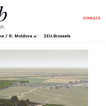
DONEAZĂ
me / R. Moldova
2EU.Brussels