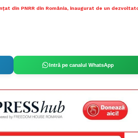
Proiecte editoriale
nanţat din PNRR din România, inaugurat de un dezvoltat
Rețea
Contact
iect
 HOUSE
NIA
Intră pe canalul WhatsApp