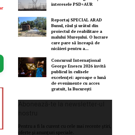
interesele PSD+AUR
or
Reportaj SPECIAL ARAD
Bunul, răul și urâtul din
proiectul de reabilitare a
malului Mureșului. O lucrare
care pare să înceapă de
nicăieri pentru a...
Concursul Internațional
George Enescu 2026 invită
publicul în culisele
excelenței: aproape o lună
de evenimente cu acces
gratuit, la București
Abonează-te la newsletter-ul
nostru
Pentru a fi la curent cu cele mai recente știri,
oferte și anunțuri speciale.