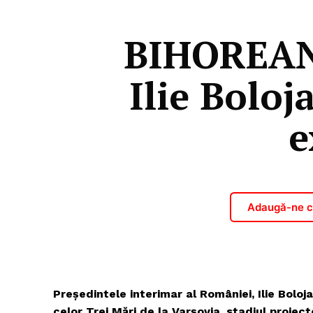
BIHOREANU
Ilie Boloj
e
Adaugă-ne ca
Președintele interimar al României, Ilie Boloja
celor Trei Mări de la Varșovia, stadiul proiec