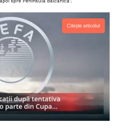
i apoi spre Peninsula Balcanică”.
Citește articolul
PRESShub
Despre noi / Echipa