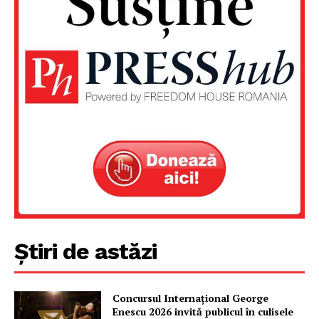
Un proiect
FREEDOM HOUSE ROMÂNIA
PRESShub
Despre noi / Echipa
Proiecte editoriale
Știri de astăzi
Rețea
Contact
Concursul Internațional George
Enescu 2026 invită publicul în culisele