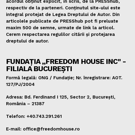
acordul obținut explicit, în scris, de la PRESShub,
respectiv de la parteneri. Conținutul site-ului este
integral protejat de Legea Dreptului de Autor. Din
articolele publicate de PRESShub pot fi preluate
maxim 500 de semne, urmate de link la articol.
Cerem respectarea regulilor citării și protejarea
dreptului de autor.
FUNDAȚIA „FREEDOM HOUSE INC" -
FILIALA BUCUREȘTI
Formă legală: ONG / Fundație; Nr. înregistrare: AOT.
127/PJ/2004
Adresa: Bd. Ferdinand I 125, Sector 2, București,
România – 21387
Telefon: +40.743.291.261
E-mail: office@freedomhouse.ro