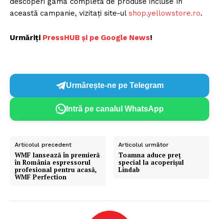
descoperi gama completă de produse incluse în
această campanie, vizitați site-ul
shop.yellowstore.ro
.
Urmăriți
PressHUB și pe Google News
!
Urmărește-ne pe Telegram
Intră pe canalul WhatsApp
Articolul precedent
Articolul următor
WMF lansează în premieră
Toamna aduce preț
în România espressorul
special la acoperișul
profesional pentru acasă,
Lindab
WMF Perfection