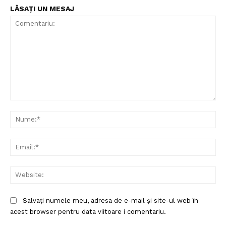
LĂSAȚI UN MESAJ
Comentariu:
Nu
Ema
Web
Salvați numele meu, adresa de e-mail și site-ul web în
acest browser pentru data viitoare i comentariu.