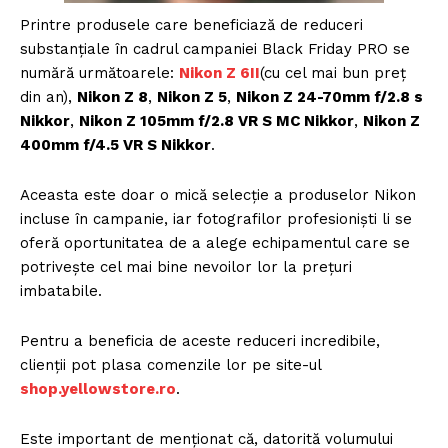
Printre produsele care beneficiază de reduceri
substanțiale în cadrul campaniei Black Friday PRO se
numără următoarele:
Nikon Z 6II
(cu cel mai bun preț
din an),
Nikon Z 8
,
Nikon Z 5
,
Nikon Z 24-70mm f/2.8 s
Nikkor
,
Nikon Z 105mm f/2.8 VR S MC Nikkor
,
Nikon Z
400mm f/4.5 VR S Nikkor
.
Aceasta este doar o mică selecție a produselor Nikon
incluse în campanie, iar fotografilor profesioniști li se
oferă oportunitatea de a alege echipamentul care se
potrivește cel mai bine nevoilor lor la prețuri
imbatabile.
Pentru a beneficia de aceste reduceri incredibile,
clienții pot plasa comenzile lor pe site-ul
shop.yellowstore.ro
.
Este important de menționat că, datorită volumului