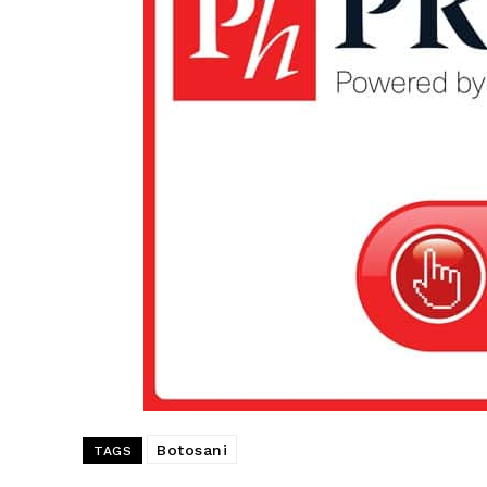
Botosani
TAGS