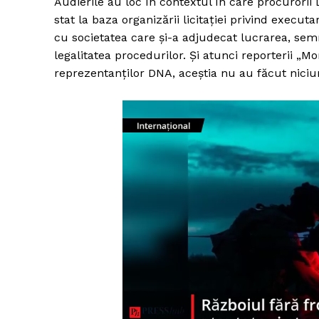
Audierile au loc în contextul în care procurorii
stat la baza organizării licitației privind execut
cu societatea care și-a adjudecat lucrarea, semn
legalitatea procedurilor. Și atunci reporterii „
reprezentanților DNA, aceștia nu au făcut niciun 