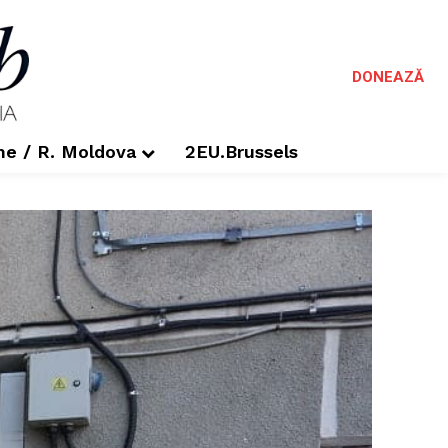
DONEAZĂ
me / R. Moldova
2EU.Brussels