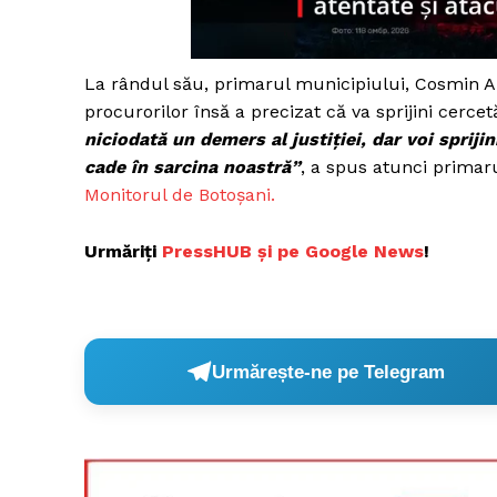
La rândul său, primarul municipiului, Cosmin 
Un pro
procurorilor însă a precizat că va sprijini cerce
FREEDOM
niciodată un demers al justiției, dar voi spriji
ROMÂ
cade în sarcina noastră”
, a spus atunci primar
Monitorul de Botoșani.
Urmăriți
P
ressHUB și pe Google News
!
Urmărește-ne pe Telegram