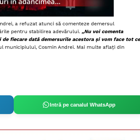
Proiecte editoriale
Rețea
Contact
Andrei, a refuzat atunci să comenteze demersul
iect
tările pentru stabilirea adevărului.
„Nu voi comenta
 HOUSE
ni de fiecare dată demersurile acestora și vom face tot c
NIA
ul municipiului, Cosmin Andrei. Mai multe aflați din
Intră pe canalul WhatsApp