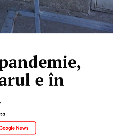
 pandemie,
rul e în
a
023
 Google News