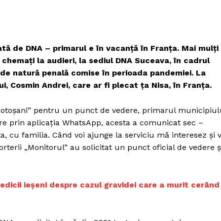
ă de DNA – primarul e în vacanță în Franța. Mai mulți
 chemați la audieri, la sediul DNA Suceava, în cadrul
 de natură penală comise în perioada pandemiei. La
lui, Cosmin Andrei, care ar fi plecat ța Nisa, în Franța.
 Botoșani” pentru un punct de vedere, primarul municipiul
are prin aplicația WhatsApp, acesta a comunicat sec –
 cu familia. Când voi ajunge la serviciu mă interesez și 
terii „Monitorul” au solicitat un punct oficial de vedere ș
edicii ieşeni despre cazul gravidei care a murit cerând