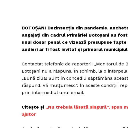
BOTOȘANI Dezinsecția din pandemie, anchetat
angajați din cadrul Primăriei Botoșani au fost
unui dosar penal ce vizează presupuse fapte
audieri ar fi fost invitat și primarul municipiu
Contactat telefonic de reporterii „Monitorul de
Botoșani nu a răspuns. În schimb, la o interpel
„Bună ziua! Sunt în concediu săptămâna aceasta,
răspund. Vă mulțumesc”. În aceste condiții, repor
prin intermediul unui email.
Citește și
„Nu trebuia lăsată singură”, spun m
ajutor