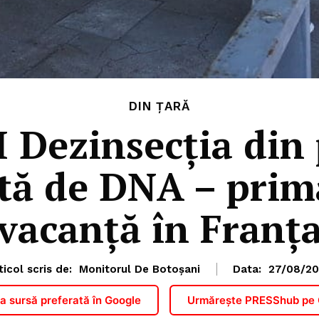
DIN ȚARĂ
Dezinsecția din
tă de DNA – prima
vacanță în Franț
ticol scris de:
Monitorul De Botoșani
Data:
27/08/2
 sursă preferată în Google
Urmărește PRESShub pe