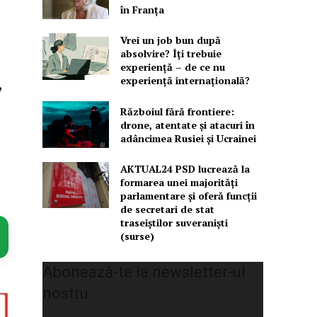
în Franța
Vrei un job bun după
absolvire? Îți trebuie
experiență – de ce nu
experiență internațională?
e
Războiul fără frontiere:
drone, atentate și atacuri în
adâncimea Rusiei și Ucrainei
AKTUAL24 PSD lucrează la
formarea unei majorităţi
parlamentare și oferă funcții
de secretari de stat
traseiștilor suveraniști
(surse)
Abonează-te la newsletter-ul
nostru