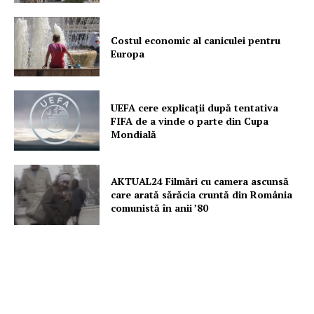
Un proiect
FREEDOM HOUSE ROMÂNIA
Costul economic al caniculei pentru
Europa
PRESShub
UEFA cere explicații după tentativa
FIFA de a vinde o parte din Cupa
Mondială
Despre noi / Echipa
Proiecte editoriale
Rețea
AKTUAL24 Filmări cu camera ascunsă
care arată sărăcia cruntă din România
Contact
comunistă în anii ’80