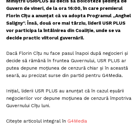
Miniștrii USRPLUS au decis să boicoteze ședința de
Guvern de vineri, de la ora 16:00, în care premierul
Florin Cîțu a anunțat că va adopta Programul „Anghel
Saligny”. Însă, două ore mai târziu, liderii USR PLUS
vor participa la întâlnirea din Coaliție, unde se va
decide practic viitorul guvernării.
Dacă Florin Cîțu nu face pasul înapoi după negocieri și
decide să rămână în fruntea Guvernului, USR PLUS ar
putea depune moțiunea de cenzură chiar și în această
seară, au precizat surse din partid pentru G4Media.
Inițial, liderii USR PLUS au anunțat că în cazul eșuării
negocierilor vor depune moțiunea de cenzură împotriva
Guvernului Cîțu luni.
Citește articolul integral în
G4Media