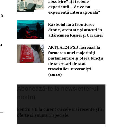
absolvire? Îți trebuie
experiență – de ce nu
experiență internațională?
pă
Războiul fără frontiere:
drone, atentate și atacuri în
adâncimea Rusiei și Ucrainei
 a
AKTUAL24 PSD lucrează la
formarea unei majorităţi
parlamentare și oferă funcții
de secretari de stat
traseiștilor suveraniști
(surse)
Abonează-te la newsletter-ul
nostru
Pentru a fi la curent cu cele mai recente știri,
oferte și anunțuri speciale.