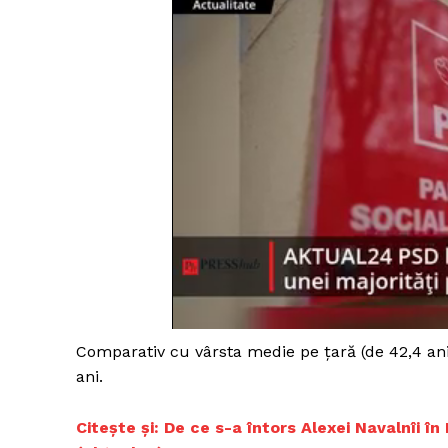
Comparativ cu vârsta medie pe ţară (de 42,4 ani
ani.
Citește și: De ce s-a întors Alexei Navalnîi 