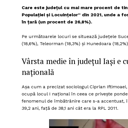
Care este județul cu mai mare procent de tin
Populației și Locuințelor” din 2021, unde a f
în țară (un procent de 26,8%).
Pe următoarele locuri se situează județele Suceav
(18,6%), Teleorman (18,3%) și Hunedoara (18,2%)
Vârsta medie în județul Iași e 
națională
Așa cum a precizat sociologul Ciprian Iftimoaei,
ocupă locul I național în ceea ce privește ponder
fenomenul de îmbătrânire care s-a accentuat, în
39,2 ani, faţă de 38,1 ani cât era la RPL 2011.