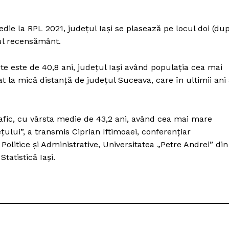
Proiecte editoriale
Rețea
edie la RPL 2021, judeţul Iaşi se plasează pe locul doi (du
Contact
imul recensământ.
iect
 HOUSE
te este de 40,8 ani, județul Iași având populaţia cea mai
NIA
 la mică distanță de județul Suceava, care în ultimii ani
fic, cu vârsta medie de 43,2 ani, având cea mai mare
ețului”, a transmis Ciprian Iftimoaei, conferenţiar
 Politice şi Administrative, Universitatea „Petre Andrei” din
tatistică Iaşi.