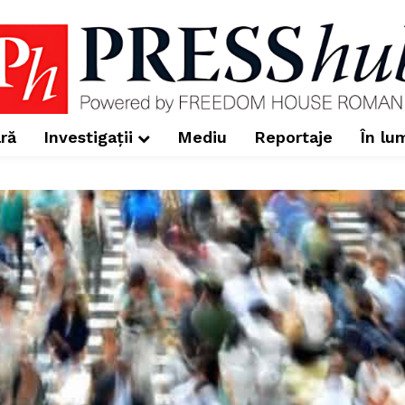
ră
Investigații
Mediu
Reportaje
În lu