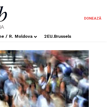
DONEAZĂ
me / R. Moldova
2EU.Brussels