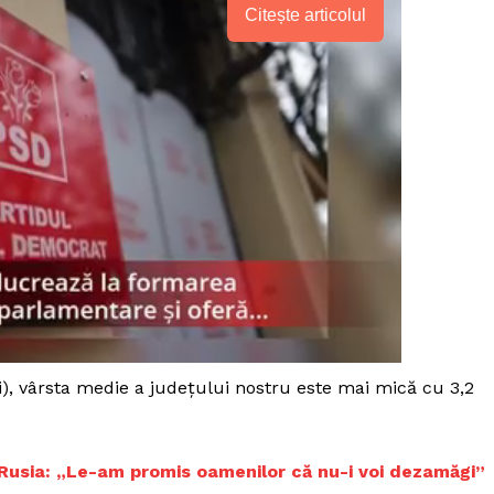
Citește articolul
), vârsta medie a judeţului nostru este mai mică cu 3,2
PRESShub
Despre noi / Echipa
în Rusia: „Le-am promis oamenilor că nu-i voi dezamăgi”