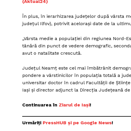
(Aktual24)
În plus, în ierarhizarea judeţelor după vârsta m
judeţul Ilfov), potrivit acelorași date de la ult
Un pro
FREEDOM
„Vârsta medie a populației din regiunea Nord-Es
ROMÂ
tânără din punct de vedere demografic, secondat
avut o natalitate crescută.
Județul Neamț este cel mai îmbătrânit demogra
pondere a vârstinicilor în populația totală a jud
universitar doctor în cadrul Facultăţii de Ştiinţe
Iaşi și director adjunct la Direcţia Judeţeană de S
Continuarea în
Ziarul de Iași
!
Urmăriți
P
ressHUB și pe Google News
!