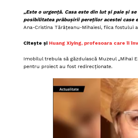
„Este o urgenţă. Casa este din lut şi paie şi se 
posibilitatea prăbuşirii pereţilor acestei case e
Ana-Cristina Tărâţeanu-Mihaiesi, fiica fostului 
Citește și
Huang Xiying, profesoara care îi în
Imobilul trebuia să găzduiască Muzeul „Mihai Em
pentru proiect au fost redirecționate.