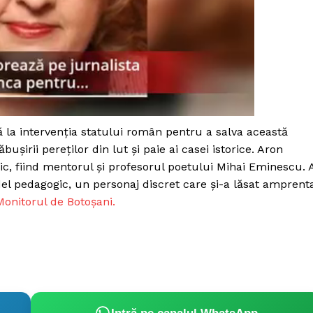
a intervenția statului român pentru a salva această
bușirii pereților din lut și paie ai casei istorice. Aron
oric, fiind mentorul și profesorul poetului Mihai Eminescu. 
l pedagogic, un personaj discret care și-a lăsat amprent
Monitorul de Botoșani.
PRESShub
Despre noi / Echipa