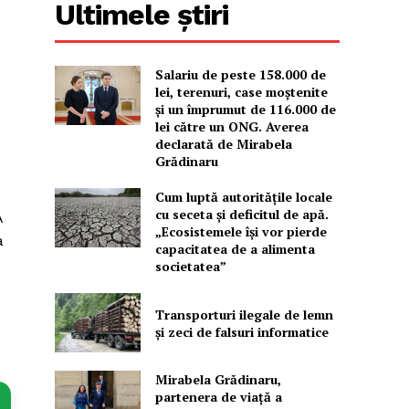
Ultimele știri
Salariu de peste 158.000 de
lei, terenuri, case moștenite
și un împrumut de 116.000 de
lei către un ONG. Averea
declarată de Mirabela
Grădinaru
Cum luptă autoritățile locale
cu seceta și deficitul de apă.
A
„Ecosistemele își vor pierde
a
capacitatea de a alimenta
societatea”
Transporturi ilegale de lemn
și zeci de falsuri informatice
Mirabela Grădinaru,
partenera de viață a