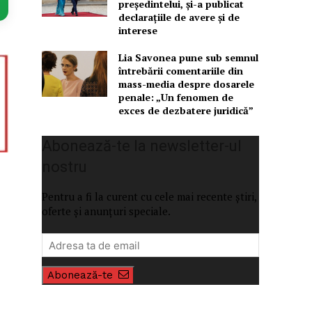
președintelui, și-a publicat
declarațiile de avere și de
interese
Lia Savonea pune sub semnul
întrebării comentariile din
mass-media despre dosarele
penale: „Un fenomen de
exces de dezbatere juridică”
Abonează-te la newsletter-ul
nostru
Pentru a fi la curent cu cele mai recente știri,
oferte și anunțuri speciale.
Abonează-te