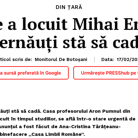
DIN ȚARĂ
e a locuit Mihai 
ernăuți stă să ca
ticol scris de:
Monitorul De Botoșani
Data:
17/02/20
 sursă preferată în Google
Urmărește PRESShub pe
năuți stă să cadă. Casa profesorului Aron Pumnul din
uit în timpul studiilor, se află într-o stare urgentă de
Anunțul a fost făcut de Ana-Cristina Tărâţeanu-
e binefacere „Casa Limbii Române”.