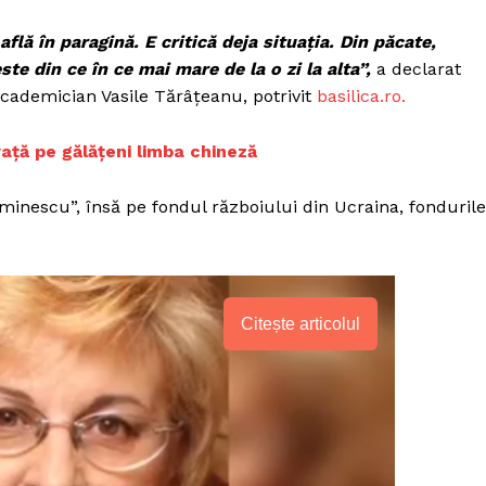
află în paragină. E critică deja situaţia. Din păcate,
ste din ce în ce mai mare de la o zi la alta”,
a declarat
academician Vasile Tărâţeanu, potrivit
basilica.ro.
vaţă pe gălăţeni limba chineză
inescu”, însă pe fondul războiului din Ucraina, fondurile
Citește articolul