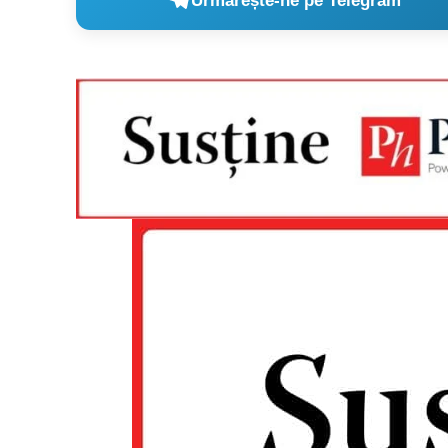
Urmărește-ne pe Telegram
Un pro
FREEDOM
ROMÂ