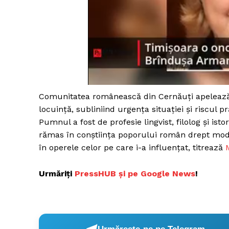
Comunitatea românească din Cernăuți apelează l
locuință, subliniind urgența situației și riscul pră
Pumnul a fost de profesie lingvist, filolog și ist
rămas în conștiința poporului român drept mode
în operele celor pe care i-a influențat, titrează
Urmăriți
P
ressHUB și pe Google News
!