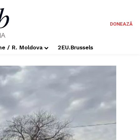
DONEAZĂ
me / R. Moldova
2EU.Brussels