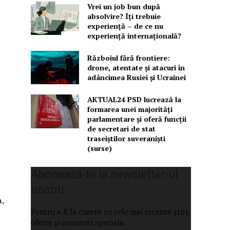
Vrei un job bun după
absolvire? Îți trebuie
experiență – de ce nu
experiență internațională?
Războiul fără frontiere:
drone, atentate și atacuri în
adâncimea Rusiei și Ucrainei
AKTUAL24 PSD lucrează la
formarea unei majorităţi
parlamentare și oferă funcții
de secretari de stat
traseiștilor suveraniști
(surse)
Abonează-te la newsletter-ul
nostru
a,
Pentru a fi la curent cu cele mai recente știri,
oferte și anunțuri speciale.