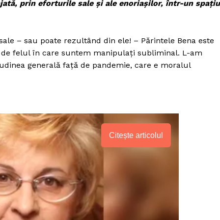
ă, prin eforturile sale și ale enoriașilor, într-un spațiu
sale – sau poate rezultând din ele! – Părintele Bena este
și de felul în care suntem manipulați subliminal. L-am
titudinea generală față de pandemie, care e moralul
Citește articolul