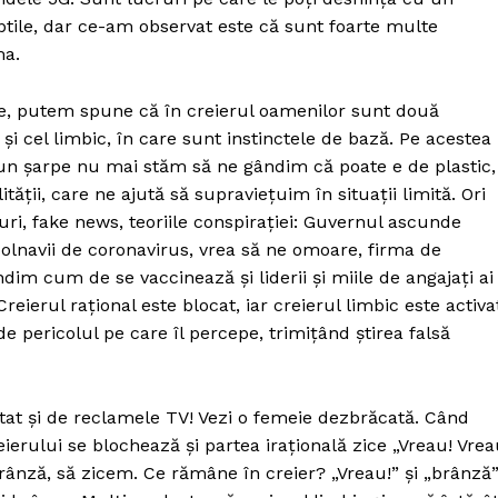
Proiecte editoriale
tile, dar ce-am observat este că sunt foarte multe
Rețea
ma.
Contact
iect
le, putem spune că în creierul oamenilor sunt două
 HOUSE
, și cel limbic, în care sunt instinctele de bază. Pe acestea
NIA
n șarpe nu mai stăm să ne gândim că poate e de plastic,
tății, care ne ajută să supraviețuim în situații limită. Ori
i, fake news, teoriile conspirației: Guvernul ascunde
lnavii de coronavirus, vrea să ne omoare, firma de
im cum de se vaccinează și liderii și miile de angajați ai
 Creierul rațional este blocat, iar creierul limbic este activa
e pericolul pe care îl percepe, trimițând știrea falsă
atat și de reclamele TV! Vezi o femeie dezbrăcată. Când
ierului se blochează și partea irațională zice „Vreau! Vrea
ânză, să zicem. Ce rămâne în creier? „Vreau!” și „brânză”