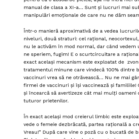
manual de clasa a XI-a… Sunt și lucruri mai sub
manipulări emoționale de care nu ne dăm sea
Un pro
Într-o manieră aproximativă de a vedea lucruri
FREEDOM
niveluri, două straturi: cel rațional, neocortexul
ROMÂ
nu le activăm în mod normal, dar când vedem u
ne speriem, fugim! E o scurtcircuitare a raționali
exact același mecanism este exploatat de zvonur
tratamentul minune care vindecă 100% dintre bo
vaccinuri vrea să ne otrăvească… Nu ne mai gând
firmei de vaccinuri și își vaccinează și familiile!
și încearcă să avertizeze cât mai mulți oameni d
tuturor prietenilor.
În exact același mod creierul limbic este explo
vede o femeie dezbrăcată, partea rațională a cre
Vreau!” După care vine o poză cu o bucată de br