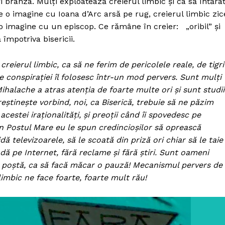
 brânza. Mulți exploatează creierul limbic și ca să întărâ
e o imagine cu Ioana d’Arc arsă pe rug, creierul limbic zic
te o imagine cu un episcop. Ce rămâne în creier: „oribil” și
 împotriva bisericii.
eierul limbic, ca să ne ferim de pericolele reale, de tigri
ile conspiraţiei îl folosesc într-un mod pervers. Sunt mulți
ihalache a atras atenția de foarte multe ori și sunt studii
știnește vorbind, noi, ca Biserică, trebuie să ne păzim
cestei iraționalități, și preoții când îi spovedesc pe
n Postul Mare eu le spun credincioșilor să oprească
dă televizoarele, să le scoată din priză ori chiar să le taie
adă pe Internet, fără reclame și fără știri. Sunt oameni
prin poștă, ca să facă măcar o pauză! Mecanismul pervers de
 limbic ne face foarte, foarte mult rău!