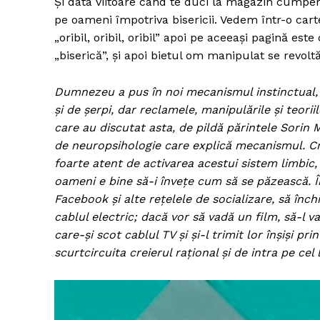
Și data viitoare când te duci la magazin cumperi
pe oameni împotriva bisericii. Vedem într-o cart
„oribil, oribil, oribil” apoi pe aceeași pagină es
„biserică”, și apoi bietul om manipulat se revoltă
Dumnezeu a pus în noi mecanismul instinctual, cr
şi de şerpi, dar reclamele, manipulările şi teori
care au discutat asta, de pildă părintele Sorin M
de neuropsihologie care explică mecanismul. Cre
foarte atent de activarea acestui sistem limbic, a
oameni e bine să-i învețe cum să se păzească. Î
Facebook și alte rețelele de socializare, să închi
cablul electric; dacă vor să vadă un film, să-l v
care-și scot cablul TV și și-l trimit lor înșiși 
scurtcircuita creierul rațional și de intra pe cel