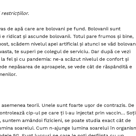
estricțiilor.
vas de apă care are bolovani pe fund. Bolovanii sunt
i e ridicat și ascunde bolovanii. Totul pare frumos și bine,
ost, scădem nivelul apei artificial și atunci se văd bolovani
vasta, te superi pe colegul de serviciu. Dar după ce vezi
 la fel și cu pandemia: ne-a scăzut nivelul de confort și
vede nepăsarea de aproapele, se vede cât de răspândită e
menilor.
semenea teorii. Unele sunt foarte ușor de contrazis. De
PRESShub
 controlează cip-ul pe care ți l-au injectat prin vaccin… Soț
 suntem amândoi fizicieni, se poate studia exact cât de
lumina soarelui. Cum n-ajunge lumina soarelui în organis
Despre noi / Echipa
ndele 5G. Sunt lucruri pe care le poți desființa cu un