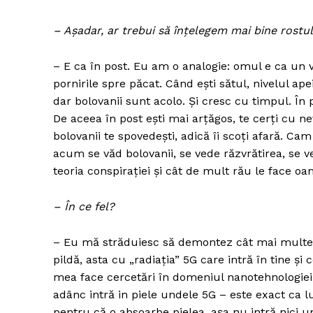
– Așadar, ar trebui să înțelegem mai bine rostul r
– E ca în post. Eu am o analogie: omul e ca un 
pornirile spre păcat. Când ești sătul, nivelul ape
dar bolovanii sunt acolo. Și cresc cu timpul. În p
De aceea în post ești mai arțăgos, te cerți cu ne
bolovanii te spovedești, adică îi scoți afară. Cam
acum se văd bolovanii, se vede răzvrătirea, se 
teoria conspirației și cât de mult rău le face oa
– În ce fel?
– Eu mă străduiesc să demontez cât mai multe a
pildă, asta cu „radiația” 5G care intră în tine și
mea face cercetări în domeniul nanotehnologiei,
adânc intră in piele undele 5G – este exact ca 
pentru că o absoarbe pielea, așa nu intră nici u