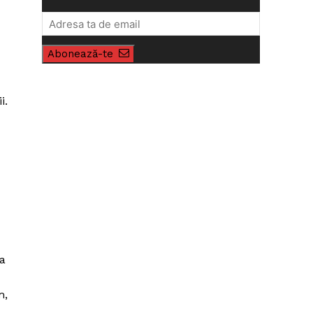
Abonează-te
i.
ia
m,