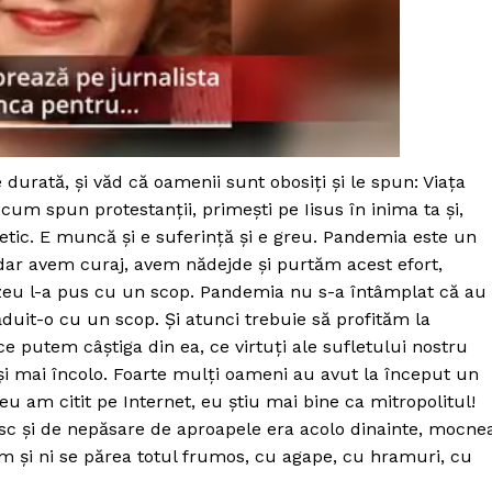
durată, și văd că oamenii sunt obosiți și le spun: Viața
 cum spun protestanții, primești pe Iisus în inima ta și,
scetic. E muncă și e suferință și e greu. Pandemia este un
 dar avem curaj, avem nădejde și purtăm acest efort,
eu l-a pus cu un scop. Pandemia nu s-a întâmplat că au
duit-o cu un scop. Și atunci trebuie să profităm la
putem câștiga din ea, ce virtuți ale sufletului nostru
i mai încolo. Foarte mulți oameni au avut la început un
eu am citit pe Internet, eu știu mai bine ca mitropolitul!
esc și de nepăsare de aproapele era acolo dinainte, mocne
m și ni se părea totul frumos, cu agape, cu hramuri, cu