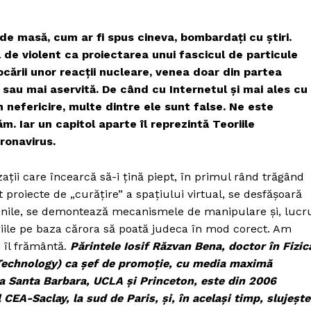
 de masă, cum ar fi spus cineva, bombardați cu știri.
de violent ca proiectarea unui fascicul de particule
cării unor reacții nucleare, venea doar din partea
ă sau mai aservită. De când cu Internetul și mai ales cu
din nefericire, multe dintre ele sunt false. Ne este
căm. Iar un capitol aparte îl reprezintă Teoriile
ronavirus.
ații care încearcă să-i țină piept, în primul rând trăgând
proiecte de „curățire” a spațiului virtual, se desfășoară
nile, se demontează mecanismele de manipulare și, lucr
eriile pe baza cărora să poată judeca în mod corect. Am
 îl frământă.
Părintele Iosif Răzvan Bena, doctor în Fizic
 Technology) ca șef de promoție, cu media maximă
 la Santa Barbara, UCLA și Princeton, este din 2006
CEA-Saclay, la sud de Paris, și, în același timp, slujește