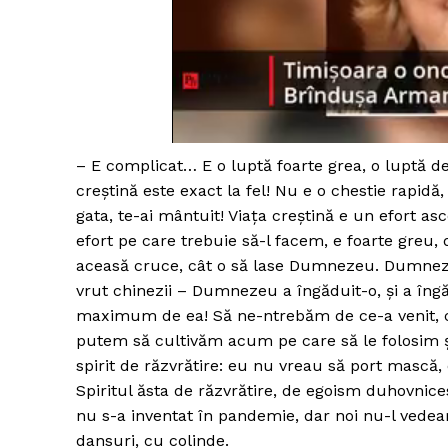
– E complicat… E o luptă foarte grea, o luptă de 
creștină este exact la fel! Nu e o chestie rapidă,
gata, te-ai mântuit! Viața creștină e un efort a
efort pe care trebuie să-l facem, e foarte greu,
aceasă cruce, cât o să lase Dumnezeu. Dumnez
vrut chinezii – Dumnezeu a îngăduit-o, și a îngă
maximum de ea! Să ne-ntrebăm de ce-a venit, ce 
putem să cultivăm acum pe care să le folosim ș
spirit de răzvrătire: eu nu vreau să port mască, 
Spiritul ăsta de răzvrătire, de egoism duhovnic
nu s-a inventat în pandemie, dar noi nu-l vedea
dansuri, cu colinde.