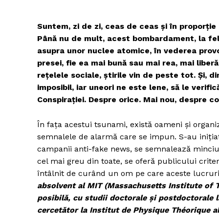
Suntem, zi de zi, ceas de ceas și în proporție
Până nu de mult, acest bombardament, la fel 
asupra unor nuclee atomice, în vederea provo
presei, fie ea mai bună sau mai rea, mai liber
rețelele sociale, știrile vin de peste tot. Și, 
imposibil, iar uneori ne este lene, să le verifi
Conspirației. Despre orice. Mai nou, despre co
În fața acestui tsunami, există oameni și organiz
semnalele de alarmă care se impun. S-au inițiat 
campanii anti-fake news, se semnalează minciu
cel mai greu din toate, se oferă publicului crit
întâlnit de curând un om pe care aceste lucruri
absolvent al MIT (Massachusetts Institute of
posibilă, cu studii doctorale și postdoctorale
cercetător la Institut de Physique Théorique al 