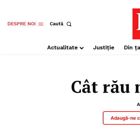
Caută
DESPRE NOI
Actualitate
Justiție
Din ța
Cât rău 
A
Adaugă-ne ca