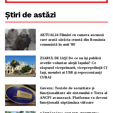
Știri de astăzi
AKTUAL24 Filmări cu camera ascunsă
care arată sărăcia cruntă din România
comunistă în anii ’80
ZIARUL DE IAȘI De ce nu își publică
Un proiect
averile voluntar aleșii Iașului? Ce
FREEDOM HOUSE ROMÂNIA
răspund viceprimarii, vicepreședinții CJ
Iași, membri ai USR și reprezentanți
CURAJ
Guvern: Testele de securitate și
PRESShub
funcționalitate ale sistemului e-Terra al
ANCPI avansează. Platforma va deveni
funcțională săptămâna viitoare
Despre noi / Echipa
Proiecte editoriale