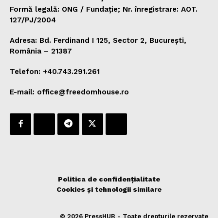
Formă legală: ONG / Fundație; Nr. înregistrare: AOT.
127/PJ/2004
Adresa: Bd. Ferdinand I 125, Sector 2, București,
România – 21387
Telefon: +40.743.291.261
E-mail: office@freedomhouse.ro
Politica de confidențialitate
Cookies și tehnologii similare
© 2026 PressHUB - Toate drepturile rezervate