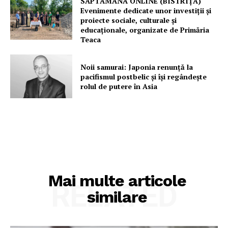
SĂPTĂMÂNA ONLINE (BISTRIȚA)
Evenimente dedicate unor investiții și
Rețea
proiecte sociale, culturale și
Contact
educaționale, organizate de Primăria
Teaca
Noii samurai: Japonia renunță la
pacifismul postbelic și își regândește
rolul de putere în Asia
Mai multe articole
RELATED
similare