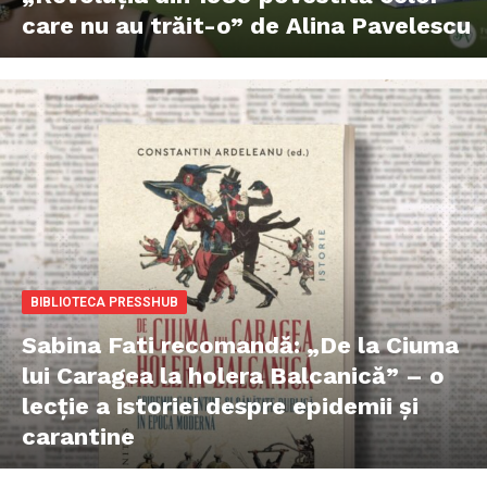
care nu au trăit-o” de Alina Pavelescu
BIBLIOTECA PRESSHUB
Sabina Fati recomandă: „De la Ciuma
lui Caragea la holera Balcanică” – o
lecție a istoriei despre epidemii și
carantine