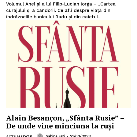
Volumul Anei și a lui Filip-Lucian Iorga – „Cartea
curajului și a candorii. Ce afli despre viață din
îndrăznelile bunicului Radu și din caietul...
PRESShub
Despre noi / Echipa
Proiecte editoriale
Rețea
Contact
Alain Besançon, „Sfânta Rusie” –
De unde vine minciuna la ruși
Sabina Fati
-
21/03/2023
ACTUALITATE