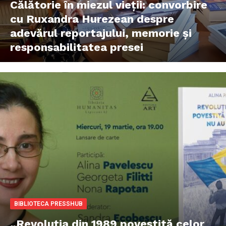
Călătorie în miezul vieții: convorbire
cu Ruxandra Hurezean despre
adevărul reportajului, memorie și
responsabilitatea presei
BIBLIOTECA PRESSHUB
„Revoluția din 1989 povestită celor