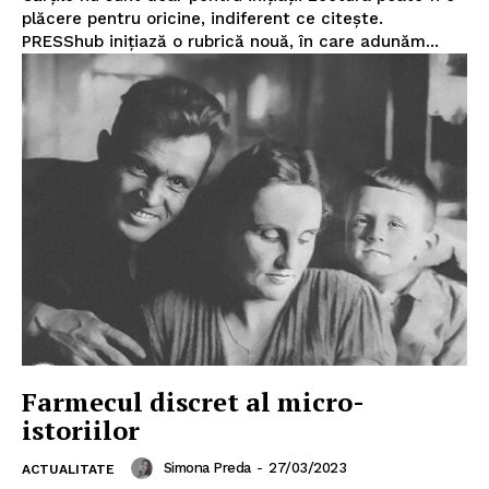
plăcere pentru oricine, indiferent ce citește.
PRESShub inițiază o rubrică nouă, în care adunăm...
Farmecul discret al micro-
istoriilor
Un proiect
Simona Preda
-
27/03/2023
ACTUALITATE
FREEDOM HOUSE ROMÂNIA