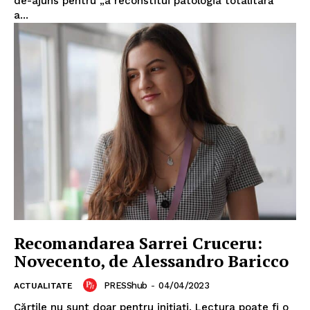
de-ajuns pentru „a reconstitui patologia totalitară”
a...
Recomandarea Sarrei Cruceru:
Novecento, de Alessandro Baricco
PRESShub
-
04/04/2023
ACTUALITATE
Cărțile nu sunt doar pentru inițiați. Lectura poate fi o