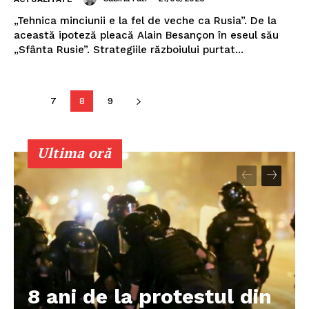
„Tehnica minciunii e la fel de veche ca Rusia”. De la
această ipoteză pleacă Alain Besançon în eseul său
„Sfânta Rusie”. Strategiile războiului purtat...
7
8
9
Ultima oră
8 ani de la protestul din