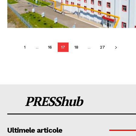
1
...
16
17
18
...
27
PRESShub
Ultimele articole