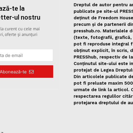
Dreptul de autor pentru ar
ză-te la
publicate pe site-ul PRES
tter-ul nostru
deținut de Freedom Hous
precum și de partenerii di
 la curent cu cele mai
presshub.ro. Materialele d
ri, oferte și anunțuri
(texte, fotografii, grafică,
pot fi reproduse integral 
obținut explicit, în scris, 
PRESShub, respectiv de la
Conținutul site-ului este i
protejat de Legea Dreptul
Abonează-te
Din articolele publicate 
pot fi preluate maxim 50
urmate de link la articol.
respectarea regulilor citări
protejarea dreptului de au