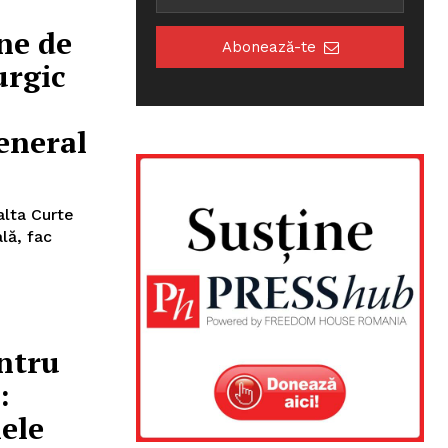
ne de
Abonează-te
urgic
eneral
alta Curte
lă, fac
entru
:
lele