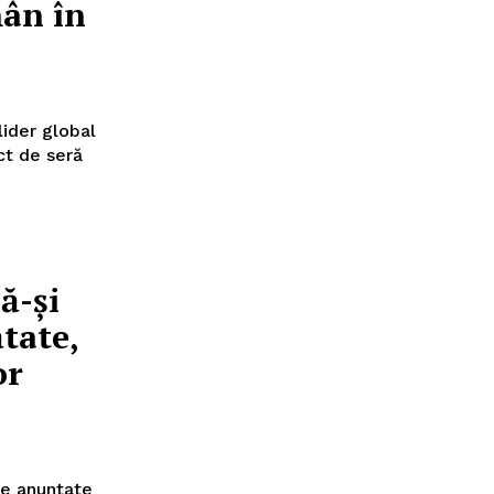
mân în
lider global
ct de seră
ă-și
ătate,
or
le anunțate