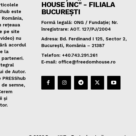
HOUSE INC" - FILIALA
ticolele
BUCUREȘTI
Shub este
e România,
Formă legală: ONG / Fundație; Nr.
n rețeaua
înregistrare: AOT. 127/PJ/2004
e pe site
 video) nu
Adresa: Bd. Ferdinand I 125, Sector 2,
fără acordul
București, România – 21387
de la
Telefon: +40.743.291.261
 parteneri.
E-mail: office@freedomhouse.ro
ntegral
ui de Autor.
de PRESShub
0 de semne,
 Cerem
i și
tor.