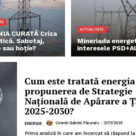
TE
ACTUALITATE
IA CURATĂ Criza
tică. Sabotaj,
Mineriada energet
e sau hoție?
interesele PSD+A
Cum este tratată energia
propunerea de Strategie
Națională de Apărare a Ț
2025-2030?
Cosmin Gabriel Păcuraru
-
21/11/2025
ENERGIE
Prima analiză în care am încercat să răspund la