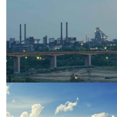
Un pro
FREEDOM
ROMÂ