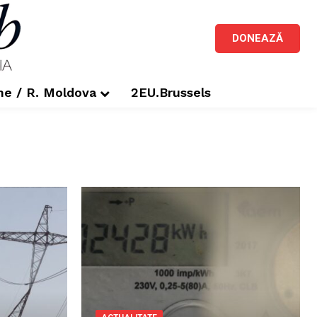
DONEAZĂ
me / R. Moldova
2EU.Brussels