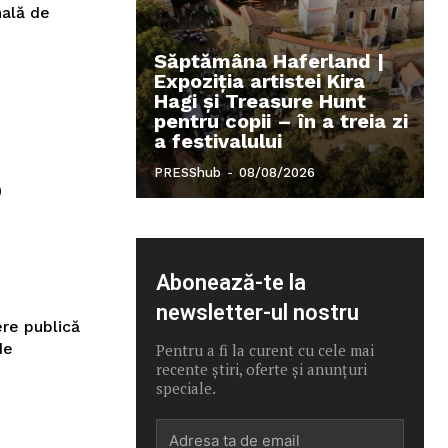
nală de
Săptămâna Haferland |
Expoziţia artistei Kira
Hagi şi Treasure Hunt
pentru copii – în a treia zi
a festivalului
PRESShub
-
08/08/2026
o
Abonează-te la
newsletter-ul nostru
ere publică
de
Pentru a fi la curent cu cele mai
recente știri, oferte și anunțuri
speciale.