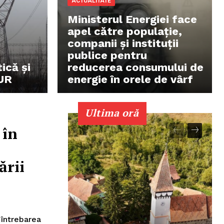
ACTUALITATE
Ministerul Energiei face
apel către populație,
companii și instituții
publice pentru
ică și
reducerea consumului de
UR
energie în orele de vârf
Ultima oră
 în
ării
 întrebarea