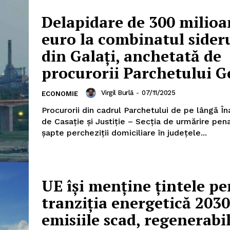
Delapidare de 300 milioa
euro la combinatul sider
din Galați, anchetată de
procurorii Parchetului G
PRESShub
Virgil Burlă
-
07/11/2025
ECONOMIE
Procurorii din cadrul Parchetului de pe lângă În
Despre noi / Echipa
de Casație și Justiție – Secția de urmărire pena
Proiecte editoriale
șapte percheziţii domiciliare în județele...
Rețea
Contact
iect
UE își menține țintele p
 HOUSE
NIA
tranziția energetică 2030
emisiile scad, regenerabi