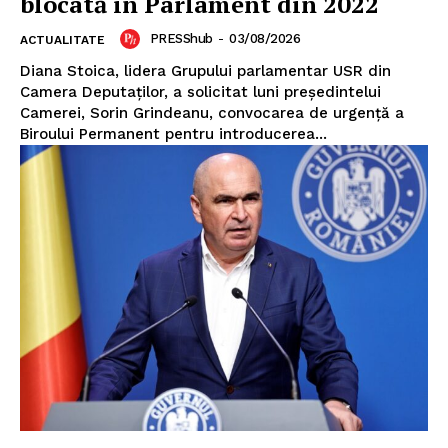
blocată în Parlament din 2022
PRESShub
-
03/08/2026
Un proiect
ACTUALITATE
FREEDOM HOUSE ROMÂNIA
Diana Stoica, lidera Grupului parlamentar USR din
Camera Deputaților, a solicitat luni președintelui
Camerei, Sorin Grindeanu, convocarea de urgență a
Biroului Permanent pentru introducerea...
PRESShub
Despre noi / Echipa
Proiecte editoriale
Rețea
Contact