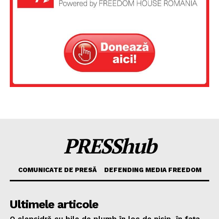
PRESShub
COMUNICATE DE PRESĂ
DEFENDING MEDIA FREEDOM
Ultimele articole
O clepsidră cu bile de plumb în loc de nisip, în fața