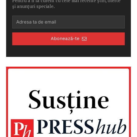
Pentru a fi la curent cu cele mai recente știri, oferte
și anunțuri speciale.
Abonează-te