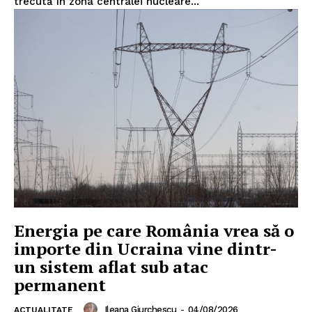
trecută în zona centralei nucleare...
Energia pe care România vrea să o
importe din Ucraina vine dintr-
un sistem aflat sub atac
permanent
Ileana Giurchescu
-
04/08/2026
ACTUALITATE