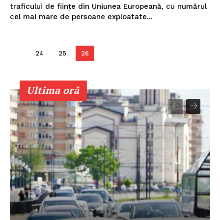
traficului de ființe din Uniunea Europeană, cu numărul
cel mai mare de persoane exploatate...
24
25
26
Un proiect
Ultima oră
FREEDOM HOUSE ROMÂNIA
PRESShub
Despre noi / Echipa
Proiecte editoriale
Rețea
Contact