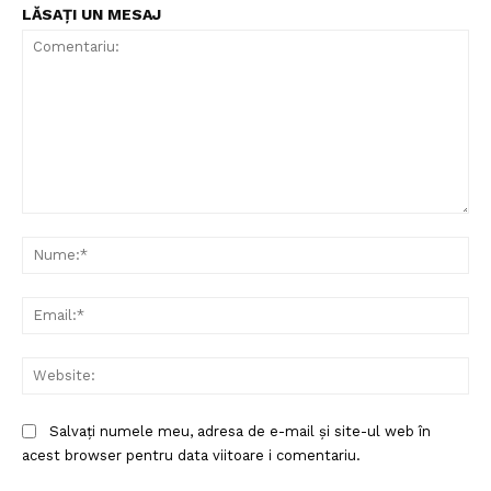
LĂSAȚI UN MESAJ
Comentariu:
Nu
Ema
Web
Salvați numele meu, adresa de e-mail și site-ul web în
acest browser pentru data viitoare i comentariu.