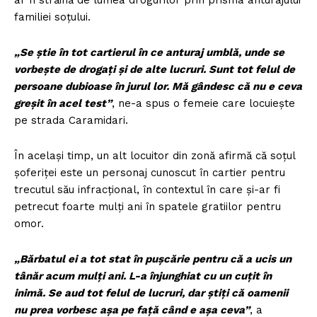
ar fi străină de lumea drogurilor prin prisma anturajului
familiei soțului.
„Se știe în tot cartierul în ce anturaj umblă, unde se
vorbește de drogați și de alte lucruri. Sunt tot felul de
persoane dubioase în jurul lor. Mă gândesc că nu e ceva
greșit în acel test”
, ne-a spus o femeie care locuiește
pe strada Caramidari.
În același timp, un alt locuitor din zonă afirmă că soțul
șoferiței este un personaj cunoscut în cartier pentru
trecutul său infracțional, în contextul în care și-ar fi
petrecut foarte mulți ani în spatele gratiilor pentru
omor.
„Bărbatul ei a tot stat în pușcărie pentru că a ucis un
tânăr acum mulți ani. L-a înjunghiat cu un cuțit în
inimă. Se aud tot felul de lucruri, dar știți că oamenii
nu prea vorbesc așa pe față când e așa ceva”
, a