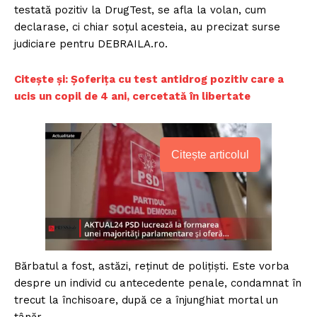
testată pozitiv la DrugTest, se afla la volan, cum
declarase, ci chiar soțul acesteia, au precizat surse
judiciare pentru DEBRAILA.ro.
Citește și: Șoferița cu test antidrog pozitiv care a
ucis un copil de 4 ani, cercetată în libertate
Citește articolul
Bărbatul a fost, astăzi, reținut de polițiști. Este vorba
despre un individ cu antecedente penale, condamnat în
trecut la închisoare, după ce a înjunghiat mortal un