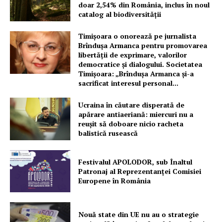
doar 2,54% din România, inclus în noul
catalog al biodiversității
Timișoara o onorează pe jurnalista
Brîndușa Armanca pentru promovarea
libertății de exprimare, valorilor
democratice și dialogului. Societatea
Timișoara: „Brîndușa Armanca și-a
sacrificat interesul personal...
Ucraina în căutare disperată de
apărare antiaeriană: miercuri nu a
reușit să doboare nicio racheta
balistică rusească
Festivalul APOLODOR, sub Înaltul
Patronaj al Reprezentanței Comisiei
Europene în România
Nouă state din UE nu au o strategie