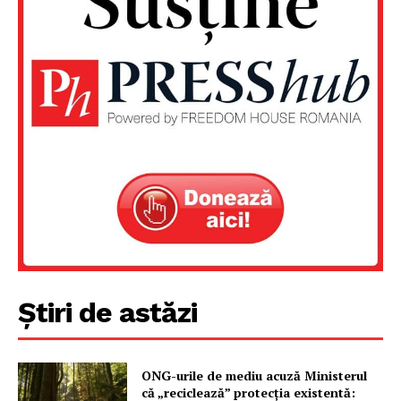
PRESShub
Despre noi / Echipa
Proiecte editoriale
Rețea
Contact
Știri de astăzi
ONG-urile de mediu acuză Ministerul
că „reciclează” protecția existentă: