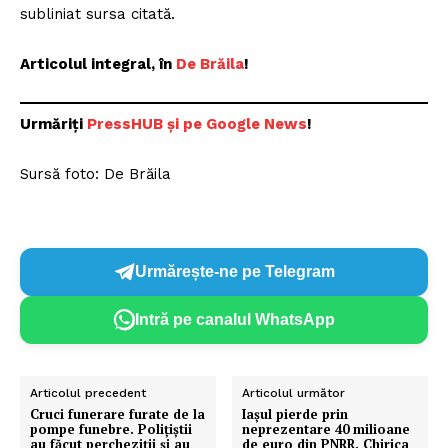
subliniat sursa citată.
Articolul integral, în
De Brăila
!
Urmăriți
P
ressHUB și pe Google News
!
Sursă foto: De Brăila
Urmărește-ne pe Telegram
Intră pe canalul WhatsApp
Articolul precedent
Articolul următor
Cruci funerare furate de la
Iașul pierde prin
pompe funebre. Poliţiştii
neprezentare 40 milioane
au făcut percheziţii şi au
de euro din PNRR. Chirica