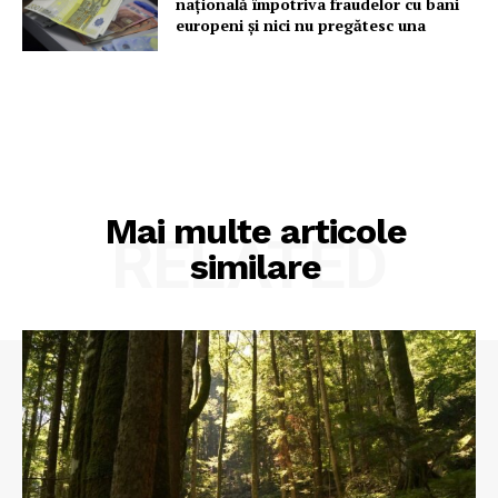
națională împotriva fraudelor cu bani
europeni și nici nu pregătesc una
Mai multe articole
RELATED
similare