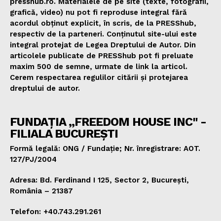
presshub.ro. Materialele de pe site (texte, fotografii,
grafică, video) nu pot fi reproduse integral fără
acordul obținut explicit, în scris, de la PRESShub,
respectiv de la parteneri. Conținutul site-ului este
integral protejat de Legea Dreptului de Autor. Din
articolele publicate de PRESShub pot fi preluate
maxim 500 de semne, urmate de link la articol.
Cerem respectarea regulilor citării și protejarea
dreptului de autor.
FUNDAȚIA „FREEDOM HOUSE INC" -
FILIALA BUCUREȘTI
Formă legală: ONG / Fundație; Nr. înregistrare: AOT.
127/PJ/2004
Adresa: Bd. Ferdinand I 125, Sector 2, București,
România – 21387
Telefon: +40.743.291.261