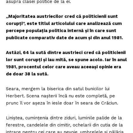
asupra clasei politice de la ei.
„Majoritatea austriecilor cred că politicienii sunt
corupți”, este titlul articolului care analizează cum
percepe populația politica internă și în care sunt
publicate comparativ date de acum și din anul 1981.
Astăzi, 64 la sută dintre austrieci cred că politicienii
lor sunt corupți și iau mită, se spune acolo. Iar în anul
1981, procentul celor care aveau aceeași opinie era
de doar 38 la sută.
Seara, mergem la biserica din satul bunicilor lui
Herbert. Scena nașterii încă nu este completă, pe
prunc îl vor așeza în iesle doar în seara de Crăciun.
Liniștea, cumințenia dintre ziduri, luminile palide de la
ferestre, candelele din cimitir, ochelarii din cutia de la
intrare pentru cei care au nevoie, umbrelele și pălăria