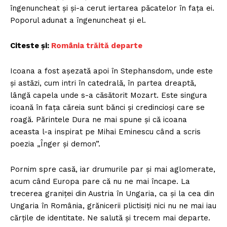
îngenuncheat şi şi-a cerut iertarea păcatelor în faţa ei.
Poporul adunat a îngenuncheat şi el.
Citeste și:
România trăită departe
Icoana a fost aşezată apoi în Stephansdom, unde este
şi astăzi, cum intri în catedrală, în partea dreaptă,
lângă capela unde s-a căsătorit Mozart. Este singura
icoană în fața căreia sunt bănci și credincioși care se
roagă. Părintele Dura ne mai spune și că icoana
aceasta l-a inspirat pe Mihai Eminescu când a scris
poezia „Înger şi demon”.
Pornim spre casă, iar drumurile par și mai aglomerate,
acum când Europa pare că nu ne mai încape. La
trecerea graniței din Austria în Ungaria, ca și la cea din
Ungaria în România, grănicerii plictisiți nici nu ne mai iau
cărțile de identitate. Ne salută și trecem mai departe.