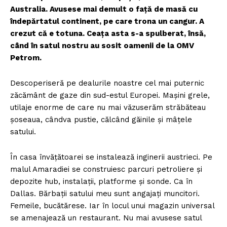
Australia. Avusese mai demult o față de masă cu
îndepărtatul continent, pe care trona un cangur. A
crezut că e totuna. Ceața asta s-a spulberat, însă,
când în satul nostru au sosit oamenii de la OMV
Petrom.
Descoperiseră pe dealurile noastre cel mai puternic
zăcământ de gaze din sud-estul Europei. Mașini grele,
utilaje enorme de care nu mai văzuserăm străbăteau
șoseaua, cândva pustie, călcând găinile și mâțele
satului.
În casa învățătoarei se instalează inginerii austrieci. Pe
malul Amaradiei se construiesc parcuri petroliere și
depozite hub, instalații, platforme și sonde. Ca în
Dallas. Bărbații satului meu sunt angajați muncitori.
Femeile, bucătărese. Iar în locul unui magazin universal
se amenajează un restaurant. Nu mai avusese satul