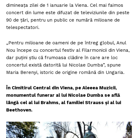
dimineața zilei de 1 ianuarie la Viena. Cel mai faimos
concert din lume este difuzat de televiziunile din peste
90 de ţări, pentru un public ce numără milioane de
telespectatori.
„Pentru milioane de oameni de pe întreg globul, Anul
Nou începe cu concertul festiv al Filarmonicii din Viena,
dar puţini ştiu că frumoasa clădire în care are loc
concertul există datorită lui Nicolae Dumba”, spune
Maria Berenyi, istoric de origine română din Ungaria.
În Cimitirul Central din Viena, pe Aleeea Muzicii,
monumentul funerar al lui Nicolae Dumba se află
lângă cel al lui Brahms, al familiei Strauss și al lui
Beethoven.