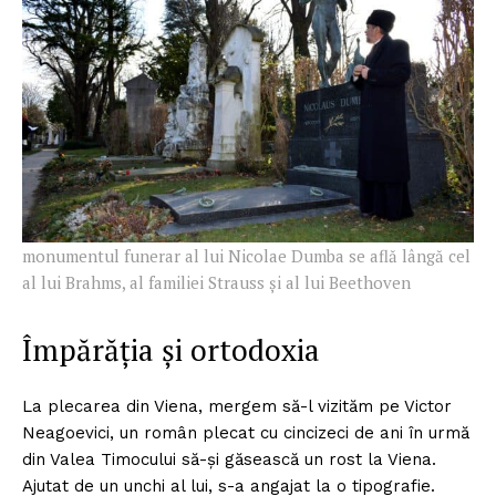
monumentul funerar al lui Nicolae Dumba se află lângă cel
al lui Brahms, al familiei Strauss și al lui Beethoven
Împărăția și ortodoxia
La plecarea din Viena, mergem să-l vizităm pe Victor
Neagoevici, un român plecat cu cincizeci de ani în urmă
din Valea Timocului să-și găsească un rost la Viena.
Ajutat de un unchi al lui, s-a angajat la o tipografie.