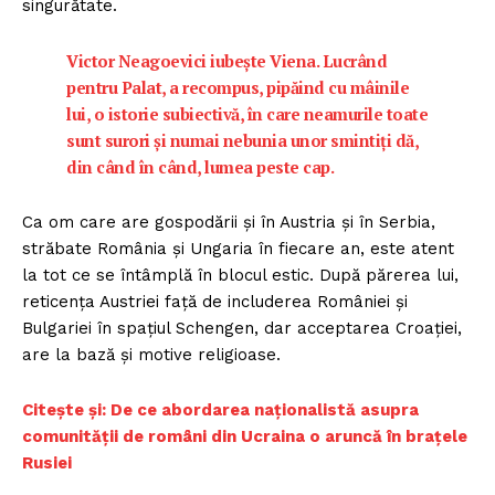
singurătate.
Victor Neagoevici iubește Viena. Lucrând
pentru Palat, a recompus, pipăind cu mâinile
lui, o istorie subiectivă, în care neamurile toate
sunt surori și numai nebunia unor smintiți dă,
din când în când, lumea peste cap.
Ca om care are gospodării și în Austria și în Serbia,
străbate România și Ungaria în fiecare an, este atent
la tot ce se întâmplă în blocul estic. După părerea lui,
reticența Austriei față de includerea României și
Bulgariei în spațiul Schengen, dar acceptarea Croației,
are la bază și motive religioase.
Citește și: De ce abordarea naționalistă asupra
comunității de români din Ucraina o aruncă în brațele
Rusiei