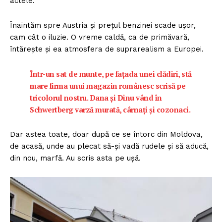
actele.
Înaintăm spre Austria și prețul benzinei scade ușor,
cam cât o iluzie. O vreme caldă, ca de primăvară,
întărește și ea atmosfera de suprarealism a Europei.
Într-un sat de munte, pe fațada unei clădiri, stă
mare firma unui magazin românesc scrisă pe
tricolorul nostru. Dana și Dinu vând în
Schwertberg varză murată, cârnați și cozonaci.
Dar astea toate, doar după ce se întorc din Moldova,
de acasă, unde au plecat să-și vadă rudele și să aducă,
din nou, marfă. Au scris asta pe ușă.