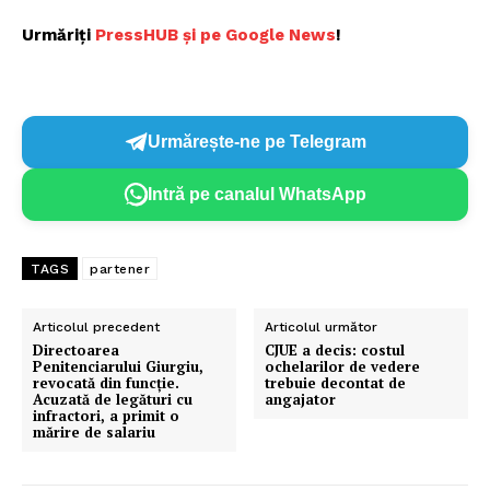
Urmăriți
PressHUB și pe Google News
!
Urmărește-ne pe Telegram
Intră pe canalul WhatsApp
TAGS
partener
Articolul precedent
Articolul următor
Directoarea
CJUE a decis: costul
Penitenciarului Giurgiu,
ochelarilor de vedere
revocată din funcție.
trebuie decontat de
Acuzată de legături cu
angajator
infractori, a primit o
mărire de salariu