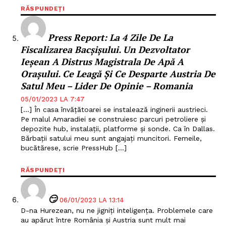
RĂSPUNDEȚI
​Press Report: La 4 Zile De La
Fiscalizarea Bacșișului. Un Dezvoltator
Ieșean A Distrus Magistrala De Apă A
Orașului. Ce Leagă Și Ce Desparte Austria De
Satul Meu – Lider De Opinie – Romania
05/01/2023 LA 7:47
[…] În casa învățătoarei se instalează inginerii austrieci.
Pe malul Amaradiei se construiesc parcuri petroliere și
depozite hub, instalații, platforme și sonde. Ca în Dallas.
Bărbații satului meu sunt angajați muncitori. Femeile,
bucătărese, scrie PressHub […]
RĂSPUNDEȚI
😏
06/01/2023 LA 13:14
D-na Hurezean, nu ne jigniți inteligența. Problemele care
au apărut între România și Austria sunt mult mai