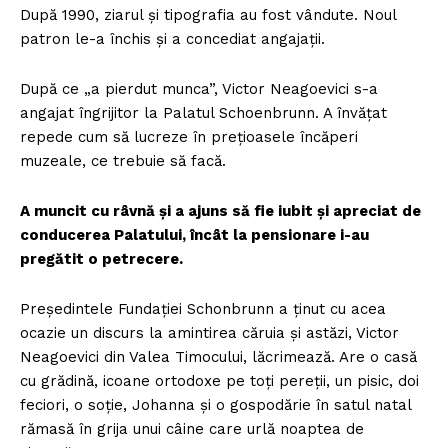
După 1990, ziarul și tipografia au fost vândute. Noul
patron le-a închis și a concediat angajații.
După ce „a pierdut munca”, Victor Neagoevici s-a
angajat îngrijitor la Palatul Schoenbrunn. A învățat
repede cum să lucreze în prețioasele încăperi
muzeale, ce trebuie să facă.
A muncit cu râvnă și a ajuns să fie iubit și apreciat de
conducerea Palatului, încât la pensionare i-au
pregătit o petrecere.
Președintele Fundației Schonbrunn a ținut cu acea
ocazie un discurs la amintirea căruia și astăzi, Victor
Neagoevici din Valea Timocului, lăcrimează. Are o casă
cu grădină, icoane ortodoxe pe toți pereții, un pisic, doi
feciori, o soție, Johanna și o gospodărie în satul natal
rămasă în grija unui câine care urlă noaptea de