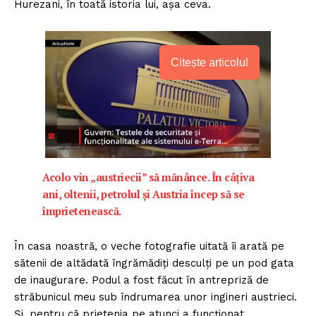
Hurezani, în toată istoria lui, așa ceva.
Citește articolul
Acolo vin „austriecii” să mănânce. În câțiva
ani, oltenii, petrolul și Austria încep să se
împrietenească.
În casa noastră, o veche fotografie uitată îi arată pe
sătenii de altădată îngrămădiți desculți pe un pod gata
de inaugurare. Podul a fost făcut în antrepriză de
străbunicul meu sub îndrumarea unor ingineri austrieci.
Și, pentru că prietenia pe atunci a funcționat,