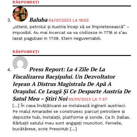
RĂSPUNDEȚI
Baluba
04/01/2023 LA 19:02
„oltenii, petrolul și Austria încep să se împrietenească” –
imposibil. Au mai incercat sa va civilizeze in 1718 si s’au
lasat pagubasi in 1739. Etern neguvernabili.
RĂSPUNDEȚI
​Press Report: La 4 Zile De La
Fiscalizarea Bacșișului. Un Dezvoltator
Ieșean A Distrus Magistrala De Apă A
Orașului. Ce Leagă Și Ce Desparte Austria De
Satul Meu – Știri Noi
05/01/2023 LA 7:37
[…] În casa învățătoarei se instalează inginerii austrieci.
Pe malul Amaradiei se construiesc parcuri petroliere și
depozite hub, instalații, platforme și sonde. Ca în Dallas.
Bărbații satului meu sunt angajați muncitori. Femeile,
bucătărese, scrie PressHub […]