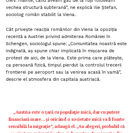
OMV. Înainte, când aveam gaz de la ruși foloseam
vechea structură subterană”, ne explică Ilie Ștefan,
sociolog român stabilit la Viena.
Cât privește reacția românilor din Viena la opoziția
recentă a Austriei privind admiterea României în
Schengen, sociologul spune: „Comunitatea noastră este
indignată, aș spune chiar implicată în mișcarea de
protest de aici, de la Viena. Este prima care plătește,
ca persoană fizică, timpul pierdut la controlul trecerii
frontierei pe aeroport sau la venirea acasă în vamă”,
descrie el atmosfera din capitala austriacă.
„Austria este o țară cu populație mică, dar cu putere
financiară mare… și oricând o societate mică va fi foarte
sensibilă la migrație”, adaugă el. „Au alegeri, probabil că