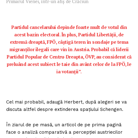
Primarul Vienei, într-un afiș de Crăciun
Partidul cancelarului depinde foarte mult de votul din
acest bazin electoral. În plus, Partidul Libertății, de
extremă dreaptă, FPÖ, câștigă teren în sondaje pe tema
migranților ilegali care vin în Austria. Probabil că liderii
Partidul Popular de Centru-Dreapta, ÖVP, au considerat că
preluând acest subiect le taie din avânt celor de la FPÖ, le
ia votanții”.
Cel mai probabil, adaugă Herbert, după alegeri se va
discuta altfel despre extinderea spațiului Schengen.
În ziarul de pe masă, un articol de pe prima pagină
face o analiză comparativă a percepției austriecilor