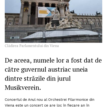
FREEDOM HOUSE ROMÂNIA
PRESShub
Despre noi / Echipa
Clădirea Parlamentului din Viena
Proiecte editoriale
Rețea
De aceea, numele lor a fost dat de
Contact
către guvernul austriac uneia
dintre străzile din jurul
Musikverein.
Concertul de Anul nou al Orchestrei Filarmonice din
Viena este un concert ce are loc în fiecare an în