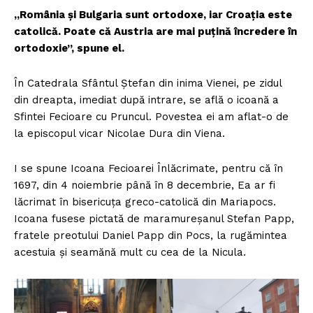
„România și Bulgaria sunt ortodoxe, iar Croația este
catolică. Poate că Austria are mai puțină încredere în
ortodoxie”, spune el.
În Catedrala Sfântul Ștefan din inima Vienei, pe zidul
din dreapta, imediat după intrare, se află o icoană a
Sfintei Fecioare cu Pruncul. Povestea ei am aflat-o de
la episcopul vicar Nicolae Dura din Viena.
I se spune Icoana Fecioarei Înlăcrimate, pentru că în
1697, din 4 noiembrie până în 8 decembrie, Ea ar fi
lăcrimat în bisericuţa greco-catolică din Mariapocs.
Icoana fusese pictată de maramureşanul Stefan Papp,
fratele preotului Daniel Papp din Pocs, la rugămintea
acestuia şi seamănă mult cu cea de la Nicula.