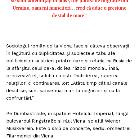
se simt amenințați în plus și de partea de migrație din
Ucraina, oameni muncitori… cred că aduc o presiune
destul de mare.”
Sociologul român de la Viena face și câteva observații
în legătură cu duplicitatea și subiectele tabu ale
politicienilor austrieci printre care și relația cu Rusia de
la sfârșitul celui de-al doilea război mondial. Însă,
precizează el, soluția nu este închiderea, ruperea
relațiilor, ci continuarea lor: „Atâta timp cât ai canale
deschise, sunt șanse mai mari la negocieri și nu la
confruntări.”
Pe Dumbastraße, în spatele Hotelului Imperial, lângă
bulevardul Ringstraße şi râul Viena, se află Wiener
Musikverein. Este o sală de concerte, sediul orchestrei
Filarmonicii din Viena.