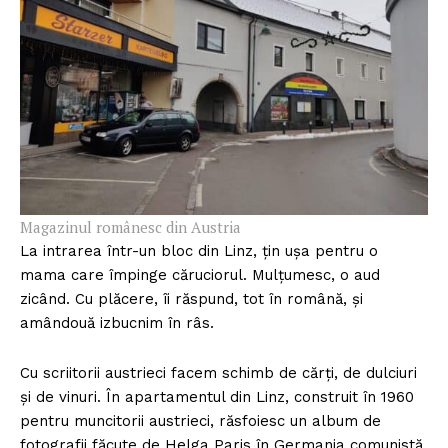
Magazinul românesc din Austria
La intrarea într-un bloc din Linz, țin ușa pentru o
mama care împinge căruciorul. Mulțumesc, o aud
zicând. Cu plăcere, îi răspund, tot în română, și
amândouă izbucnim în râs.
Cu scriitorii austrieci facem schimb de cărți, de dulciuri
și de vinuri. În apartamentul din Linz, construit în 1960
pentru muncitorii austrieci, răsfoiesc un album de
fotografii făcute de Helga Paris în Germania comunistă.