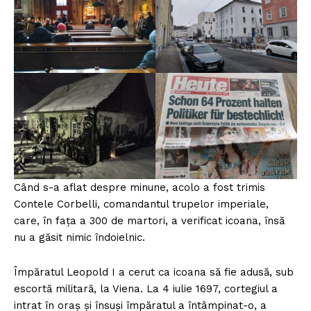
Când s-a aflat despre minune, acolo a fost trimis
Contele Corbelli, comandantul trupelor imperiale,
care, în faţa a 300 de martori, a verificat icoana, însă
nu a găsit nimic îndoielnic.
Împăratul Leopold I a cerut ca icoana să fie adusă, sub
escortă militară, la Viena. La 4 iulie 1697, cortegiul a
intrat în oraş şi însuşi împăratul a întâmpinat-o, a