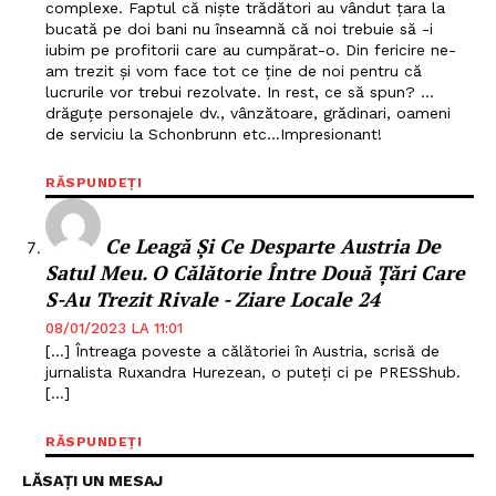
complexe. Faptul că niște trădători au vândut țara la
bucată pe doi bani nu înseamnă că noi trebuie să -i
iubim pe profitorii care au cumpărat-o. Din fericire ne-
am trezit și vom face tot ce ține de noi pentru că
lucrurile vor trebui rezolvate. In rest, ce să spun? …
drăguțe personajele dv., vânzătoare, grădinari, oameni
de serviciu la Schonbrunn etc…Impresionant!
RĂSPUNDEȚI
Ce Leagă Și Ce Desparte Austria De
Satul Meu. O Călătorie Între Două Țări Care
S-Au Trezit Rivale - Ziare Locale 24
08/01/2023 LA 11:01
[…] Întreaga poveste a călătoriei în Austria, scrisă de
jurnalista Ruxandra Hurezean, o puteți ci pe PRESShub.
[…]
RĂSPUNDEȚI
LĂSAȚI UN MESAJ