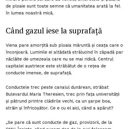
de ploaie sunt toate semne că umanitatea arată la fel
în lumea noastră mică.
Când gazul iese la suprafață
Viena pare amorțită sub ploaia măruntă și ceața care o
înconjoară. Luminile ei altădată strălucind în zăpadă par
năclăite de umezeala care nu se mai ridică. Centrul
capitalei austriece este străbătut de o rețea de
conducte imense, de suprafață.
Conductele trec peste canalul dunărean, străbat
Bulevardul Maria Theresien, trec prin fața universității
și pătrund printre clădirile vechi, ca un șarpe boa,
străin și înfricoșător. Ce e cu el aici, când a apărut?
„Se pare că sunt conducte de gaz, provizorii, de la