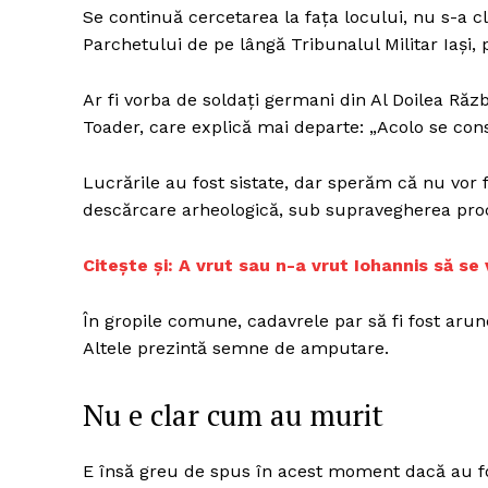
Se continuă cercetarea la faţa locului, nu s-a cla
Parchetului de pe lângă Tribunalul Militar Iaşi,
Un pro
Ar fi vorba de soldaţi germani din Al Doilea Răz
FREEDOM
Toader, care explică mai departe: „Acolo se co
ROMÂ
Lucrările au fost sistate, dar sperăm că nu vor f
descărcare arheologică, sub supravegherea procu
Citește și: A vrut sau n-a vrut Iohannis să se
În gropile comune, cadavrele par să fi fost arun
Altele prezintă semne de amputare.
Nu e clar cum au murit
E însă greu de spus în acest moment dacă au fo