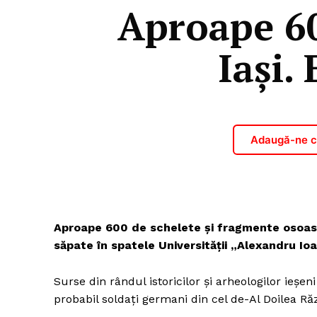
Aproape 60
Iași.
Adaugă-ne ca
Aproape 600 de schelete și fragmente osoase
săpate în spatele Universităţii „Alexandru Ioa
Surse din rândul istoricilor şi arheologilor ieş
probabil soldaţi germani din cel de-Al Doilea R