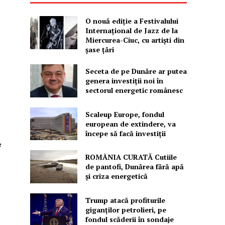
O nouă ediţie a Festivalului
Internaţional de Jazz de la
Miercurea-Ciuc, cu artişti din
şase ţări
Seceta de pe Dunăre ar putea
genera investiții noi în
sectorul energetic românesc
Scaleup Europe, fondul
european de extindere, va
începe să facă investiții
e
ROMÂNIA CURATĂ Cutiile
de pantofi, Dunărea fără apă
și criza energetică
Trump atacă profiturile
giganților petrolieri, pe
fondul scăderii în sondaje