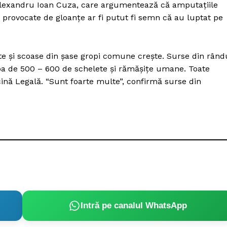
a Alexandru Ioan Cuza, care argumentează că amputaţiile
e provocate de gloanţe ar fi putut fi semn că au luptat pe
ate şi scoase din şase gropi comune creşte. Surse din rând
vorba de 500 – 600 de schelete şi rămăşiţe umane. Toate
cină Legală. “Sunt foarte multe”, confirmă surse din
Intră pe canalul WhatsApp