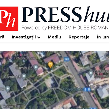
ră
Investigații
Mediu
Reportaje
În lu