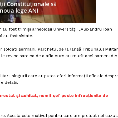
 au fost trimişi arheologii Universităţii „Alexandru Ioan
 au fost sistate.
or soldaţi germani, Parchetul de la lângă Tribunalul Militar
r le revine sarcina de a afla cum au murit acei oameni din
tari, singurii care ar putea oferi informaţii oficiale despr
 detalii.
arestat și achitat, numit șef peste infracțiunile de
PRESShub
Despre noi / Echipa
tare. Acesta este motivul pentru care am preluat noi cazul.