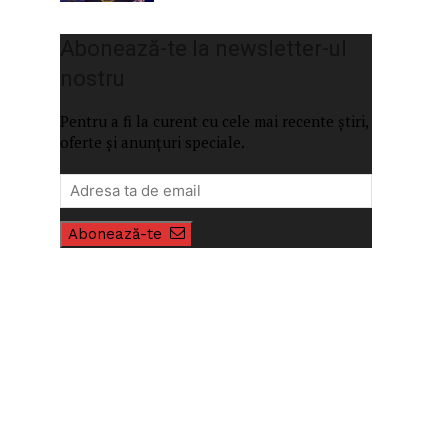
Abonează-te la newsletter-ul
nostru
Pentru a fi la curent cu cele mai recente știri,
oferte și anunțuri speciale.
Abonează-te