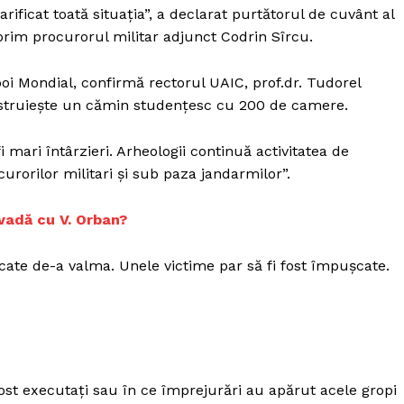
Proiecte editoriale
rificat toată situaţia”, a declarat purtătorul de cuvânt al
Rețea
 prim procurorul militar adjunct Codrin Sîrcu.
Contact
iect
boi Mondial, confirmă rectorul UAIC, prof.dr. Tudorel
 HOUSE
nstruieşte un cămin studenţesc cu 200 de camere.
NIA
i mari întârzieri. Arheologii continuă activitatea de
rorilor militari şi sub paza jandarmilor”.
 vadă cu V. Orban?
cate de-a valma. Unele victime par să fi fost împuşcate.
st executaţi sau în ce împrejurări au apărut acele gropi