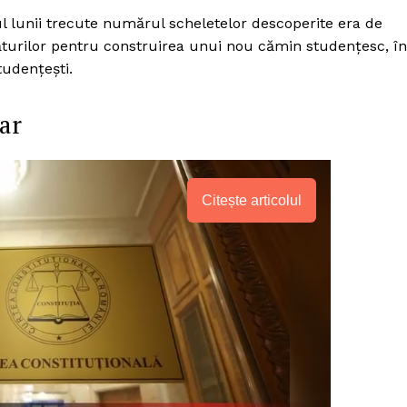
itul lunii trecute numărul scheletelor descoperite era de
ăturilor pentru construirea unui nou cămin studenţesc, în
tudenţeşti.
tar
Citește articolul