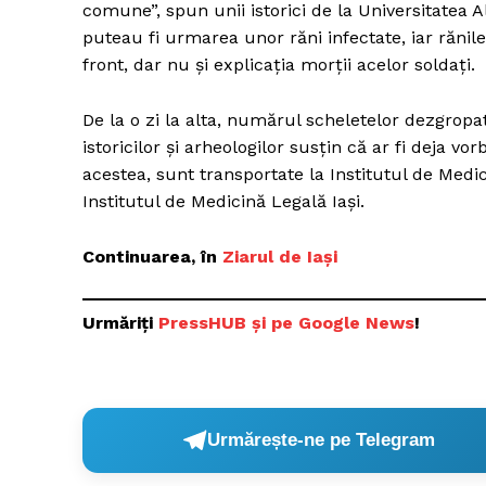
comune”, spun unii istorici de la Universitate
puteau fi urmarea unor răni infectate, iar rănil
front, dar nu şi explicaţia morţii acelor soldaţi.
De la o zi la alta, numărul scheletelor dezgrop
istoricilor şi arheologilor susţin că ar fi deja 
acestea, sunt transportate la Institutul de Medi
Institutul de Medicină Legală Iaşi.
Continuarea, în
Ziarul de Iași
Urmăriți
P
ressHUB și pe Google News
!
Urmărește-ne pe Telegram