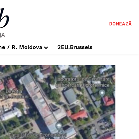
DONEAZĂ
me / R. Moldova
2EU.Brussels