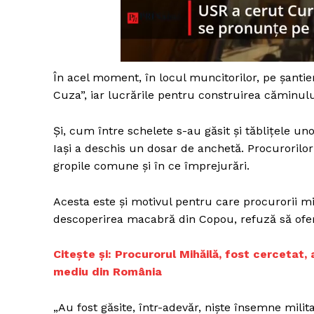
În acel moment, în locul muncitorilor, pe şantier
Cuza”, iar lucrările pentru construirea căminului
Şi, cum între schelete s-au găsit şi tăbliţele un
Iaşi a deschis un dosar de anchetă. Procurorilo
gropile comune şi în ce împrejurări.
Acesta este şi motivul pentru care procurorii mili
descoperirea macabră din Copou, refuză să ofere
Ci
tește și: Procurorul Mihăilă, fost cercetat, 
mediu din România
„Au fost găsite, într-adevăr, nişte însemne mili