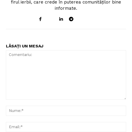
firul ierbii, care crede în puterea comunităților bine
informate.
LĂSAȚI UN MESAJ
Comentariu:
Nu
Ema