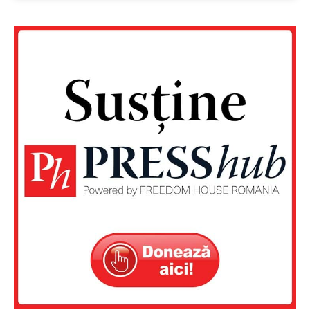
Un proiect
FREEDOM HOUSE ROMÂNIA
PRESShub
Despre noi / Echipa
Proiecte editoriale
Rețea