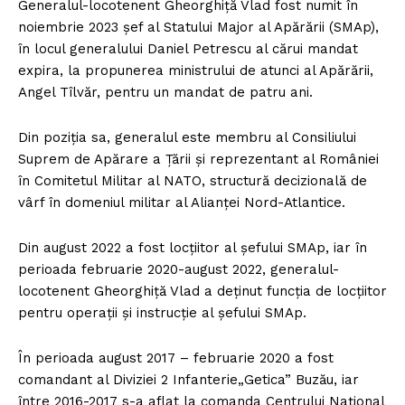
Generalul-locotenent Gheorghiță Vlad fost numit în
noiembrie 2023 şef al Statului Major al Apărării (SMAp),
în locul generalului Daniel Petrescu al cărui mandat
expira, la propunerea ministrului de atunci al Apărării,
Angel Tîlvăr, pentru un mandat de patru ani.
Din poziția sa, generalul este membru al Consiliului
Suprem de Apărare a Țării și reprezentant al României
în Comitetul Militar al NATO, structură decizională de
vârf în domeniul militar al Alianței Nord-Atlantice.
Din august 2022 a fost locţiitor al şefului SMAp, iar în
perioada februarie 2020-august 2022, generalul-
locotenent Gheorghiță Vlad a deținut funcția de locțiitor
pentru operații și instrucție al șefului SMAp.
În perioada august 2017 – februarie 2020 a fost
comandant al Diviziei 2 Infanterie„Getica” Buzău, iar
între 2016-2017 s-a aflat la comanda Centrului Naţional