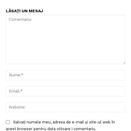
LĂSAȚI UN MESAJ
Un proiect
FREEDOM HOUSE ROMÂNIA
Comentariu:
Nu
PRESShub
Ema
Despre noi / Echipa
Proiecte editoriale
Web
Rețea
Contact
Salvați numele meu, adresa de e-mail și site-ul web în
acest browser pentru data viitoare i comentariu.