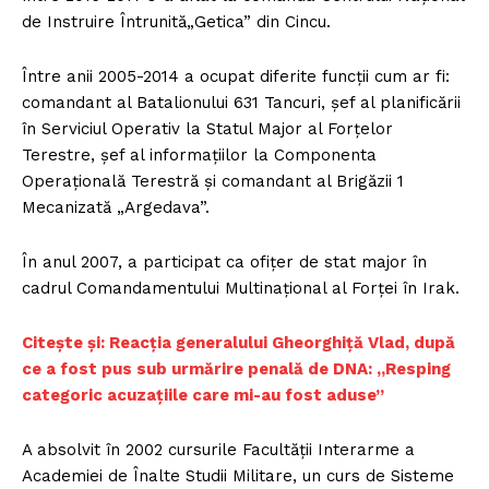
de Instruire Întrunită„Getica” din Cincu.
Între anii 2005-2014 a ocupat diferite funcții cum ar fi:
comandant al Batalionului 631 Tancuri, şef al planificării
în Serviciul Operativ la Statul Major al Forţelor
Terestre, şef al informaţiilor la Componenta
Operaţională Terestră şi comandant al Brigăzii 1
Mecanizată „Argedava”.
În anul 2007, a participat ca ofiţer de stat major în
cadrul Comandamentului Multinaţional al Forţei în Irak.
Citește și: Reacția generalului Gheorghiță Vlad, după
ce a fost pus sub urmărire penală de DNA: „Resping
categoric acuzațiile care mi-au fost aduse”
A absolvit în 2002 cursurile Facultăţii Interarme a
Academiei de Înalte Studii Militare, un curs de Sisteme