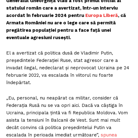
Generalul Gheorghiță Vlad a fost primul oficial al
statului român care a avertizat, într-un interviu
acordat în februarie 2024 pentru
Europa Liberă
, că
Armata României nu are o lege care să permită
pregătirea populației pentru a face față unei
eventuale agresiuni rusești.
El a avertizat că politica dusă de Vladimir Putin,
președintele Federației Ruse, stat agresor care a
invadat ilegal, nedeclarat și neprovocat Ucraina pe 24
februarie 2022, va escalada în viitorul nu foarte
îndepărtat.
„Eu, personal, nu neapărat ca militar, consider că
Federația Rusă nu se va opri aici. Dacă va câștiga în
Ucraina, principala țintă va fi Republica Moldova. Vom
asista la tensiuni în Balcanii de Vest. Sunt mai mult
decât convins că politica președintelui Putin va
escalada în perioada imediat următoare”,
spunea