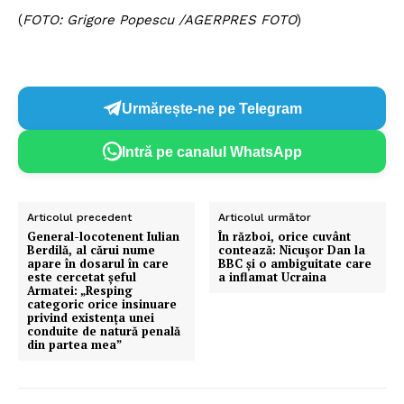
(
FOTO: Grigore Popescu /AGERPRES FOTO
)
Urmărește-ne pe Telegram
Intră pe canalul WhatsApp
Articolul precedent
Articolul următor
General-locotenent Iulian
În război, orice cuvânt
Berdilă, al cărui nume
contează: Nicușor Dan la
apare în dosarul în care
BBC și o ambiguitate care
este cercetat șeful
a inflamat Ucraina
Armatei: „Resping
categoric orice insinuare
privind existența unei
conduite de natură penală
din partea mea”