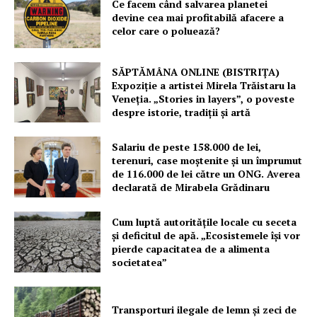
Ce facem când salvarea planetei
devine cea mai profitabilă afacere a
celor care o poluează?
SĂPTĂMÂNA ONLINE (BISTRIȚA)
Expoziție a artistei Mirela Trăistaru la
Veneția. „Stories in layers”, o poveste
despre istorie, tradiții și artă
Salariu de peste 158.000 de lei,
terenuri, case moștenite și un împrumut
de 116.000 de lei către un ONG. Averea
declarată de Mirabela Grădinaru
Cum luptă autoritățile locale cu seceta
și deficitul de apă. „Ecosistemele își vor
pierde capacitatea de a alimenta
societatea”
Transporturi ilegale de lemn și zeci de