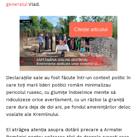
generalul
Vlad.
Citește articolul
Declarațiile sale au fost făcute într-un context politic în
care toți marii lideri politici români minimalizau
pericolul rusesc, cu glumițe îndoielnice menite să
ridiculizeze orice avertisment, cu un război la graniță
care dura deja de doi ani, pe fondul amenințărilor deloc
voalate ale Kremlinului.
El atrăgea atenția asupra dotării precare a Armatei