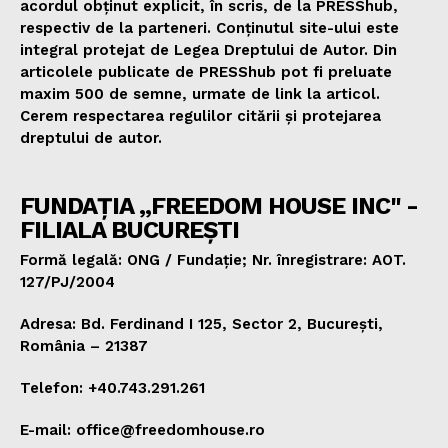
acordul obținut explicit, în scris, de la PRESShub,
respectiv de la parteneri. Conținutul site-ului este
integral protejat de Legea Dreptului de Autor. Din
articolele publicate de PRESShub pot fi preluate
maxim 500 de semne, urmate de link la articol.
Cerem respectarea regulilor citării și protejarea
dreptului de autor.
FUNDAȚIA „FREEDOM HOUSE INC" -
FILIALA BUCUREȘTI
Formă legală: ONG / Fundație; Nr. înregistrare: AOT.
127/PJ/2004
Adresa: Bd. Ferdinand I 125, Sector 2, București,
România – 21387
Telefon: +40.743.291.261
E-mail: office@freedomhouse.ro