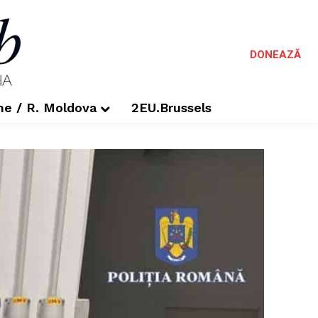
DONEAZĂ
me / R. Moldova
2EU.Brussels