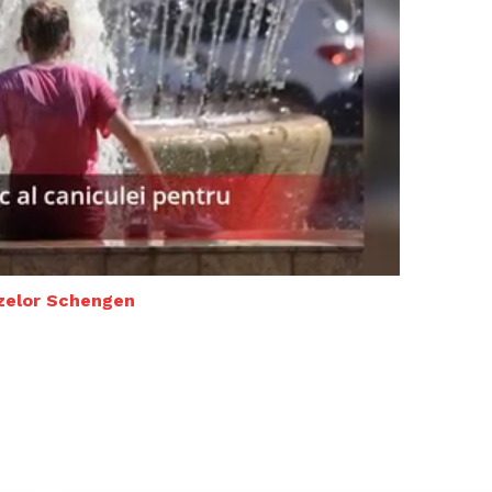
Proiecte editoriale
Rețea
Contact
iect
 HOUSE
NIA
vizelor Schengen