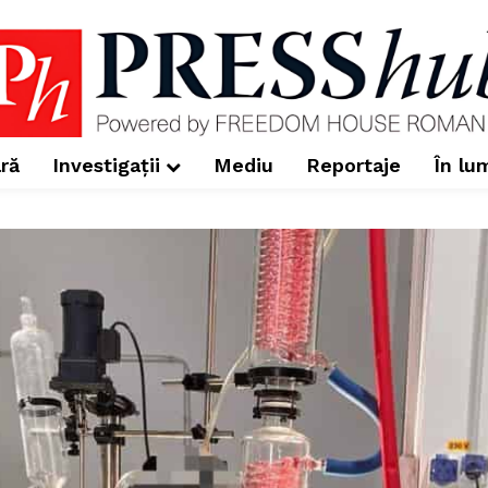
ră
Investigații
Mediu
Reportaje
În lu