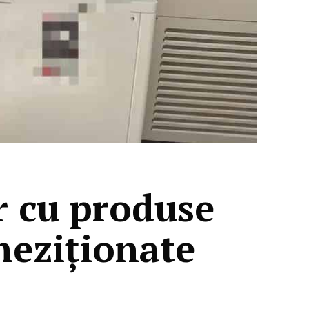
or cu produse
heziționate