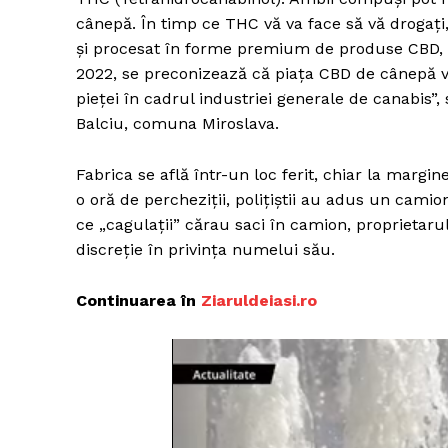
cânepă. În timp ce THC vă va face să vă drogaţi,
şi procesat în forme premium de produse CBD, cu
2022, se preconizează că piaţa CBD de cânepă va
pieţei în cadrul industriei generale de canabis”
Balciu, comuna Miroslava.
Fabrica se află într-un loc ferit, chiar la margin
o oră de percheziţii, poliţiştii au adus un camio
ce „cagulaţii” cărau saci în camion, proprietarul
discreţie în privinţa numelui său.
Continuarea în
Z
iaruldeiasi.ro