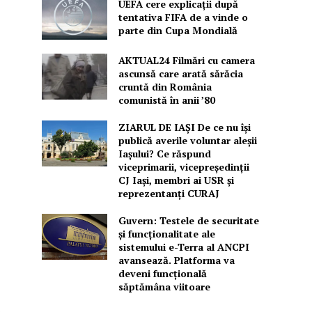
UEFA cere explicații după
tentativa FIFA de a vinde o
parte din Cupa Mondială
AKTUAL24 Filmări cu camera
ascunsă care arată sărăcia
cruntă din România
comunistă în anii ’80
ZIARUL DE IAȘI De ce nu își
publică averile voluntar aleșii
Iașului? Ce răspund
viceprimarii, vicepreședinții
CJ Iași, membri ai USR și
reprezentanți CURAJ
Guvern: Testele de securitate
și funcționalitate ale
sistemului e-Terra al ANCPI
avansează. Platforma va
deveni funcțională
săptămâna viitoare