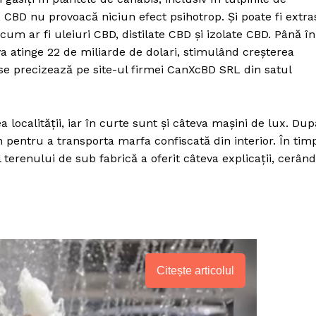
 CBD nu provoacă niciun efect psihotrop. Şi poate fi extra
m ar fi uleiuri CBD, distilate CBD şi izolate CBD. Până în
 atinge 22 de miliarde de dolari, stimulând creşterea
, se precizează pe site-ul firmei CanXcBD SRL din satul
ea localităţii, iar în curte sunt şi câteva maşini de lux. Dup
n pentru a transporta marfa confiscată din interior. În tim
 terenului de sub fabrică a oferit câteva explicaţii, cerând
PRESShub
Citește articolul
Despre noi / Echipa