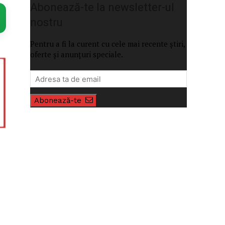
Abonează-te la newsletter-ul
nostru
Pentru a fi la curent cu cele mai recente știri,
oferte și anunțuri speciale.
Abonează-te