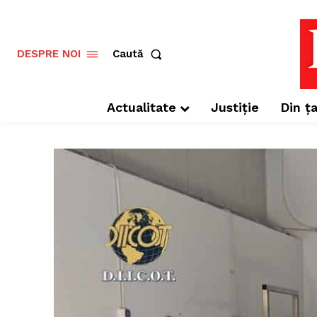
Caută
DESPRE NOI
Actualitate
Justiție
Din ța