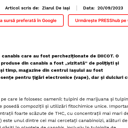
Articol scris de:
Ziarul De Iași
Data:
20/09/2023
 sursă preferată în Google
Urmărește PRESShub pe
e canabis care au fost percheziționate de DIICOT. O
produse din canabis a fost „vizitată” de poliţişti şi
aşi timp, magazine din centrul Iaşului au fost
esenţe pentru ţigări electronice (vape), dar şi dulciuri 
e care le folosesc oamenii: tulpini de marijuana şi tulpin
posedă compoziţii şi utilizări fitochimice unice. Importa
entraţii foarte scăzute de THC, cu concentraţii mai mari d
) este unul dintre cei mai cercetaţi canabinoizi, alături de
ăsiţi în plantele de canabis, inclusiv în tulpinile de