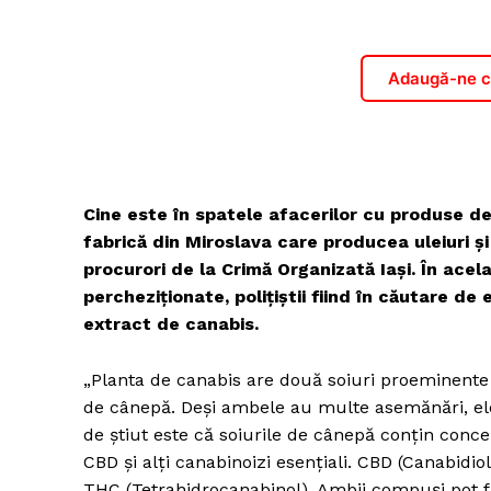
Adaugă-ne ca
Cine este în spatele afacerilor cu produse d
fabrică din Miroslava care producea uleiuri şi 
procurori de la Crimă Organizată Iaşi. În acel
percheziţionate, poliţiştii fiind în căutare de 
extract de canabis.
„Planta de canabis are două soiuri proeminente p
de cânepă. Deşi ambele au multe asemănări, ele 
de ştiut este că soiurile de cânepă conţin conc
CBD şi alţi canabinoizi esenţiali. CBD (Canabidiol
THC (Tetrahidrocanabinol). Ambii compuşi pot fi g