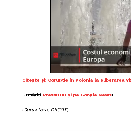
Un pro
FREEDOM
ROMÂ
Citește și: Corupție în Polonia la eliberarea 
Urmăriți
PressHUB și pe Google News
!
(
Sursa foto: DIICOT
)