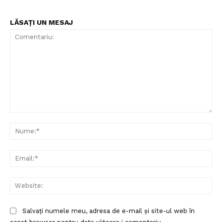
LĂSAȚI UN MESAJ
Comentariu:
Nu
Ema
Web
Salvați numele meu, adresa de e-mail și site-ul web în