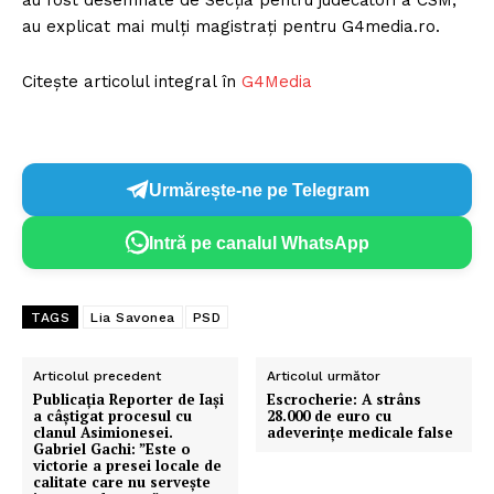
au fost desemnate de Secţia pentru judecători a CSM,
au explicat mai mulţi magistraţi pentru G4media.ro.
Citește articolul integral în
G4Media
Urmărește-ne pe Telegram
Intră pe canalul WhatsApp
TAGS
Lia Savonea
PSD
Articolul precedent
Articolul următor
Publicația Reporter de Iași
Escrocherie: A strâns
a câștigat procesul cu
28.000 de euro cu
clanul Asimionesei.
adeverințe medicale false
Gabriel Gachi: ”Este o
victorie a presei locale de
calitate care nu servește