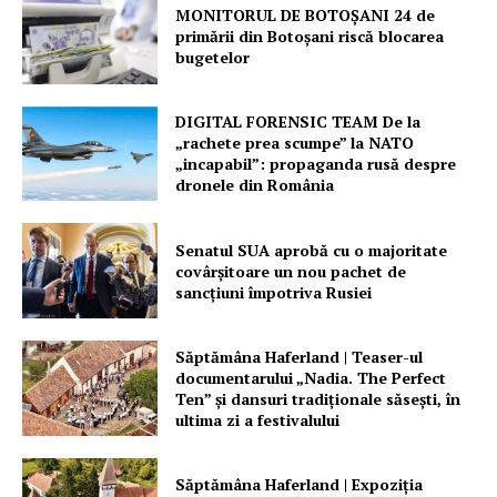
MONITORUL DE BOTOȘANI 24 de
primării din Botoșani riscă blocarea
bugetelor
DIGITAL FORENSIC TEAM De la
Un proiect
„rachete prea scumpe” la NATO
FREEDOM HOUSE ROMÂNIA
„incapabil”: propaganda rusă despre
dronele din România
Senatul SUA aprobă cu o majoritate
covârșitoare un nou pachet de
PRESShub
sancțiuni împotriva Rusiei
Despre noi / Echipa
Săptămâna Haferland | Teaser-ul
Proiecte editoriale
documentarului „Nadia. The Perfect
Ten” şi dansuri tradiţionale săseşti, în
Rețea
ultima zi a festivalului
Contact
Săptămâna Haferland | Expoziţia