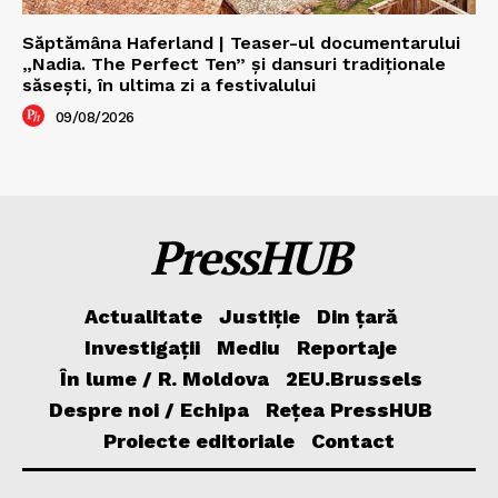
Săptămâna Haferland | Teaser-ul documentarului
„Nadia. The Perfect Ten” şi dansuri tradiţionale
săseşti, în ultima zi a festivalului
09/08/2026
PressHUB
Actualitate
Justiție
Din țară
Investigații
Mediu
Reportaje
În lume / R. Moldova
2EU.Brussels
Despre noi / Echipa
Rețea PressHUB
Proiecte editoriale
Contact