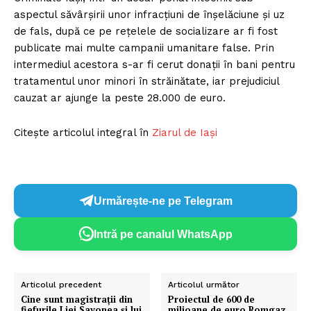
aspectul săvârşirii unor infracţiuni de înşelăciune şi uz
de fals, după ce pe reţelele de socializare ar fi fost
publicate mai multe campanii umanitare false. Prin
intermediul acestora s-ar fi cerut donaţii în bani pentru
tratamentul unor minori în străinătate, iar prejudiciul
cauzat ar ajunge la peste 28.000 de euro.
Citește articolul integral în
Ziarul de Iași
Urmărește-ne pe Telegram
Intră pe canalul WhatsApp
Articolul precedent
Articolul următor
Cine sunt magistraţii din
Proiectul de 600 de
fiefurile Liei Savonea şi lui
milioane de euro Romgaz