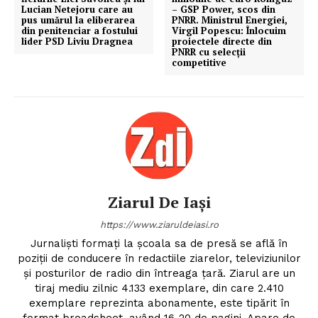
Lucian Netejoru care au
– GSP Power, scos din
pus umărul la eliberarea
PNRR. Ministrul Energiei,
din penitenciar a fostului
Virgil Popescu: Înlocuim
lider PSD Liviu Dragnea
proiectele directe din
PNRR cu selecții
competitive
Ziarul De Iași
https://www.ziaruldeiasi.ro
Jurnalişti formaţi la şcoala sa de presă se află în
poziţii de conducere în redactiile ziarelor, televiziunilor
şi posturilor de radio din întreaga ţară. Ziarul are un
tiraj mediu zilnic 4.133 exemplare, din care 2.410
exemplare reprezinta abonamente, este tipărit în