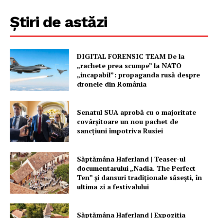
Știri de astăzi
DIGITAL FORENSIC TEAM De la
„rachete prea scumpe” la NATO
„incapabil”: propaganda rusă despre
dronele din România
Un proiect
FREEDOM HOUSE ROMÂNIA
Senatul SUA aprobă cu o majoritate
covârșitoare un nou pachet de
sancțiuni împotriva Rusiei
PRESShub
Săptămâna Haferland | Teaser-ul
documentarului „Nadia. The Perfect
Ten” şi dansuri tradiţionale săseşti, în
Despre noi / Echipa
ultima zi a festivalului
Proiecte editoriale
Rețea
Săptămâna Haferland | Expoziţia