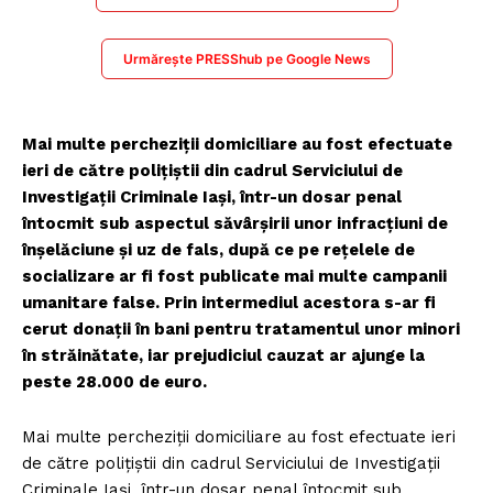
Urmărește PRESShub pe Google News
Mai multe percheziţii domiciliare au fost efectuate
ieri de către poliţiştii din cadrul Serviciului de
Investigaţii Criminale Iaşi, într-un dosar penal
întocmit sub aspectul săvârşirii unor infracţiuni de
înşelăciune şi uz de fals, după ce pe reţelele de
socializare ar fi fost publicate mai multe campanii
umanitare false. Prin intermediul acestora s-ar fi
cerut donaţii în bani pentru tratamentul unor minori
în străinătate, iar prejudiciul cauzat ar ajunge la
peste 28.000 de euro.
Mai multe percheziţii domiciliare au fost efectuate ieri
de către poliţiştii din cadrul Serviciului de Investigaţii
Criminale Iaşi, într-un dosar penal întocmit sub