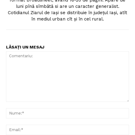
format broadsheet, având 16-20 de pagini. Apare de
luni pînă sîmbătă si are un caracter generalist.
Cotidianul Ziarul de Iaşi se distribuie în judeţul Iaşi, atît
în mediul urban cît şi în cel rural.
LĂSAȚI UN MESAJ
Comentariu:
Nu
Ema